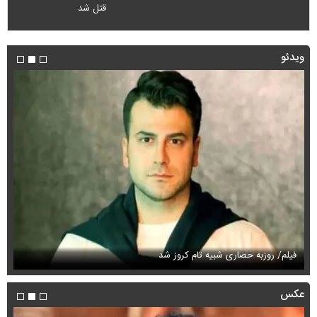
قتل شد
ویدئو
فیلم/ روزبه حصاری شبیه تام کروز شد
سی
عکس