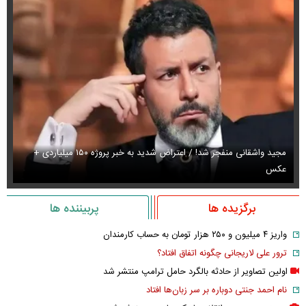
مجید واشقانی منفجر شد! / اعتراض شدید به خبر پروژه ۱۵۰ میلیاردی +
عکس
عک
برگزیده ها
پربیننده ها
واریز ۴ میلیون و ۲۵۰ هزار تومان به حساب کارمندان
ترور علی لاریجانی چگونه اتفاق افتاد؟
اولین تصاویر از حادثه بالگرد حامل ترامپ منتشر شد
نام احمد جنتی دوباره بر سر زبان‌ها افتاد