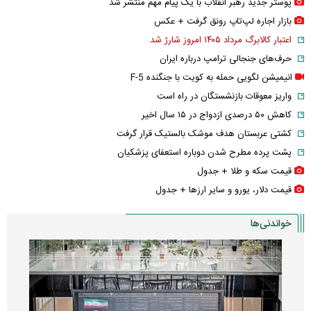
پوستر جدید رهبر انقلاب با یک پیام مهم منتشر شد
بازار اجاره لپ‌تاپ رونق گرفت + عکس
اعتبار کالابرگ مرداد ۱۴۰۵ امروز شارژ شد
حرف‌های جنجالی ترامپ درباره ایران
انیمیشن لگویی حمله به کویت با جنگنده F-5
واریز معوقات بازنشستگان در راه است
کاهش ۵۰ درصدی ازدواج در ۱۵ سال اخیر
کشتی عربستان هدف موشک بالستیک قرار گرفت
پشت پرده مطرح شدن دوباره استعفای پزشکیان
قیمت سکه و طلا + جدول
قیمت دلار، یورو و سایر ارز‌ها + جدول
خواندنی‌ها