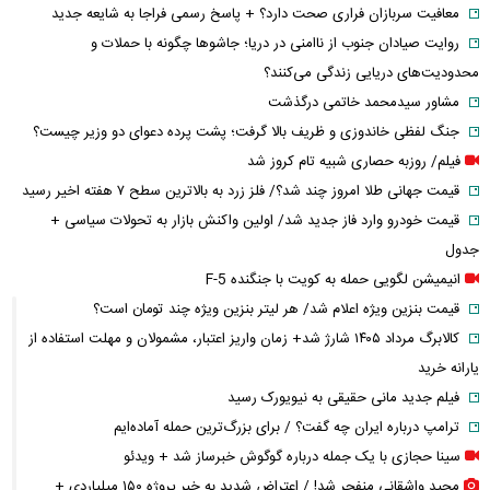
معافیت سربازان فراری صحت دارد؟ + پاسخ رسمی فراجا به شایعه جدید
روایت صیادان جنوب از ناامنی در دریا؛ جاشوها چگونه با حملات و
محدودیت‌های دریایی زندگی می‌کنند؟
مشاور سیدمحمد خاتمی درگذشت
جنگ لفظی خاندوزی و ظریف بالا گرفت؛ پشت پرده دعوای دو وزیر چیست؟
فیلم/ روزبه حصاری شبیه تام کروز شد
قیمت جهانی طلا امروز چند شد؟/ فلز زرد به بالاترین سطح ۷ هفته اخیر رسید
قیمت خودرو وارد فاز جدید شد/ اولین واکنش بازار به تحولات سیاسی +
جدول
انیمیشن لگویی حمله به کویت با جنگنده F-5
قیمت بنزین ویژه اعلام شد/ هر لیتر بنزین ویژه چند تومان است؟
کالابرگ مرداد ۱۴۰۵ شارژ شد+ زمان واریز اعتبار، مشمولان و مهلت استفاده از
یارانه خرید
فیلم جدید مانی حقیقی به نیویورک رسید
ترامپ درباره ایران چه گفت؟ / برای بزرگ‌ترین حمله آماده‌ایم
سینا حجازی با یک جمله درباره گوگوش خبرساز شد + ویدئو
مجید واشقانی منفجر شد! / اعتراض شدید به خبر پروژه ۱۵۰ میلیاردی +