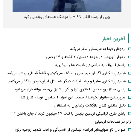
چین از بمب افکن H-۶N با موشک هسته‌ای رونمایی کرد
آخرین اخبار
اردوغان فردا به عربستان سفر می‌کند
انفجار اتوبوس در حومه دمشق/ ۲ کشته و ۱۳ زخمی
پاسخ قالیباف به ترامپ/ واقعیت ها را بپذیرید
فیلم/ پزشکیان: اگر ارز ترجیحی را حذف نمی‌کردیم، قطعاً قحطی پیش می‌آمد
فیلم/ پزشکیان: سایپا و چند شرکت دیگر هم مثل ایران‌خودرو واگذار می‌کنیم
ردمی K۱۰۰ پرو مکس با باتری غول‌پیکر و شارژ بی‌سیم روانه بازار می‌شود
سرپرستان خانوار بخوانند/ حساب این افراد ۴ میلیون تومان شارژ شد
دلیل منتفی شدن بازگشت رضاییان به استقلال
پایان طرح ترافیکی اربعین پلیس با ثبت ۶۷ میلیون تردد / جان باختن ۲۴
زائر در تصادفات اربعینی
ملوانان ناو هواپیمابر آبراهام لینکلن از افسردگی و افت شدید روحیه رنج