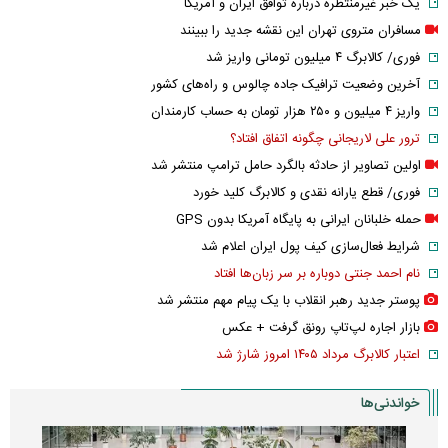
یک خبر غیرمنتظره درباره توافق ایران و آمریکا
مسافران متروی تهران این نقشه جدید را ببینند
فوری/ کالابرگ ۴ میلیون تومانی واریز شد
آخرین وضعیت ترافیک جاده چالوس و راه‌های کشور
واریز ۴ میلیون و ۲۵۰ هزار تومان به حساب کارمندان
ترور علی لاریجانی چگونه اتفاق افتاد؟
اولین تصاویر از حادثه بالگرد حامل ترامپ منتشر شد
فوری/ قطع یارانه نقدی و کالابرگ کلید خورد
حمله خلبانان ایرانی به پایگاه آمریکا بدون GPS
شرایط فعال‌سازی کیف پول ایران اعلام شد
نام احمد جنتی دوباره بر سر زبان‌ها افتاد
پوستر جدید رهبر انقلاب با یک پیام مهم منتشر شد
بازار اجاره لپ‌تاپ رونق گرفت + عکس
اعتبار کالابرگ مرداد ۱۴۰۵ امروز شارژ شد
خواندنی‌ها