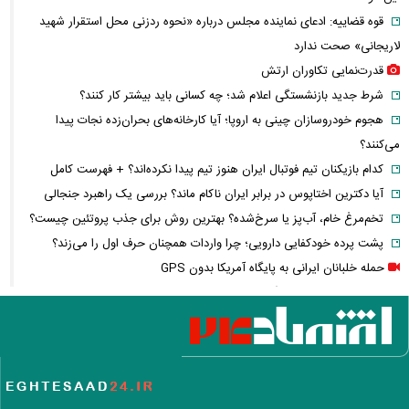
قوه قضاییه: ادعای نماینده مجلس درباره «نحوه ردزنی محل استقرار شهید
لاریجانی» صحت ندارد
قدرت‌نمایی تکاوران ارتش
شرط جدید بازنشستگی اعلام شد؛ چه کسانی باید بیشتر کار کنند؟
هجوم خودروسازان چینی به اروپا؛ آیا کارخانه‌های بحران‌زده نجات پیدا
می‌کنند؟
کدام بازیکنان تیم فوتبال ایران هنوز تیم پیدا نکرده‌اند؟ + فهرست کامل
آیا دکترین اختاپوس در برابر ایران ناکام ماند؟ بررسی یک راهبرد جنجالی
تخم‌مرغ خام، آب‌پز یا سرخ‌شده؟ بهترین روش برای جذب پروتئین چیست؟
پشت پرده خودکفایی دارویی؛ چرا واردات همچنان حرف اول را می‌زند؟
حمله خلبانان ایرانی به پایگاه آمریکا بدون GPS
شرایط تغییر نام خانوادگی و شناسنامه اعلام شد+ مراحل، مدارک لازم و قوانین
جدید ثبت احوال
یک خبر غیرمنتظره درباره توافق ایران و آمریکا
مصرف لبنیات یک‌چهارم شد؛ قیمت شیر باز هم افزایش می‌یابد؟ / هشدار
درباره گرانی لبنیات