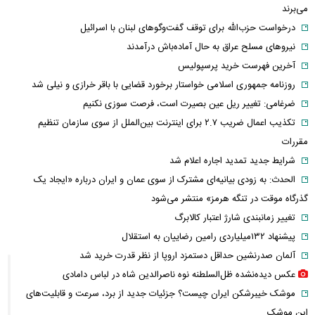
می‌برند
درخواست حزب‌الله برای توقف گفت‌وگوهای لبنان با اسرائیل
نیروهای مسلح عراق به حال آماده‌باش درآمدند
آخرین فهرست خرید پرسپولیس
روزنامه جمهوری اسلامی خواستار برخورد قضایی با باقر خرازی و نیلی شد
ضرغامی: تغییر ریل عین بصیرت است، فرصت سوزی نکنیم
تکذیب اعمال ضریب ۲.۷ برای اینترنت بین‌الملل از سوی سازمان تنظیم
مقررات
شرایط جدید تمدید اجاره اعلام شد
الحدث: به زودی بیانیه‌ای مشترک از سوی عمان و ایران درباره «ایجاد یک
گذرگاه موقت در تنگه هرمز» منتشر می‌شود
تغییر زمانبندی‌ شارژ اعتبار کالابرگ
پیشنهاد ۱۳۲میلیاردی رامین رضاییان به استقلال
آلمان صدرنشین حداقل دستمزد اروپا از نظر قدرت خرید شد
عکس دیده‌نشده ظل‌السلطنه نوه ناصرالدین شاه در لباس دامادی
موشک خیبرشکن ایران چیست؟ جزئیات جدید از برد، سرعت و قابلیت‌های
این موشک