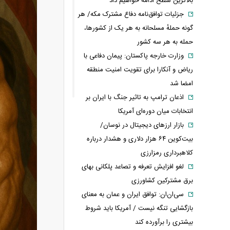
بالاترین سطح ادامه خواهیم داد
جزئیات توافق‌نامه دفاع مشترک مکه/ هر
گونه حملهٔ مسلحانه به هر یک از کشورها،
حمله به هر سه کشور
وزارت خارجه پاکستان: پیمان دفاعی با
ریاض و آنکارا برای تقویت امنیت منطقه
امضا شد
اذعان ترامپ به تاثیر جنگ با ایران بر
انتخابات میان دوره‌ای آمریکا
بازار ارزهای دیجیتال در نوسان/
بیت‌کوین ۶۴ هزار دلاری و هشدار درباره
کلاهبرداری رمزارزی
لغو افزایش تعرفه و تصاعد پلکانی بهای
برق مشترکین کشاورزی
سی‌ان‌ان: توافق ایران و عمان به معنای
بازگشایی تنگه نیست / آمریکا باید شروط
بیشتری را برآورده کند