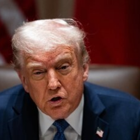
دید شد/ اولین
هجوم خودروسازان چینی به اروپا؛ آیا
واردات خودرو از منطق
 سیاسی + جدول
کارخانه‌های بحران‌زده نجات پیدا می‌کنند؟
داغی که بازار خودرو ر
فند؛ قدرت تهدید
رونمایی از پوکو M ۸ پاور با باتری ۸۰۰۰
 است؟
میلی‌آمپرساعتی
رونمای