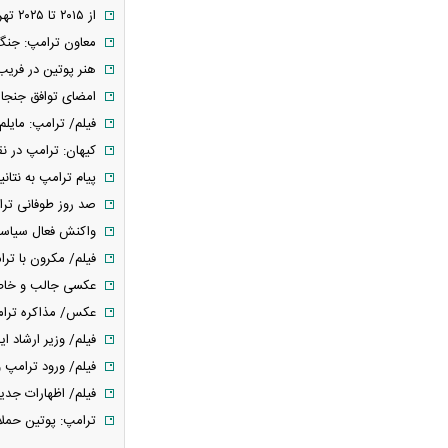
از ۲۰۱۵ تا ۲۰۲۵ تهران و واشنگتن در تقاطع دیپلماسی/ آیا ترامپ توافق بهتری از دوران اوباما با ایران می‌بندد؟
نامه۵۹۸
معاون ترامپ: جنگ د
کمبود دارو؛ از قفسه‌های خالی تا دلالان
هنر پوتین در فریب
و بازار سیاه/ داروی چندصد هزار تومانی،
امضای توافق جنجالی
چند میلیونی فروخته می‌شود
فیلم/ ترامپ: مایلم
محدودیت‌های ترافیکی جاده چالوس و
کیهان: ترامپ در 
هزار اعلام شد
پیام ترامپ به نتان
خبر مهم درباره لغو حکم بازنشستگی/
صد روز طوفانی ترام
مستمری بازنشستگان تامین اجتماعی در چه
واکنش فعال سیاسی
شرایطی قطع می‌شود؟
فیلم/ مکرون با تر
فوری/ توافق ایران و عمان درباره
عکسی جالب و خاص 
بازگشایی تنگه هرمز
عکس/ مذاکره ترام
سد دفاعی ریاض مستحکم می‌شود/
فیلم/ وزیر ارشاد ا
ترکیه، عربستان و پاکستان در آستانه پیمان
فیلم/ ورود ترامپ و
دفاعی + جرئیات
فیلم/ اظهارات جد
دردسر جدید همسر نتانیاهو/ از فریاد و
ترامپ: پوتین حملا
توهین تا درخواست ۳۰۰ هزار شکل غرامت