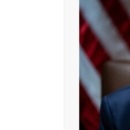
ه آزاد تهران؛ مناظره
ا تحت تأثیر قرار داد
چین از بمب افکن H-۶N با موشک هسته‌ای
ی کرد