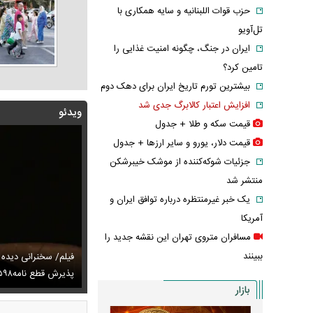
حزب قوات اللبنانیه و سایه همکاری با
تل‌آویو
ایران در جنگ، چگونه امنیت غذایی را
تامین کرد؟
بیشترین تورم تاریخ ایران برای دهک دوم
افزایش اعتبار کالابرگ جدی شد
ویدئو
قیمت سکه و طلا + جدول
قیمت دلار، یورو و سایر ارز‌ها + جدول
جزئیات شوکه‌کننده از موشک خیبرشکن
منتشر شد
یک خبر غیرمنتظره درباره توافق ایران و
آمریکا
مسافران متروی تهران این نقشه جدید را
ببینند
توصیه رهبر شهید درباره احتمال اسارت مجتبی و مصطفی
فیلم/ سخنرانی دیده
ای
تایل جدید صابر ابر در فضای مجازی پربازدید شد
پذیرش قطع نامه۵۹۸
عکس دیده‌نشده 
بازار