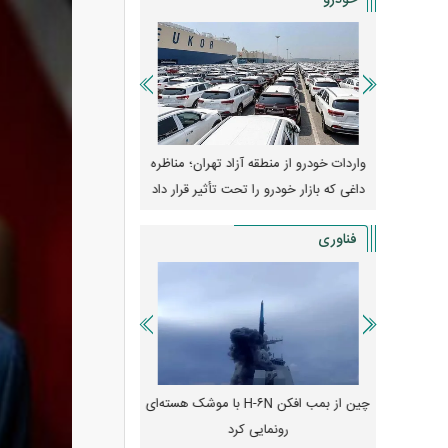
خودرو
وپا؛ آیا
واردات خودرو از منطقه آزاد تهران؛ مناظره
قیمت خودرو وارد فاز ج
دا می‌کنند؟
داغی که بازار خودرو را تحت تأثیر قرار داد
واکنش بازار به تحولات
فناوری
رونمایی از پوکو M ۸ پاور با باتری ۸۰۰۰
چین از بمب افکن H-۶N با موشک هسته‌ای
پهپاد رهگیر یا موشک پدا
رونمایی کرد
کدامیک بیشتر