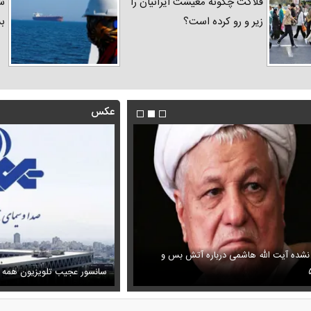
فلاکت چگونه معیشت ایرانیان را
شد
زیر و رو کرده است؟
ب
عکس
 نشده آیت الله هاشمی درباره آتش بس و
فیلم/ پزشکیان: اگر ارز ترجیحی را
ظل‌السلطنه نوه ناصرالدین شاه در لباس دامادی
پیش می‌آمد
سانسور عجیب تلویزیون همه 