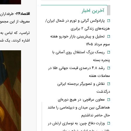
آخرین اخبار
اقتصاد۲۴-
طرفداران ر
پارادوکس گرانی و تورم در شمال ایران/
معروف از این مجموعه
هزینه‌های زندگی ۲ برابری
ترامپ، که لباس به 
تحلیل و پیش‌بینی بازار خودرو هفته
اشاره کردند، یک شم
سوم مرداد ۱۴۰۵
ریسک بزرگ استقلال روی آسانی با
پنجره بسته
رشد ۴.۸ درصدی قیمت جهانی طلا در
معاملات هفته
نقاش و تصویرگر برجسته ایرانی
درگذشت
معاون عراقچی: در هیچ دوره‌ای
هماهنگی بین میدان و دیپلماسی را مانند
حال حاضر نداشتیم
وزارت دفاع چین: به نوسازی ارتش در