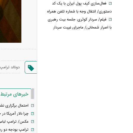
فعال‌سازی کیف پول ایران با یک کد
دستوری/ انتقال وجه با شماره تلفن همراه
فیلم/ سردار کوثری: جلسه بیت رهبری
با اصرار شمخانی/ ماجرای غیبت سردار
رادان!
فوری/ جزئیات جدید از مذاکرات تنگه
هرمز/ انطباق با حقوق بین‌الملل و ممنوعیت
عبور ناوهای آمریکا
دونالد ترامپ
سردار آزمون در استقلال؟ / ماجرای
تماس بختیاری‌زاده با مهاجم تیم ملی
فیلم/ توصیه رهبر شهید درباره احتمال
اسارت مجتبی و مصطفی خامنه ای
خبرهای مرتبط
محمد مهاجری: برخی روحانیون نمره
احتمال برگزاری نش
اخلاقشان صفر است / لباس دین را آلوده
چرا دلار آمریکا د
نکنید
عکس/ ترامپ لباس 
فیلم/ سخنرانی دیده نشده آیت الله
ترامپ بودجه دو رسا
هاشمی درباره آتش بس و پذیرش قطع