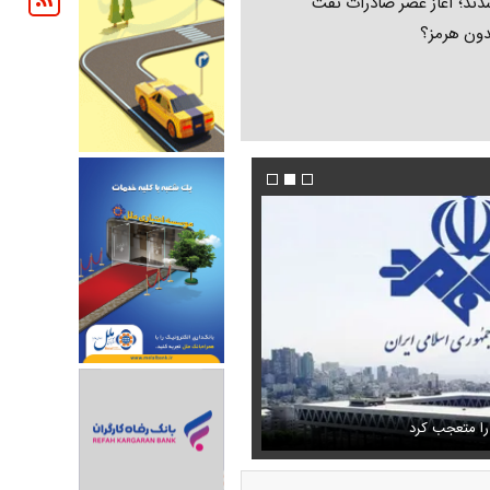
ند؛ آغاز عصر صادرات نفت
دون هرمز؟
 حذف نمی‌کردیم، قطعاً قحطی
فیلم/ توصیه رهبر شهید درباره احتمال اسارت م
را متعجب کرد
خامنه ای
استایل جدید صابر ابر در فضای مجازی پرباز