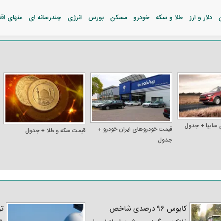
دلار و ارز
طلا و سکه
خودرو
مسکن
بورس
انرژی
چندرسانه ای
منهای اق
 سایپا + جدول
قیمت خودرو‌های ایران خودرو +
قیمت سکه و طلا + جدول
جدول
کابوس ۹۶ درصدی شاخص
تر