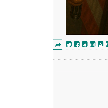
گزارش
خطا