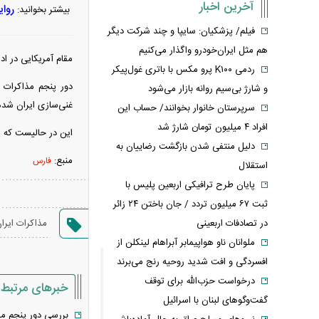
آخرین اخبار
روای
بیشتر بخوانید:
فیلم/ پزشکیان: سایپا و چند شرکت دیگر
هم مثل ایران‌خودرو واگذار می‌کنیم
مقام آمریکایی در اد
ردمی K۱۰۰ پرو مکس با باتری غول‌پیکر
دور پنجم مذاکرات 
و شارژ بی‌سیم روانه بازار می‌شود
غنی‌سازی ایران شد
سرپرستان خانوار بخوانند/ حساب این
افراد ۴ میلیون تومان شارژ شد
این در حالیست که مق
دلیل منتفی شدن بازگشت رضاییان به
منبع:
فارس
استقلال
پایان طرح ترافیکی اربعین پلیس با
ثبت ۶۷ میلیون تردد / جان باختن ۲۴ زائر
در تصادفات اربعینی
مذاکرات ایران
ملوانان ناو هواپیمابر آبراهام لینکلن از
افسردگی و افت شدید روحیه رنج می‌برند
درخواست حزب‌الله برای توقف
خبرهای مرتبط
گفت‌وگوهای لبنان با اسرائیل
بررسی دور پنجم مذ