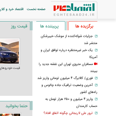
صفحه نخست
اقتصاد خرد و کلان
برگزیده ها
پربیننده ها
قیمت روز
جزئیات شوکه‌کننده از موشک خیبرشکن
منتشر شد
یک خبر غیرمنتظره درباره توافق ایران و
آمریکا
مسافران متروی تهران این نقشه جدید را
قیمت خودرو‌های
ببینند
فوری/ کالابرگ ۴ میلیون تومانی واریز شد
آخرین وضعیت ترافیک جاده چالوس و
راه‌های کشور
واریز ۴ میلیون و ۲۵۰ هزار تومان به
حتما بخوانید
حساب کارمندان
ترور علی لاریجانی چگونه اتفاق افتاد؟