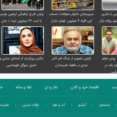
رو مکس با باتری
سرپرستان خانوار بخوانند/ حساب
پایان طرح ترافیکی اربعین پلیس
م روانه بازار
این افراد ۴ میلیون تومان شارژ
با ثبت ۶۷ میلیون تردد / جان
شد
باختن ۲۴ زائر در تصادفات
اربعینی
 روس فیلم
اولین تصویر از سنگ قبر اکبر
عکس پربازدید از استایل سنتی و
ز باند در
عبدی در قطعه هنرمندان
اصیل سوگل طهماسبی
عکس
ست
اقتصاد خرد و کلان
دلار و ارز
طلا و سکه
خو
بورس
انرژی
چندرسانه ای
منهای اقتصاد
جستجو
آرشیو
آب و هوا
اوقات شرعی
نظرسن