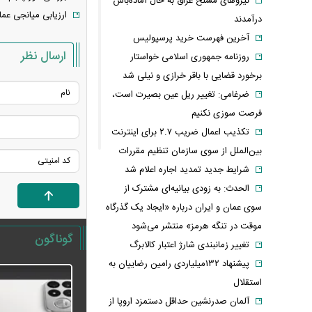
نیروهای مسلح عراق به حال آماده‌باش
ارزیابی میانجی عما
درآمدند
آخرین فهرست خرید پرسپولیس
ارسال نظر
روزنامه جمهوری اسلامی خواستار
برخورد قضایی با باقر خرازی و نیلی شد
ضرغامی: تغییر ریل عین بصیرت است،
فرصت سوزی نکنیم
تکذیب اعمال ضریب ۲.۷ برای اینترنت
بین‌الملل از سوی سازمان تنظیم مقررات
شرایط جدید تمدید اجاره اعلام شد
الحدث: به زودی بیانیه‌ای مشترک از
سوی عمان و ایران درباره «ایجاد یک گذرگاه
موقت در تنگه هرمز» منتشر می‌شود
گوناگون
تغییر زمانبندی‌ شارژ اعتبار کالابرگ
پیشنهاد ۱۳۲میلیاردی رامین رضاییان به
استقلال
آلمان صدرنشین حداقل دستمزد اروپا از