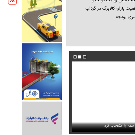
اف میان روایت دولت و
عیت بازار؛ کالابرگ در گرداب
ری بودجه
ا به تمام جاهای دیدنی شهر
فیلم/ پزشکیان: سایپا و چند شرکت دیگر هم مثل ای
را متعجب کرد
می‌کنیم
استایل جدید صابر ابر در فضای مجازی پرباز