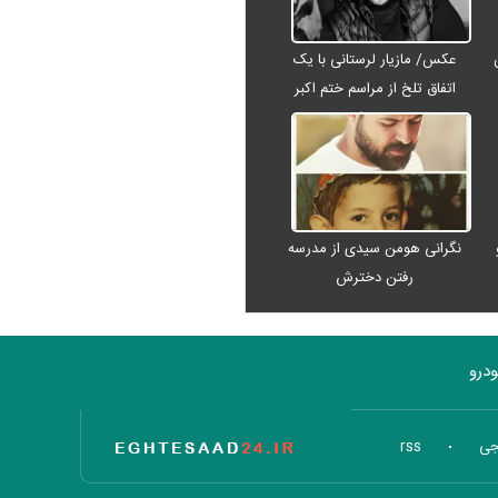
عکس/ مازیار لرستانی با یک
اتفاق تلخ از مراسم ختم اکبر
عبدی رفت
نگرانی هومن سیدی از مدرسه
رفتن دخترش
درو
تاریخ اقتصاد
جی
rss