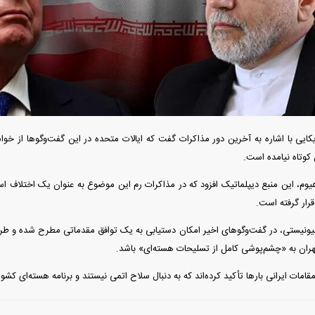
دید شد/ اولین
هجوم خودروسازان چینی به اروپا؛ آیا
واردات خودرو از منطق
 سیاسی + جدول
کارخانه‌های بحران‌زده نجات پیدا می‌کنند؟
داغی که بازار خودرو ر
کایی با اشاره به آخرین دور مذاکرات گفت که ایالات متحده در این گفت‌و‌گو‌ها از خ
 کوتاه نیامده است.
یوم، این منبع دیپلماتیک افزود که در مذاکرات رم این موضوع به عنوان یک اختلا
رار گرفته است.
هیونیستی، در گفت‌و‌گو‌های اخیر امکان دستیابی به یک توافق مقدماتی مطرح شده و طرف
هران به «چشم‌پوشی کامل از تسلیحات هسته‌ای» باشد.
فند؛ قدرت تهدید
رونمایی از پوکو M ۸ پاور با باتری ۸۰۰۰
مات ایرانی بار‌ها تأکید کرده‌اند که به دنبال سلاح اتمی نیستند و برنامه هسته‌ای کشور 
 است؟
میلی‌آمپرساعتی
رونمای