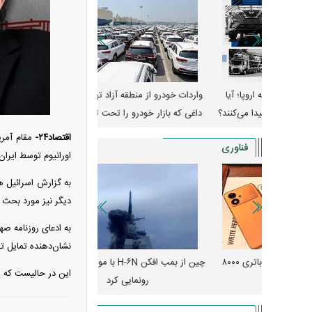
وپا؛ آیا
واردات خودرو از منطقه آزاد تهران؛ مناظره
قیمت خودرو وارد فاز ج
دا می‌کنند؟
داغی که بازار خودرو را تحت تأثیر قرار داد
واکنش بازار به تحولات
اقتصاد۲۴-
مقام آمری
فناوری
اورانیوم توسط ایران
به گزارش اسرائیل ه
دیگر نیز مورد بحث ق
به ادعای روزنامه ص
نشان‌دهنده تمایل ت
رونمایی از پوکو M ۸ پاور با باتری ۸۰۰۰
چین از بمب افکن H-۶N با موشک هسته‌ای
پهپاد رهگیر یا موشک پدا
این در حالیست که مقا
رونمایی کرد
کدامیک بیشتر