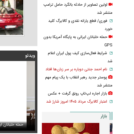
اولین تصاویر از حادثه بالگرد حامل ترامپ
منتشر شد
فوری/ قطع یارانه نقدی و کالابرگ کلید
خورد
حمله خلبانان ایرانی به پایگاه آمریکا بدون
GPS
شرایط فعال‌سازی کیف پول ایران اعلام
ویدئو
شد
نام احمد جنتی دوباره بر سر زبان‌ها افتاد
پوستر جدید رهبر انقلاب با یک پیام مهم
منتشر شد
بازار اجاره لپ‌تاپ رونق گرفت + عکس
اعتبار کالابرگ مرداد ۱۴۰۵ امروز شارژ شد
بازار
پزشکیان: سایپا و چند شرکت دیگر هم مثل ایران‌خودرو واگذار
م
تایل جدید صابر ابر در فضای مجازی پربازدید شد
حمله خلبانان ایرانی به
عکس دیده‌نشده 