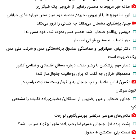
حذف خبر مربوط به محسن رضایی از خروجی یک خبرگزاری
این ساندویچ‌ها را از بیرون نخرید/ توصیه مهم مینو محرز درباره غذای خیابانی
فیلم/ پزشکیان: دشمنان می‌دانند چه کسانی را ترور می‌کنند
عروسی رونالدو جنجالی شد؛ همسر مسی دعوت شد، خود مسی نه!
حق انتخاب، نخستین قربانی انحصار
دکتر فیض: هم‌افزایی و هماهنگی صندوق بازنشستگی مس و شرکت ملی مس
یک ضرورت است
دیدار مهم پزشکیان با رهبر انقلاب درباره مسائل اقتصادی و نظامی کشور
محمدباقر خرازی چه گفت که برای روحانیت جنجال‌ساز شد؟
عکس/ لباس ملانیا ترامپ جنجال به پا کرد/ پست متفاوت ترامپ در
تروث‌سوشال
جدایی جنجالی رامین رضاییان از استقلال/ بختیاری‌زاده تکلیف را مشخص
کرد
عکس‌های عروسی مرتضی پورعلی‌گنجی لو رفت
پشت پرده قتل جنجالی حمیدرضا رجب‌زاده؛ ماجرا چگونه سیاسی شد؟
قیمت پلی استیشن + جدول