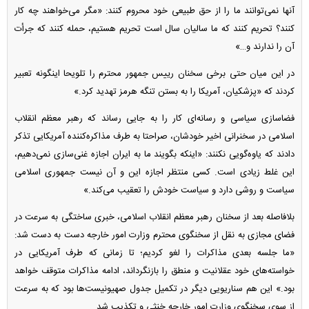
آنها نمی‌توانند ما را از حق طبیعی خود محروم کنند: «مگر می‌خواهند چه کار
کنند؟ تحریم کنند که ما سالیان سال است تحریم هستیم، حمله کنند که جرأت
آن را ندارند و…»
در این میان حتی برخی سخنان رییس جمهور محترم را تلویحا اینگونه تعبیر
کردند که «پزشکیان، آمریکا را به بستن تنگه هرمز تهدید کرد.»
فضاسازی سیاسی و رسانه‌ای کار را به جایی رساند که رهبر معظم انقلاب
اسلامی در سخنرانی اخیر خودشان، صراحتا به طرف مذاکره‌کننده آمریکایی تذکر
دادند که یاوه‌گویی نکنند: «اینکه بگویند ما به ایران اجازه غنی‌سازی نمی‌دهیم،
این غلط زیادی است. کسی منتظر اجازه این و آن نیست جمهوری اسلامی
سیاست و روشی دارد و سیاست خودش را تعقیب می‌کند.»
بلافاصله بعد از سخنان رهبر معظم انقلاب اسلامی، خبری ساختگی به سرعت در
فضای مجازی به نقل از سخنگوی محترم وزارت امور خارجه دست به دست شد:
«ما جلسه بعدی مذاکرات را لغو کردیم؛ تا زمانی که طرف آمریکایی در
خواسته‌های خود عقلانیت و منطق را بازنگرداند، ادامه مذاکرات متوقف خواهد
بود.» این هم سناریویی دیگر در تکمیل جدول صهیونیست‌ها بود که به سرعت
از سوی سخنگوی وزارت امور خارجه خنثی و تکذیب شد.