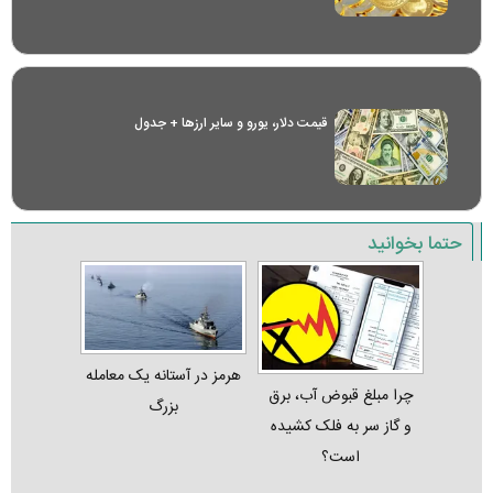
قیمت دلار، یورو و سایر ارز‌ها + جدول
حتما بخوانید
هرمز در آستانه یک معامله
چرا مبلغ قبوض آب، برق
بزرگ
و گاز سر به فلک کشیده
است؟