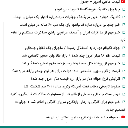
قیمت ماهی امروز + جدول
چرا پول کالابرگ فروشگاه‌ها تسویه نمی‌شود؟
کالابرگ دوباره تغییر می‌کند؟/ جزئیات تازه درباره اعتبار یک میلیون تومانی
خبر جنجالی درباره ساره نتانیاهو؛ پای یک مرد ۶۰ ساله در میان است
خبر مهم از مذاکرات ایران و آمریکا؛ عراقچی پایان مذاکرات مستقیم را اعلام
کرد
جواد نکونام دوباره به استقلال رسید! / ماجرای یک تقابل جنجالی
قیمت طلا ۱۸ عیار امروز چند شد؟ / بازار طلا وارد مسیر کاهشی شد
خبر مهم از پرونده قتل حمیدرضا رجب‌زاده؛ متهم اصلی دستگیر شد
قیمت واقعی بنزین مشخص شد؛ دولت برای هر لیتر چقدر یارانه می‌دهد؟
افزایش نرخ حواله دلار در بازار ارز؛ قیمت دلار امروز چند شد؟
سقوط تاریخی ذخایر نفت آمریکا؛ رکورد سال ۲۰۲۱ هم شکسته شد
درخواست جنجالی نقدعلی از قالیباف؛ از مسئولیت مذاکرات کناره‌گیری کنید
خبر مهم برای کارگران؛ زمان بازنگری مزایای کارگران اعلام شد + جزئیات
تصمیم جدید
محموله جدید بابک زنجانی به این استان ارسال شد
زمان پرداخت معوقات بازنشستگان تأمین اجتماعی؛ معوقات فروردین و