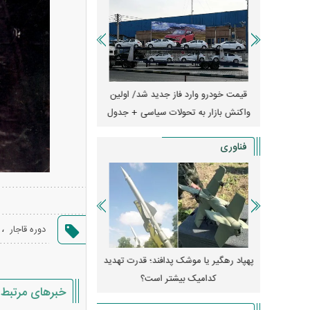
ران؛ مناظره
قیمت خودرو وارد فاز جدید شد/ اولین
هجوم خودروسازان چینی 
یر قرار داد
واکنش بازار به تحولات سیاسی + جدول
کارخانه‌های بحران‌زده نجا
فناوری
،
دوره قاجار
فکن H-۶N با موشک هسته‌ای
پهپاد رهگیر یا موشک پدافند؛ قدرت تهدید
کدامیک بیشتر است؟
میلی‌آمپرسا
خبرهای مرتبط