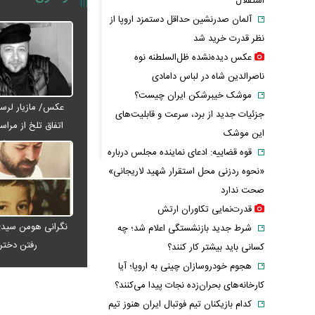
استقلال
آلمان صدرنشین حداقل دستمزد اروپا از
نظر قدرت خرید شد
عکس دیده‌نشده ظل‌السلطنه نوه
ناصرالدین شاه در لباس دامادی
موشک خیبرشکن ایران چیست؟
عکس/ مازیار لرست
جزئیات جدید از برد، سرعت و قابلیت‌های
اتفاق تلخ از مراس
این موشک
عبدی رف
قوه قضاییه: ادعای نماینده مجلس درباره
«نحوه ردزنی محل استقرار شهید لاریجانی»
صحت ندارد
قدرت‌نمایی تکاوران ارتش
نگرانی هومن سیدی
شرط جدید بازنشستگی اعلام شد؛ چه
رفتن دخت
کسانی باید بیشتر کار کنند؟
هجوم خودروسازان چینی به اروپا؛ آیا
کارخانه‌های بحران‌زده نجات پیدا می‌کنند؟
کدام بازیکنان تیم فوتبال ایران هنوز تیم