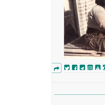
گزارش
خطا