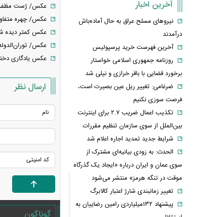
آخرین اخبار
عکس/ ژست مظفرالد
عکس/ چهره متفاوت شه
نیروهای مسلح عراق به حال آماده‌باش
عکس کمتر دیده شده از هاشمی
درآمدند
عکس/ توران‌الدوله نوه ناصرالدین ش
آخرین فهرست خرید پرسپولیس
عکس یادگاری دختر نوجوان آلم
روزنامه جمهوری اسلامی خواستار
برخورد قضایی با باقر خرازی و نیلی شد
ارسال نظر
ضرغامی: تغییر ریل عین بصیرت است،
فرصت سوزی نکنیم
تکذیب اعمال ضریب ۲.۷ برای اینترنت
بین‌الملل از سوی سازمان تنظیم مقررات
شرایط جدید تمدید اجاره اعلام شد
الحدث: به زودی بیانیه‌ای مشترک از
سوی عمان و ایران درباره «ایجاد یک گذرگاه
موقت در تنگه هرمز» منتشر می‌شود
تغییر زمانبندی‌ شارژ اعتبار کالابرگ
پیشنهاد ۱۳۲میلیاردی رامین رضاییان به
گوناگون