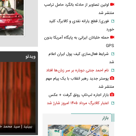
اولین تصاویر از حادثه بالگرد حامل ترامپ
منتشر شد
فوری/ قطع یارانه نقدی و کالابرگ کلید
خورد
حمله خلبانان ایرانی به پایگاه آمریکا بدون
GPS
شرایط فعال‌سازی کیف پول ایران اعلام
ویدئو
شد
نام احمد جنتی دوباره بر سر زبان‌ها افتاد
پوستر جدید رهبر انقلاب با یک پیام مهم
منتشر شد
بازار اجاره لپ‌تاپ رونق گرفت + عکس
اعتبار کالابرگ مرداد ۱۴۰۵ امروز شارژ شد
بازار
شه جدید متروی تهران شما را به تمام جاهای دیدنی شهر
ند + ویدئو
س دیده‌نشده ظل‌السلطنه نوه ناصرالدین شاه در لباس دامادی
ببینید | سید محمد خ
سانسور عجیب تل