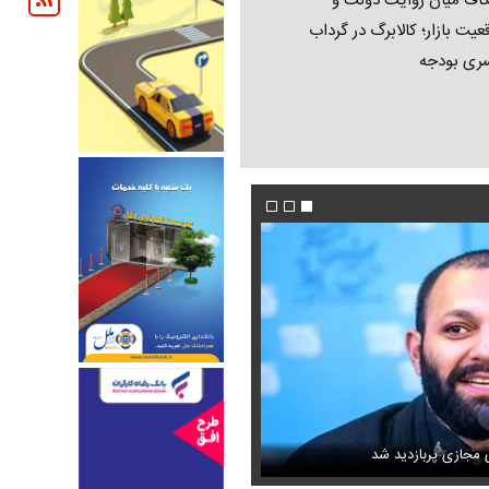
اف میان روایت دولت و
عیت بازار؛ کالابرگ در گرداب
ری بودجه
این نقشه جدید متروی تهران شما را به تمام جاه
دون GPS
ی مجازی پربازدید شد
می‌رساند + ویدئو
عکس دیده‌نشده ظل‌السلطنه نوه ناصرالدین ش