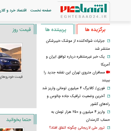
صفحه نخست
اقتصاد خرد و کلان
برگزیده ها
پربیننده ها
قیمت روز
جزئیات شوکه‌کننده از موشک خیبرشکن
منتشر شد
یک خبر غیرمنتظره درباره توافق ایران و
آمریکا
مسافران متروی تهران این نقشه جدید را
قیمت خودرو‌های
ببینند
فوری/ کالابرگ ۴ میلیون تومانی واریز شد
آخرین وضعیت ترافیک جاده چالوس و
راه‌های کشور
واریز ۴ میلیون و ۲۵۰ هزار تومان به
حتما بخوانید
حساب کارمندان
ترور علی لاریجانی چگونه اتفاق افتاد؟