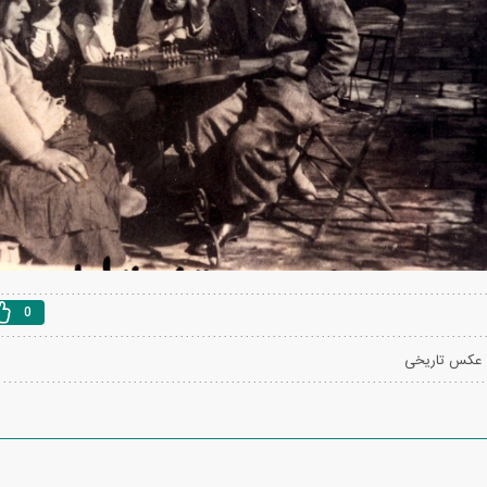
به اروپا؛ آیا
واردات خودرو از منطقه آزاد تهران؛ مناظره
ت پیدا می‌کنند؟
داغی که بازار خودرو را تحت تأثیر قرار داد
0
عکس تاریخی
رونمایی از پوکو M ۸ پاور با باتری ۸۰۰۰
چین از بمب افکن H-۶N با موشک هسته‌ای
عتی
رونمایی کرد