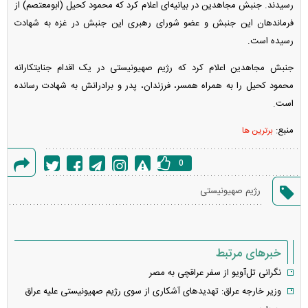
رسیدند. جنبش مجاهدین در بیانیه‌ای اعلام کرد که محمود کحیل (ابومعتصم) از
فرماندهان این جنبش و عضو شورای رهبری این جنبش در غزه به شهادت
رسیده است.
جنبش مجاهدین اعلام کرد که رژیم صهیونیستی در یک اقدام جنایتکارانه
محمود کحیل را به همراه همسر، فرزندان، پدر و برادرانش به شهادت رسانده
است.
منبع:
برترین ها
0
گزارش
رژیم صهیونیستی
خطا
خبرهای مرتبط
نگرانی تل‌آویو از سفر عراقچی به مصر
وزیر خارجه عراق: تهدید‌های آشکاری از سوی رژیم صهیونیستی علیه عراق