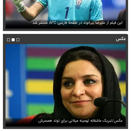
این فیلم از علیرضا بیرانوند در صفحه فارسی AFC منتشر شد
فی
عکس
عکس/تبریک عاشقانه تهمینه میلانی برای تولد همسرش
عک