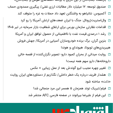
صندوق توسعه: ۱۷ میلیارد دلار مطالبات ارزی نفتی/ پیگیری مسدودی حساب
آکسیوس: نتانیاهو به واشنگتن تعهد داد حملات به غزه را متوقف کند
وال‌استریت‌ژرونال: جنگ با ایران ضعف‌های ارتش آمریکا را رو کرد
اقدامات نظارتی سازمان بورس برای ارتقای شفافیت بازار سرمایه در تیر ۱۴۰۵
رشد ۱ درصدی قیمت نفت با نااطمینانی از حصول توافق ایران و آمریکا
بنزینِ گران، برگ برنده خودروسازان آسیایی در آمریکا/ جهش فروش
هیبریدی‌های تویوتا، هیوندای و هوندا
روایت میدانی از بحران کمبود دارو؛ تصویر نگران‌کننده از قفسه خالی
داروخانه‌ها/ دارو سهم همه نیست!
تغییر چهره عجیب ابرو گوندش بعد از عمل زیبایی + عکس
هشدار ظریف درباره یک خطر داخلی/ نگذاریم از دستاوردهای ایران روایت
«ذلت» ساخته شود
فیلم/تبریک تولد همزمان ۵ همسر این مرد جنجالی شد!
این فیلم از علیرضا بیرانوند در صفحه فارسی AFC منتشر شد
فارن پالیسی: موضوع ایران در اختیار دولت آتی اسرائیل نیست/ اپوزیسیون،
این بار نتانیاهو را از پای در می‌آورند؟