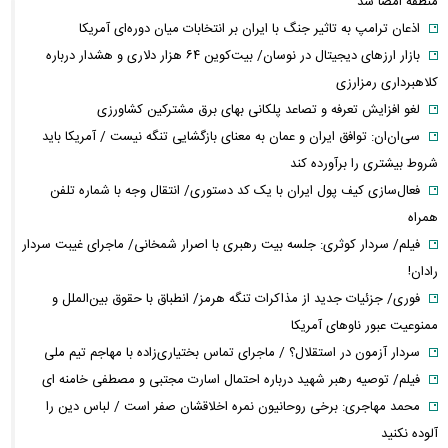
منطقه امضا شد
اذعان ترامپ به تاثیر جنگ با ایران بر انتخابات میان دوره‌ای آمریکا
بازار ارزهای دیجیتال در نوسان/ بیت‌کوین ۶۴ هزار دلاری و هشدار درباره
کلاهبرداری رمزارزی
لغو افزایش تعرفه و تصاعد پلکانی بهای برق مشترکین کشاورزی
سی‌ان‌ان: توافق ایران و عمان به معنای بازگشایی تنگه نیست / آمریکا باید
شروط بیشتری را برآورده کند
فعال‌سازی کیف پول ایران با یک کد دستوری/ انتقال وجه با شماره تلفن
همراه
فیلم/ سردار کوثری: جلسه بیت رهبری با اصرار شمخانی/ ماجرای غیبت سردار
رادان!
فوری/ جزئیات جدید از مذاکرات تنگه هرمز/ انطباق با حقوق بین‌الملل و
ممنوعیت عبور ناوهای آمریکا
سردار آزمون در استقلال؟ / ماجرای تماس بختیاری‌زاده با مهاجم تیم ملی
فیلم/ توصیه رهبر شهید درباره احتمال اسارت مجتبی و مصطفی خامنه ای
محمد مهاجری: برخی روحانیون نمره اخلاقشان صفر است / لباس دین را
آلوده نکنید