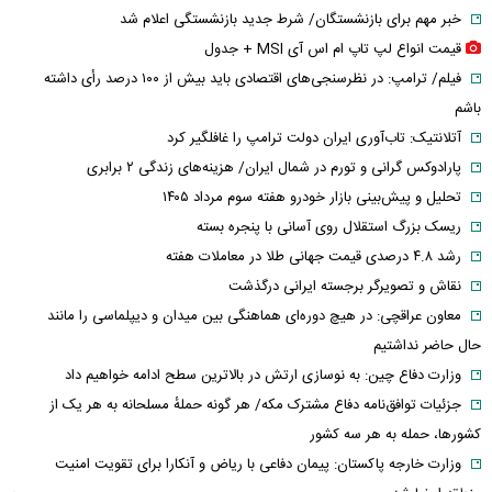
خبر مهم برای بازنشستگان/ شرط جدید بازنشستگی اعلام شد
قیمت انواع لپ تاپ ام اس آی MSI + جدول
فیلم/ ترامپ: در نظرسنجی‌های اقتصادی باید بیش از ۱۰۰ درصد رأی داشته
باشم
آتلانتیک: تاب‌آوری ایران دولت ترامپ را غافلگیر کرد
پارادوکس گرانی و تورم در شمال ایران/ هزینه‌های زندگی ۲ برابری
تحلیل و پیش‌بینی بازار خودرو هفته سوم مرداد ۱۴۰۵
ریسک بزرگ استقلال روی آسانی با پنجره بسته
رشد ۴.۸ درصدی قیمت جهانی طلا در معاملات هفته
نقاش و تصویرگر برجسته ایرانی درگذشت
معاون عراقچی: در هیچ دوره‌ای هماهنگی بین میدان و دیپلماسی را مانند
حال حاضر نداشتیم
وزارت دفاع چین: به نوسازی ارتش در بالاترین سطح ادامه خواهیم داد
جزئیات توافق‌نامه دفاع مشترک مکه/ هر گونه حملهٔ مسلحانه به هر یک از
کشورها، حمله به هر سه کشور
وزارت خارجه پاکستان: پیمان دفاعی با ریاض و آنکارا برای تقویت امنیت