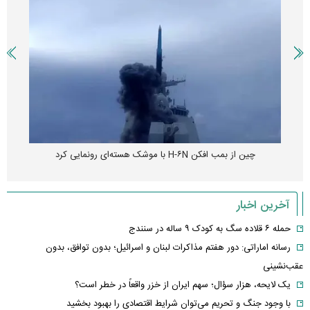
چین از بمب افکن H-۶N با موشک هسته‌ای رونمایی کرد
آخرین اخبار
حمله ۶ قلاده سگ به کودک ۹ ساله در سنندج
رسانه اماراتی: دور هفتم مذاکرات لبنان و اسرائیل؛ بدون توافق، بدون
عقب‌نشینی
یک لایحه، هزار سؤال؛ سهم ایران از خزر واقعاً در خطر است؟
با وجود جنگ و تحریم می‌توان شرایط اقتصادی را بهبود بخشید