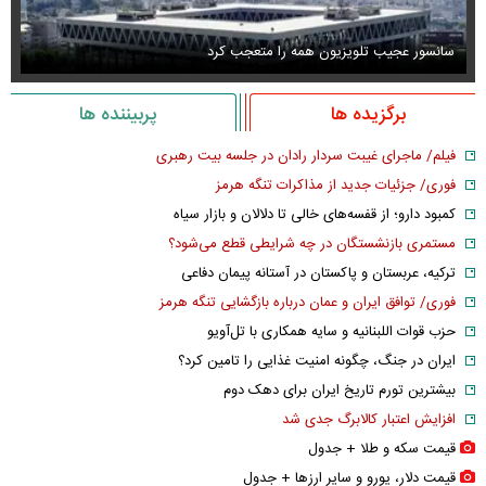
سانسور عجیب تلویزیون همه را متعجب کرد
اس
برگزیده ها
پربیننده ها
فیلم/ ماجرای غیبت سردار رادان در جلسه بیت رهبری
فوری/ جزئیات جدید از مذاکرات تنگه هرمز
کمبود دارو؛ از قفسه‌های خالی تا دلالان و بازار سیاه
مستمری بازنشستگان در چه شرایطی قطع می‌شود؟
ترکیه، عربستان و پاکستان در آستانه پیمان دفاعی
فوری/ توافق ایران و عمان درباره بازگشایی تنگه هرمز
حزب قوات اللبنانیه و سایه همکاری با تل‌آویو
ایران در جنگ، چگونه امنیت غذایی را تامین کرد؟
بیشترین تورم تاریخ ایران برای دهک دوم
افزایش اعتبار کالابرگ جدی شد
قیمت سکه و طلا + جدول
قیمت دلار، یورو و سایر ارز‌ها + جدول