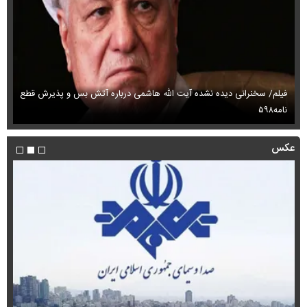
فیلم/ سخنرانی دیده نشده آیت الله هاشمی درباره آتش بس و پذیرش قطع
فی
نامه۵۹۸
می
عکس