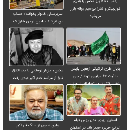
ردمی K۱۰۰ پرو مکس با باتری
غول‌پیکر و شارژ بی‌سیم روانه بازار
سرپرستان خانوار بخوانند/ حساب
می‌شود
این افراد ۴ میلیون تومان شارژ شد
پایان طرح ترافیکی اربعین پلیس
عکس/ مازیار لرستانی با یک اتفاق
با ثبت ۶۷ میلیون تردد / جان
تلخ از مراسم ختم اکبر عبدی رفت
باختن ۲۴ زائر در تصادفات اربعینی
استایل زیبای مدل روس فیلم
اولین تصویر از سنگ قبر اکبر
ایرانی جزیره جیمز باند در اصفهان