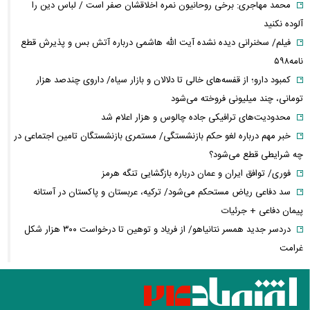
محمد مهاجری: برخی روحانیون نمره اخلاقشان صفر است / لباس دین را
آلوده نکنید
فیلم/ سخنرانی دیده نشده آیت الله هاشمی درباره آتش بس و پذیرش قطع
نامه۵۹۸
کمبود دارو؛ از قفسه‌های خالی تا دلالان و بازار سیاه/ داروی چندصد هزار
تومانی، چند میلیونی فروخته می‌شود
محدودیت‌های ترافیکی جاده چالوس و هزار اعلام شد
خبر مهم درباره لغو حکم بازنشستگی/ مستمری بازنشستگان تامین اجتماعی در
چه شرایطی قطع می‌شود؟
فوری/ توافق ایران و عمان درباره بازگشایی تنگه هرمز
سد دفاعی ریاض مستحکم می‌شود/ ترکیه، عربستان و پاکستان در آستانه
پیمان دفاعی + جرئیات
دردسر جدید همسر نتانیاهو/ از فریاد و توهین تا درخواست ۳۰۰ هزار شکل
غرامت
ترامپ:ذخایر تقریبا نامحدود داریم، اما برخی مهمات کم شده! / ونس یا روبیو
کدام گزینه محبوب ترامپ است؟
حزب قوات اللبنانیه؛ از همکاری با اسرائیل تا مخالفت با ایران / پرونده پیچیده