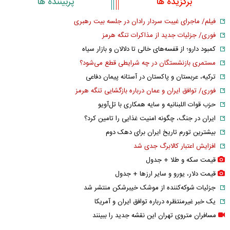
برگزیده ها
پربیننده ها
فیلم/ ماجرای غیبت سردار رادان در جلسه بیت رهبری
فوری/ جزئیات جدید از مذاکرات تنگه هرمز
کمبود دارو؛ از قفسه‌های خالی تا دلالان و بازار سیاه
مستمری بازنشستگان در چه شرایطی قطع می‌شود؟
ترکیه، عربستان و پاکستان در آستانه پیمان دفاعی
فوری/ توافق ایران و عمان درباره بازگشایی تنگه هرمز
حزب قوات اللبنانیه و سایه همکاری با تل‌آویو
ایران در جنگ، چگونه امنیت غذایی را تامین کرد؟
بیشترین تورم تاریخ ایران برای دهک دوم
افزایش اعتبار کالابرگ جدی شد
قیمت سکه و طلا + جدول
قیمت دلار، یورو و سایر ارز‌ها + جدول
جزئیات شوکه‌کننده از موشک خیبرشکن منتشر شد
یک خبر غیرمنتظره درباره توافق ایران و آمریکا
مسافران متروی تهران این نقشه جدید را ببینند