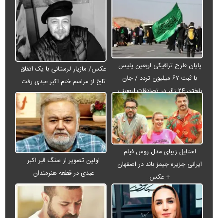
پایان طرح ترافیکی اربعین پلیس
عکس/ مازیار لرستانی با یک اتفاق
با ثبت ۶۷ میلیون تردد / جان
تلخ از مراسم ختم اکبر عبدی رفت
باختن ۲۴ زائر در تصادفات اربعینی
استایل زیبای مدل روس فیلم
اولین تصویر از سنگ قبر اکبر
ایرانی جزیره جیمز باند در اصفهان
عبدی در قطعه هنرمندان
+ عکس