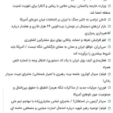
وزارت خارجه پاکستان: پیمان دفاعی با ریاض و آنکارا برای تقویت امنیت
منطقه امضا شد
اذعان ترامپ به تاثیر جنگ با ایران بر انتخابات میان دوره‌ای آمریکا
بازار ارزهای دیجیتال در نوسان/ بیت‌کوین ۶۴ هزار دلاری و هشدار درباره
کلاهبرداری رمزارزی
لغو افزایش تعرفه و تصاعد پلکانی بهای برق مشترکین کشاورزی
سی‌ان‌ان: توافق ایران و عمان به معنای بازگشایی تنگه نیست / آمریکا باید
شروط بیشتری را برآورده کند
فعال‌سازی کیف پول ایران با یک کد دستوری/ انتقال وجه با شماره تلفن
همراه
فیلم/ سردار کوثری: جلسه بیت رهبری با اصرار شمخانی/ ماجرای غیبت سردار
رادان!
فوری/ جزئیات جدید از مذاکرات تنگه هرمز/ انطباق با حقوق بین‌الملل و
ممنوعیت عبور ناوهای آمریکا
سردار آزمون در استقلال؟ / ماجرای تماس بختیاری‌زاده با مهاجم تیم ملی
فیلم/ توصیه رهبر شهید درباره احتمال اسارت مجتبی و مصطفی خامنه ای