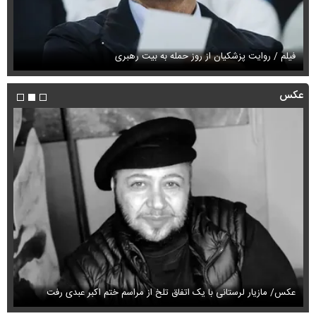
فی
فیلم / روایت پزشکیان از روز حمله به بیت رهبری
م
عکس
عکس/ مازیار لرستانی با یک اتفاق تلخ از مراسم ختم اکبر عبدی رفت
عک