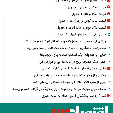
قیمت خودرو‌های ایران خودرو + جدول
قیمت سکه پارسیان + جدول
قیمت سکه و طلا + جدول
قیمت بیت کوین و رمزارز‌ها + جدول
قیمت دلار، یورو و سایر ارز‌ها + جدول
پیش بینی آب و هوای تهران ۱۵ مرداد
پیش‌بینی قیمت طلا امروز ۱۵ مرداد ۱۴۰۵/ شوک به قیمت طلا
سه ترکیب خطرآفرین با قهوه که سلامت قلب را نشانه می‌رود
طالبی یا هندوانه؛ یک انتخاب سخت برای دیابتی‌ها
خطر حذف مصرف برنج در رژیم غذایی و عوارض آن
عکس / مادرانه‌های شیلا خداداد در کنار فرزندانش
رونمایی از پوکو M ۸ پاور با باتری ۸۰۰۰ میلی‌آمپرساعتی
چین از بمب افکن H-۶N با موشک هسته‌ای رونمایی کرد
شکاف میان روایت دولت و واقعیت بازار؛ کالابرگ در گرداب کسری بودجه
فیلم / روایت پزشکیان از روز حمله به بیت رهبری
فیلم / روایت پزشکیان از دیدار با رهبر شهید پس از بمباران شورای امنیت
ملی