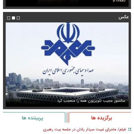
نامه۵۹۸
می
عکس
سانسور عجیب تلویزیون همه را متعجب کرد
اس
برگزیده ها
پربیننده ها
فیلم/ ماجرای غیبت سردار رادان در جلسه بیت رهبری