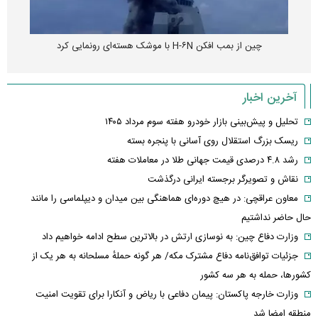
چین از بمب افکن H-۶N با موشک هسته‌ای رونمایی کرد
آخرین اخبار
تحلیل و پیش‌بینی بازار خودرو هفته سوم مرداد ۱۴۰۵
ریسک بزرگ استقلال روی آسانی با پنجره بسته
رشد ۴.۸ درصدی قیمت جهانی طلا در معاملات هفته
نقاش و تصویرگر برجسته ایرانی درگذشت
معاون عراقچی: در هیچ دوره‌ای هماهنگی بین میدان و دیپلماسی را مانند
حال حاضر نداشتیم
وزارت دفاع چین: به نوسازی ارتش در بالاترین سطح ادامه خواهیم داد
جزئیات توافق‌نامه دفاع مشترک مکه/ هر گونه حملهٔ مسلحانه به هر یک از
کشورها، حمله به هر سه کشور
وزارت خارجه پاکستان: پیمان دفاعی با ریاض و آنکارا برای تقویت امنیت
منطقه امضا شد