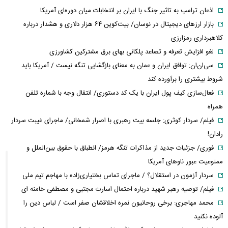
اذعان ترامپ به تاثیر جنگ با ایران بر انتخابات میان دوره‌ای آمریکا
بازار ارزهای دیجیتال در نوسان/ بیت‌کوین ۶۴ هزار دلاری و هشدار درباره
کلاهبرداری رمزارزی
لغو افزایش تعرفه و تصاعد پلکانی بهای برق مشترکین کشاورزی
سی‌ان‌ان: توافق ایران و عمان به معنای بازگشایی تنگه نیست / آمریکا باید
شروط بیشتری را برآورده کند
فعال‌سازی کیف پول ایران با یک کد دستوری/ انتقال وجه با شماره تلفن
همراه
فیلم/ سردار کوثری: جلسه بیت رهبری با اصرار شمخانی/ ماجرای غیبت سردار
رادان!
فوری/ جزئیات جدید از مذاکرات تنگه هرمز/ انطباق با حقوق بین‌الملل و
ممنوعیت عبور ناوهای آمریکا
سردار آزمون در استقلال؟ / ماجرای تماس بختیاری‌زاده با مهاجم تیم ملی
فیلم/ توصیه رهبر شهید درباره احتمال اسارت مجتبی و مصطفی خامنه ای
محمد مهاجری: برخی روحانیون نمره اخلاقشان صفر است / لباس دین را
آلوده نکنید