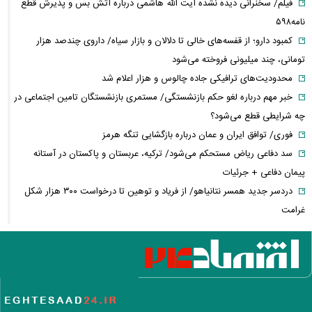
فیلم/ سخنرانی دیده نشده آیت الله هاشمی درباره آتش بس و پذیرش قطع
نامه۵۹۸
کمبود دارو؛ از قفسه‌های خالی تا دلالان و بازار سیاه/ داروی چندصد هزار
تومانی، چند میلیونی فروخته می‌شود
محدودیت‌های ترافیکی جاده چالوس و هزار اعلام شد
خبر مهم درباره لغو حکم بازنشستگی/ مستمری بازنشستگان تامین اجتماعی در
چه شرایطی قطع می‌شود؟
فوری/ توافق ایران و عمان درباره بازگشایی تنگه هرمز
سد دفاعی ریاض مستحکم می‌شود/ ترکیه، عربستان و پاکستان در آستانه
پیمان دفاعی + جرئیات
دردسر جدید همسر نتانیاهو/ از فریاد و توهین تا درخواست ۳۰۰ هزار شکل
غرامت
ترامپ:ذخایر تقریبا نامحدود داریم، اما برخی مهمات کم شده! / ونس یا روبیو
کدام گزینه محبوب ترامپ است؟
حزب قوات اللبنانیه؛ از همکاری با اسرائیل تا مخالفت با ایران / پرونده پیچیده
یک حزب مسیحی در بیروت
روایتی از ساختار تجارت غذایی / ایران با وجود خطر جنگ، چگونه امنیت