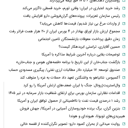
روستاییان دهک‌های ۶ تا ۱۰ حق بیمه می‌پردازند
رشد خرید اعتباری در ایران؛ وقتی تورم، خرید قسطی ناگزیر می‌کند
رئیس سازمان تعزیرات: پرونده‌های گران‌فروشی دارو افزایش یافت
از واردات مرغ بی نیاز شدیم/ قیمت‌ها کاهش می‌یابد؟
مجموع ارزش بازار اوراق بهادار در ۴ بورس ایران از ۲۰ هزار همت فراتر رفت
زمان دقیق پرداخت معوقات بازنشستگان تامین اجتماعی
حسین آقایاری، تراستی ابربدهکار کیست؟
توضیحات بقایی درباره آخرین شرایط مذاکره با آمریکا
بازگشت جناب‌خان از این تاریخ با برنامه «قصه‌های هومن و جناب‌خان»
صندوق توسعه: ۱۷ میلیارد دلار مطالبات ارزی نفتی/ پیگیری مسدودی حساب
آکسیوس: نتانیاهو به واشنگتن تعهد داد حملات به غزه را متوقف کند
وال‌استریت‌ژرونال: جنگ با ایران ضعف‌های ارتش آمریکا را رو کرد
اقدامات نظارتی سازمان بورس برای ارتقای شفافیت بازار سرمایه در تیر ۱۴۰۵
رشد ۱ درصدی قیمت نفت با نااطمینانی از حصول توافق ایران و آمریکا
بنزینِ گران، برگ برنده خودروسازان آسیایی در آمریکا/ جهش فروش
هیبریدی‌های تویوتا، هیوندای و هوندا
روایت میدانی از بحران کمبود دارو؛ تصویر نگران‌کننده از قفسه خالی