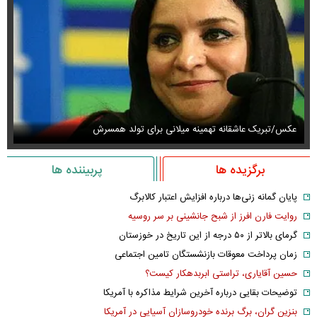
عکس/تبریک عاشقانه تهمینه میلانی برای تولد همسرش
عک
برگزیده ها
پربیننده ها
پایان گمانه زنی‌ها درباره افزایش اعتبار کالابرگ
روایت فارن افرز از شبح جانشینی بر سر روسیه
گرمای بالاتر از ۵۰ درجه از این تاریخ در خوزستان
زمان پرداخت معوقات بازنشستگان تامین اجتماعی
حسین آقایاری، تراستی ابربدهکار کیست؟
توضیحات بقایی درباره آخرین شرایط مذاکره با آمریکا
بنزینِ گران، برگ برنده خودروسازان آسیایی در آمریکا