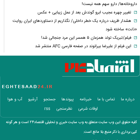
داروخانه‌ها/ دارو سهم همه نیست!
تغییر چهره عجیب ابرو گوندش بعد از عمل زیبایی + عکس
هشدار ظریف درباره یک خطر داخلی/ نگذاریم از دستاوردهای ایران روایت
«ذلت» ساخته شود
فیلم/تبریک تولد همزمان ۵ همسر این مرد جنجالی شد!
این فیلم از علیرضا بیرانوند در صفحه فارسی AFC منتشر شد
فارن پالیسی: موضوع ایران در اختیار دولت آتی اسرائیل نیست/ اپوزیسیون،
این بار نتانیاهو را از پای در می‌آورند؟
آلت‌کوین‌ها در دوئل صعود و سقوط/ سولانا سبزپوش شد، شیبا و گرام زیر
فشار فروش
فیلم/ تفحص اهالی میناب برای یافتن پیکر شهدای مدرسه شجره طیبه
عکس زیرخاکی از محبوبترین محله تهران ۵۰ سال
درباره ما
تماس با ما
خبرنامه
پیوندها
جستجو
آرشیو
آب و هوا
دلیل ۱۵ روز بی‌خبری از حمیدرضا رجب‌زاده فاش شد / مداح جوان چگونه به
اوقات شرعی
نظرسنجی
rss
قتل رسید؟
تعرفه دفاتر اسناد رسمی ۳۰ تا ۳۵ درصد گران شد
کلیه حقوق این وب سایت متعلق به وب سایت خبری و تحلیلی اقتصاد۲۴ است و هر گونه
عکس/تبریک عاشقانه تهمینه میلانی برای تولد همسرش
کپی برداری با ذکر منبع بلا مانع است.
آخرین وضعیت پرداخت معوقات بازنشستگان تأمین اجتماعی