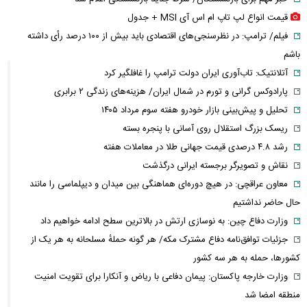
قیمت انواع لپ تاپ ام اس آی MSI + جدول
فیلم/ ترامپ: در نظرسنجی‌های اقتصادی باید بیش از ۱۰۰ درصد رأی داشته
باشم
آتلانتیک: تاب‌آوری ایران دولت ترامپ را غافلگیر کرد
پارادوکس گرانی و تورم در شمال ایران/ هزینه‌های زندگی ۲ برابری
تحلیل و پیش‌بینی بازار خودرو هفته سوم مرداد ۱۴۰۵
ریسک بزرگ استقلال روی آسانی با پنجره بسته
رشد ۴.۸ درصدی قیمت جهانی طلا در معاملات هفته
نقاش و تصویرگر برجسته ایرانی درگذشت
معاون عراقچی: در هیچ دوره‌ای هماهنگی بین میدان و دیپلماسی را مانند
حال حاضر نداشتیم
وزارت دفاع چین: به نوسازی ارتش در بالاترین سطح ادامه خواهیم داد
جزئیات توافق‌نامه دفاع مشترک مکه/ هر گونه حملهٔ مسلحانه به هر یک از
کشورها، حمله به هر سه کشور
وزارت خارجه پاکستان: پیمان دفاعی با ریاض و آنکارا برای تقویت امنیت
منطقه امضا شد