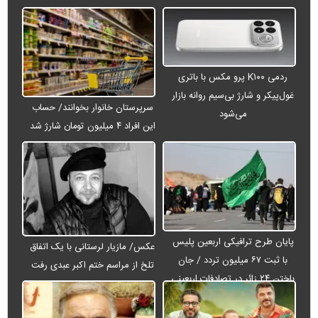
ردمی K۱۰۰ پرو مکس با باتری
غول‌پیکر و شارژ بی‌سیم روانه بازار
سرپرستان خانوار بخوانند/ حساب
می‌شود
این افراد ۴ میلیون تومان شارژ شد
پایان طرح ترافیکی اربعین پلیس
عکس/ مازیار لرستانی با یک اتفاق
با ثبت ۶۷ میلیون تردد / جان
تلخ از مراسم ختم اکبر عبدی رفت
باختن ۲۴ زائر در تصادفات اربعینی