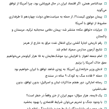
عبدالناصر همتی: اگر اقتصاد ایران در حال فروپاشی بود، چرا آمریکا از توافق
می‌گوید
پیمان مولوی کیست؟/ از حمله به سیاست‌های دولت چهاردهم تا طرفداری
مشروط از توافق با آمریکا
جزئیات «توافق مکه» منتشر شد؛ پیمان دفاعی سه‌جانبه ترکیه، عربستان و
پاکستان
رقم تاریخی اجارۀ کشتی برای انتقال نفت عراق به خارج از هرمز
نتایج آزمون مدارس سمپاد اعلام شد
امام‌ جمعه اهواز: با افزایش برد موشک‌هایمان به ۱۵ هزار کیلومتر می‌خواهیم
عمق خاک آمریکا را بزنیم
ادعای وزیر خزانه‌داری آمریکا: به زودی شاهد توافق با ایران خواهیم بود
حمله ۶ قلاده سگ به کودک ۹ ساله در سنندج
رسانه اماراتی: دور هفتم مذاکرات لبنان و اسرائیل؛ بدون توافق، بدون
عقب‌نشینی
یک لایحه، هزار سؤال؛ سهم ایران از خزر واقعاً در خطر است؟
با وجود جنگ و تحریم می‌توان شرایط اقتصادی را بهبود بخشید
خبر مهم برای بازنشستگان/ شرط جدید بازنشستگی اعلام شد