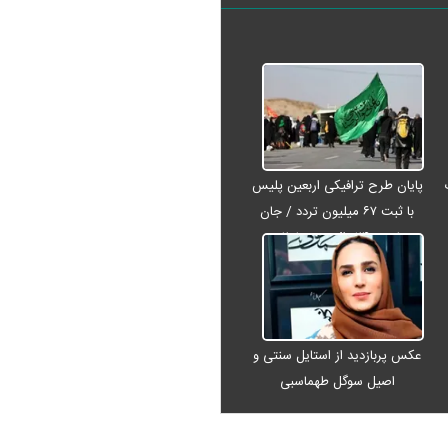
پایان طرح ترافیکی اربعین پلیس
با ثبت ۶۷ میلیون تردد / جان
باختن ۲۴ زائر در تصادفات
اربعینی
عکس پربازدید از استایل سنتی و
اصیل سوگل طهماسبی