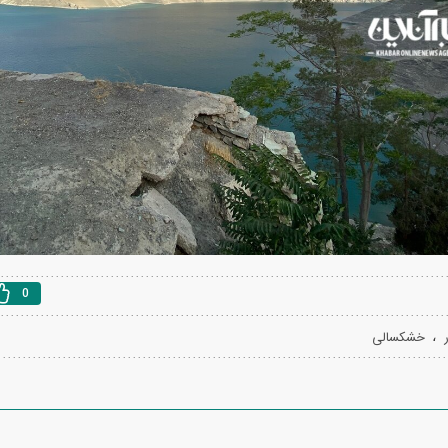
دید شد/ اولین
هجوم خودروسازان چینی به اروپا؛ آیا
واردات خودرو از منطق
 سیاسی + جدول
کارخانه‌های بحران‌زده نجات پیدا می‌کنند؟
داغی که بازار خودرو ر
0
فند؛ قدرت تهدید
رونمایی از پوکو M ۸ پاور با باتری ۸۰۰۰
،
خشکسالی
 است؟
میلی‌آمپرساعتی
رونمای