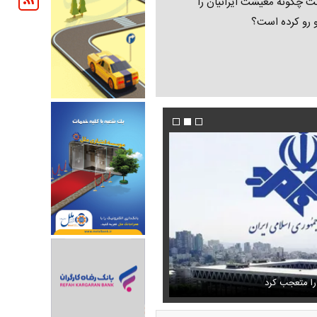
ت چگونه معیشت ایرانیان را
و رو کرده است؟
تمال اسارت مجتبی و مصطفی
فیلم/پزشکیان:از قالیباف خواهش کردیم که رئیس ت
را متعجب کرد
شود
استایل جدید صابر ابر در فضای مجازی پرباز