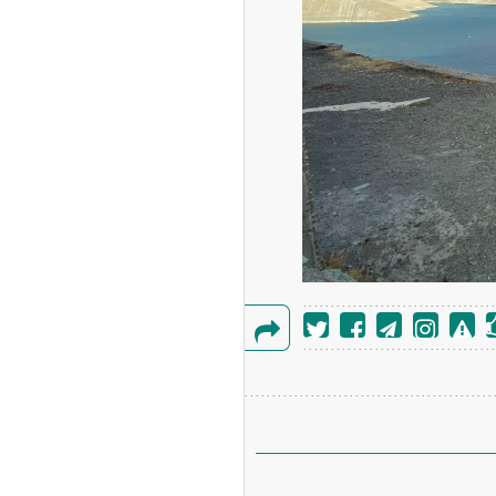
ه آزاد تهران؛ مناظره
ا تحت تأثیر قرار داد
گزارش
چین از بمب افکن H-۶N با موشک هسته‌ای
خطا
ی کرد