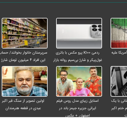
ریکا علیه
ردمی K۱۰۰ پرو مکس با باتری
سرپرستان خانوار بخوانند/ حساب
غول‌پیکر و شارژ بی‌سیم روانه بازار
این افراد ۴ میلیون تومان شارژ
می‌شود
شد
انی با یک
استایل زیبای مدل روس فیلم
اولین تصویر از سنگ قبر اکبر
م ختم اکبر
ایرانی جزیره جیمز باند در
عبدی در قطعه هنرمندان
ت
اصفهان + عکس