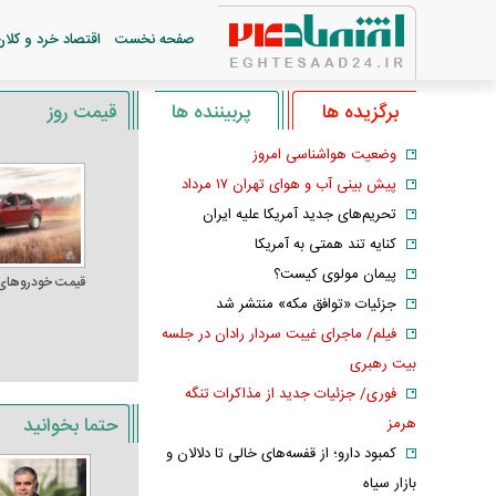
صفحه نخست
اقتصاد خرد و کلان
برگزیده ها
پربیننده ها
قیمت روز
وضعیت هواشناسی امروز
پیش بینی آب و هوای تهران ۱۷ مرداد
تحریم‌های جدید آمریکا علیه ایران
کنایه تند همتی به آمریکا
پیمان مولوی کیست؟
قیمت خودرو‌های
جزئیات «توافق مکه» منتشر شد
فیلم/ ماجرای غیبت سردار رادان در جلسه
بیت رهبری
فوری/ جزئیات جدید از مذاکرات تنگه
حتما بخوانید
هرمز
کمبود دارو؛ از قفسه‌های خالی تا دلالان و
بازار سیاه