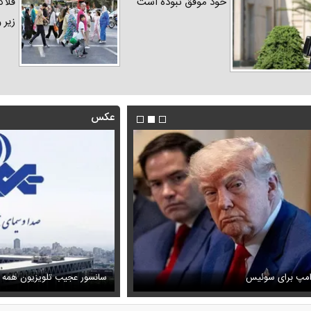
خود موفق نبوده است
فلاک
زیر 
عکس
فیلم/ توصیه رهبر شهید درباره اح
رامپ برای سوئیس
ظل‌السلطنه نوه ناصرالدین شاه در لباس دامادی
خامنه ای
سانسور عجیب تلویزیون همه 