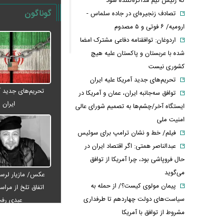
که رئیس تیم مذاکره‌کننده شود
گوناگون
تصادف زنجیره‌ای در جاده سلماس -
ارومیه/ ۶ فوتی و ۵ مصدوم
اردوغان: توافقنامه دفاعی مشترک امضا
شده با عربستان و پاکستان علیه هیچ
کشوری نیست
تحریم‌های جدید آمریکا علیه ایران
تحریم‌های جدید آم
توافق سه‌جانبه ایران، عمان و آمریکا در
ایران
ایستگاه آخر/چشم‌ها به تصمیم شورای عالی
امنیت ملی
فیلم/ خط و نشان ترامپ برای سوئیس
عبدالناصر همتی: اگر اقتصاد ایران در
حال فروپاشی بود، چرا آمریکا از توافق
می‌گوید
عکس/ مازیار لرست
پیمان مولوی کیست؟/ از حمله به
اتفاق تلخ از مراس
سیاست‌های دولت چهاردهم تا طرفداری
عبدی رف
مشروط از توافق با آمریکا