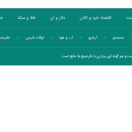
ست
اقتصاد خرد و کلان
دلار و ارز
طلا و سکه
خو
بورس
انرژی
چندرسانه ای
منهای اقتصاد
جستجو
آرشیو
آب و هوا
اوقات شرعی
نظرسن