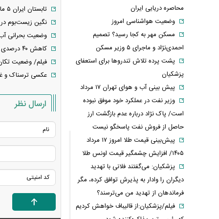
محاصره دریایی ایران
تابستان ایران ۵ ماهه شد
وضعیت هواشناسی امروز
نگین زیست‌بوم در کام خشکسالی/ چرا 
مسکن مهر به کجا رسید؟ تصمیم
وضعیت بحرانی آب 
احمدی‌نژاد و ماجرای ۵ وزیر مسکن
کاهش ۴۰ درصدی بارش‌های ایران
پشت پرده تلاش تندروها برای استعفای
فیلم/ وضعیت تکان
پزشکیان
عکسی ترسناک و غم
پیش بینی آب و هوای تهران ۱۷ مرداد
وزیر نفت در عملکرد خود موفق نبوده
ارسال نظر
است/ پاک نژاد درباره عدم بازگشت ارز
حاصل از فروش نفت پاسخگو نیست
پیش‌بینی قیمت طلا امروز ۱۷ مرداد
۱۴۰۵/ افزایش چشمگیر قیمت اونس طلا
پزشکیان: می‌گفتند فلانی با تهدید
دیگران را وادار به پذیرش توافق کرده، مگر
فرماندهان از تهدید من می‌ترسند؟
فیلم/پزشکیان:از قالیباف خواهش کردیم