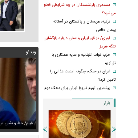
مستمری بازنشستگان در چه شرایطی قطع
می‌شود؟
ترکیه، عربستان و پاکستان در آستانه
پیمان دفاعی
فوری/ توافق ایران و عمان درباره بازگشایی
تنگه هرمز
ویدئو
حزب قوات اللبنانیه و سایه همکاری با
تل‌آویو
ایران در جنگ، چگونه امنیت غذایی را
تامین کرد؟
بیشترین تورم تاریخ ایران برای دهک دوم
بازار
زشکیان:از قالیباف خواهش کردیم که رئیس تیم مذاکره‌کننده
تایل جدید صابر ابر در فضای مجازی پربازدید شد
فیلم/ خط و نشان ت
عکس دیده‌نشده 