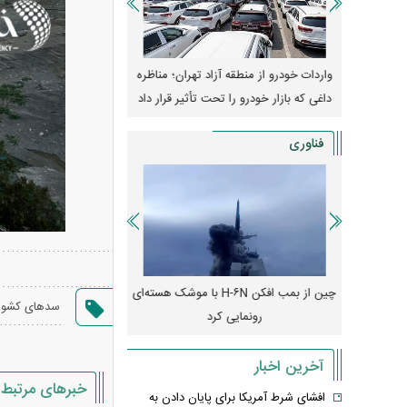
وپا؛ آیا
واردات خودرو از منطقه آزاد تهران؛ مناظره
قیمت خودرو وارد فاز ج
دا می‌کنند؟
داغی که بازار خودرو را تحت تأثیر قرار داد
واکنش بازار به تحولات
فناوری
رونمایی از پوکو M ۸ پاور با باتری ۸۰۰۰
چین از بمب افکن H-۶N با موشک هسته‌ای
پهپاد رهگیر یا موشک پدا
سدهای کشور
رونمایی کرد
کدامیک بیشتر
آخرین اخبار
خبرهای مرتبط
افشای شرط آمریکا برای پایان دادن به