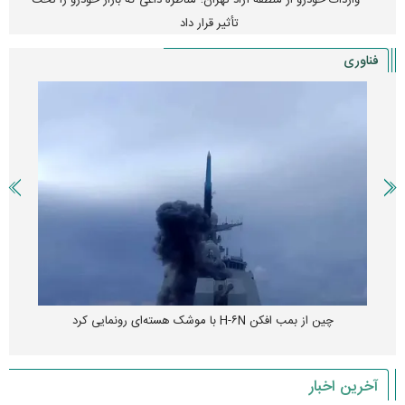
واردات خودرو از منطقه آزاد تهران؛ مناظره داغی که بازار خودرو را تحت
تأثیر قرار داد
فناوری
چین از بمب افکن H-۶N با موشک هسته‌ای رونمایی کرد
آخرین اخبار