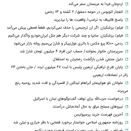
اردوغان فردا به عربستان سفر می‌کند
انفجار اتوبوس در حومه دمشق/ ۲ کشته و ۱۳ زخمی
پاسخ قالیباف به ترامپ/ واقعیت ها را بپذیرید
فیلم/ پزشکیان: اگر ارز ترجیحی را حذف نمی‌کردیم، قطعاً قحطی پیش می‌آمد
فیلم/ پزشکیان: سایپا و چند شرکت دیگر هم مثل ایران‌خودرو واگذار می‌کنیم
ردمی K۱۰۰ پرو مکس با باتری غول‌پیکر و شارژ بی‌سیم روانه بازار می‌شود
سرپرستان خانوار بخوانند/ حساب این افراد ۴ میلیون تومان شارژ شد
دلیل منتفی شدن بازگشت رضاییان به استقلال
پایان طرح ترافیکی اربعین پلیس با ثبت ۶۷ میلیون تردد / جان باختن ۲۴
زائر در تصادفات اربعینی
ملوانان ناو هواپیمابر آبراهام لینکلن از افسردگی و افت شدید روحیه رنج
می‌برند
درخواست حزب‌الله برای توقف گفت‌وگوهای لبنان با اسرائیل
نیروهای مسلح عراق به حال آماده‌باش درآمدند
آخرین فهرست خرید پرسپولیس
روزنامه جمهوری اسلامی خواستار برخورد قضایی با باقر خرازی و نیلی شد
ضرغامی: تغییر ریل عین بصیرت است، فرصت سوزی نکنیم