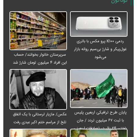
گوناگون
ردمی K۱۰۰ پرو مکس با باتری
غول‌پیکر و شارژ بی‌سیم روانه بازار
سرپرستان خانوار بخوانند/ حساب
می‌شود
این افراد ۴ میلیون تومان شارژ شد
پایان طرح ترافیکی اربعین پلیس
عکس/ مازیار لرستانی با یک اتفاق
با ثبت ۶۷ میلیون تردد / جان
تلخ از مراسم ختم اکبر عبدی رفت
باختن ۲۴ زائر در تصادفات اربعینی