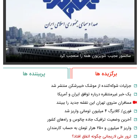
سانسور عجیب تلویزیون همه را متعجب کرد
اس
برگزیده ها
پربیننده ها
جزئیات شوکه‌کننده از موشک خیبرشکن منتشر شد
یک خبر غیرمنتظره درباره توافق ایران و آمریکا
مسافران متروی تهران این نقشه جدید را ببینند
فوری/ کالابرگ ۴ میلیون تومانی واریز شد
آخرین وضعیت ترافیک جاده چالوس و راه‌های کشور
واریز ۴ میلیون و ۲۵۰ هزار تومان به حساب کارمندان
ترور علی لاریجانی چگونه اتفاق افتاد؟