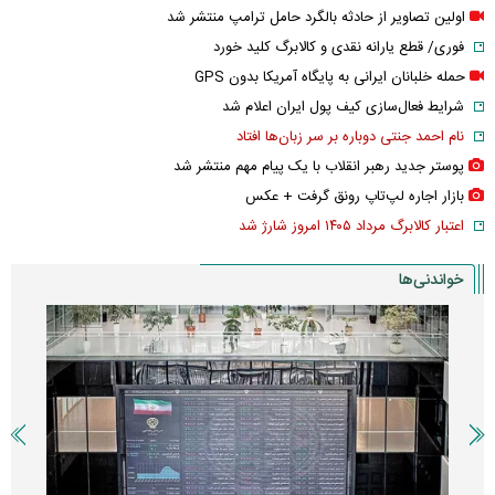
اولین تصاویر از حادثه بالگرد حامل ترامپ منتشر شد
فوری/ قطع یارانه نقدی و کالابرگ کلید خورد
حمله خلبانان ایرانی به پایگاه آمریکا بدون GPS
شرایط فعال‌سازی کیف پول ایران اعلام شد
نام احمد جنتی دوباره بر سر زبان‌ها افتاد
پوستر جدید رهبر انقلاب با یک پیام مهم منتشر شد
بازار اجاره لپ‌تاپ رونق گرفت + عکس
اعتبار کالابرگ مرداد ۱۴۰۵ امروز شارژ شد
خواندنی‌ها