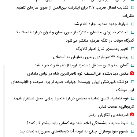
تکذیب اعمال ضریب ۲.۷ برای اینترنت بین‌الملل از سوی سازمان تنظیم
مقررات
شرایط جدید تمدید اجاره اعلام شد
الحدث: به زودی بیانیه‌ای مشترک از سوی عمان و ایران درباره «ایجاد یک
گذرگاه موقت در تنگه هرمز» منتشر می‌شود
تغییر زمانبندی‌ شارژ اعتبار کالابرگ
پیشنهاد ۱۳۲میلیاردی رامین رضاییان به استقلال
آلمان صدرنشین حداقل دستمزد اروپا از نظر قدرت خرید شد
عکس دیده‌نشده ظل‌السلطنه نوه ناصرالدین شاه در لباس دامادی
موشک خیبرشکن ایران چیست؟ جزئیات جدید از برد، سرعت و قابلیت‌های
این موشک
قوه قضاییه: ادعای نماینده مجلس درباره «نحوه ردزنی محل استقرار شهید
لاریجانی» صحت ندارد
قدرت‌نمایی تکاوران ارتش
شرط جدید بازنشستگی اعلام شد؛ چه کسانی باید بیشتر کار کنند؟
هجوم خودروسازان چینی به اروپا؛ آیا کارخانه‌های بحران‌زده نجات پیدا