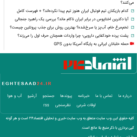
می‌کنند؟
کدام بازیکنان تیم فوتبال ایران هنوز تیم پیدا نکرده‌اند؟ + فهرست کامل
آیا دکترین اختاپوس در برابر ایران ناکام ماند؟ بررسی یک راهبرد جنجالی
تخم‌مرغ خام، آب‌پز یا سرخ‌شده؟ بهترین روش برای جذب پروتئین چیست؟
پشت پرده خودکفایی دارویی؛ چرا واردات همچنان حرف اول را می‌زند؟
حمله خلبانان ایرانی به پایگاه آمریکا بدون GPS
شرایط تغییر نام خانوادگی و شناسنامه اعلام شد+ مراحل، مدارک لازم و قوانین
جدید ثبت احوال
یک خبر غیرمنتظره درباره توافق ایران و آمریکا
مصرف لبنیات یک‌چهارم شد؛ قیمت شیر باز هم افزایش می‌یابد؟ / هشدار
درباره گرانی لبنیات
این نقشه جدید متروی تهران شما را به تمام جاهای دیدنی شهر می‌رساند +
درباره ما
تماس با ما
خبرنامه
پیوندها
جستجو
آرشیو
آب و هوا
ویدئو
اوقات شرعی
نظرسنجی
rss
قیمت انواع دستگاه ماینر + جدول
خبر مهم سردار ابن‌الرضا درباره جنگ ایران و آمریکا: به‌زودی خواهند فهمید
کلیه حقوق این وب سایت متعلق به وب سایت خبری و تحلیلی اقتصاد۲۴ است و هر گونه
معاملات ۶ ارز دیجیتال متوقف شد / چه رمزارزهایی در فهرست هستند؟
کپی برداری با ذکر منبع بلا مانع است.
زمان پرداخت معوقات فروردین و اردیبهشت بازنشستگان اعلام شد؟