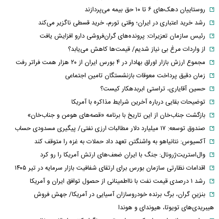
روستاییان دهک‌های ۶ تا ۱۰ حق بیمه می‌پردازند
رشد خرید اعتباری در ایران؛ وقتی تورم، خرید قسطی ناگزیر می‌کند
رئیس سازمان تعزیرات: پرونده‌های گران‌فروشی دارو افزایش یافت
از واردات مرغ بی نیاز شدیم/ قیمت‌ها کاهش می‌یابد؟
مجموع ارزش بازار اوراق بهادار در ۴ بورس ایران از ۲۰ هزار همت فراتر رفت
زمان دقیق پرداخت معوقات بازنشستگان تامین اجتماعی
حسین آقایاری، تراستی ابربدهکار کیست؟
توضیحات بقایی درباره آخرین شرایط مذاکره با آمریکا
بازگشت جناب‌خان از این تاریخ با برنامه «قصه‌های هومن و جناب‌خان»
صندوق توسعه: ۱۷ میلیارد دلار مطالبات ارزی نفتی/ پیگیری مسدودی حساب
آکسیوس: نتانیاهو به واشنگتن تعهد داد حملات به غزه را متوقف کند
وال‌استریت‌ژرونال: جنگ با ایران ضعف‌های ارتش آمریکا را رو کرد
اقدامات نظارتی سازمان بورس برای ارتقای شفافیت بازار سرمایه در تیر ۱۴۰۵
رشد ۱ درصدی قیمت نفت با نااطمینانی از حصول توافق ایران و آمریکا
بنزینِ گران، برگ برنده خودروسازان آسیایی در آمریکا/ جهش فروش
هیبریدی‌های تویوتا، هیوندای و هوندا