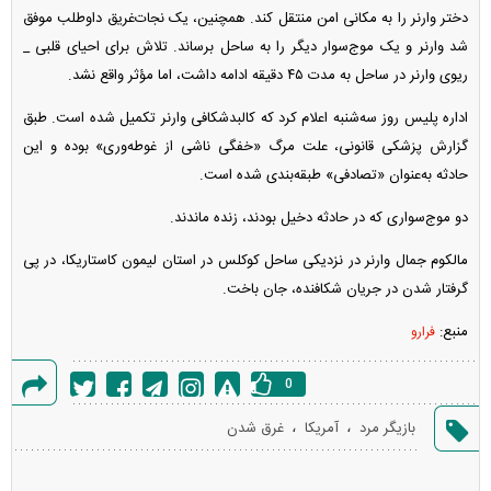
دختر وارنر را به مکانی امن منتقل کند. همچنین، یک نجات‌غریق داوطلب موفق
شد وارنر و یک موج‌سوار دیگر را به ساحل برساند. تلاش برای احیای قلبی _
ریوی وارنر در ساحل به مدت ۴۵ دقیقه ادامه داشت، اما مؤثر واقع نشد.
اداره پلیس روز سه‌شنبه اعلام کرد که کالبدشکافی وارنر تکمیل شده است. طبق
گزارش پزشکی قانونی، علت مرگ «خفگی ناشی از غوطه‌وری» بوده و این
حادثه به‌عنوان «تصادفی» طبقه‌بندی شده است.
دو موج‌سواری که در حادثه دخیل بودند، زنده ماندند.
مالکوم جمال وارنر در نزدیکی ساحل کوکلس در استان لیمون کاستاریکا، در پی
گرفتار شدن در جریان شکافنده، جان باخت.
منبع:
فرارو
0
گزارش
،
،
بازیگر مرد
آمریکا
غرق شدن
خطا