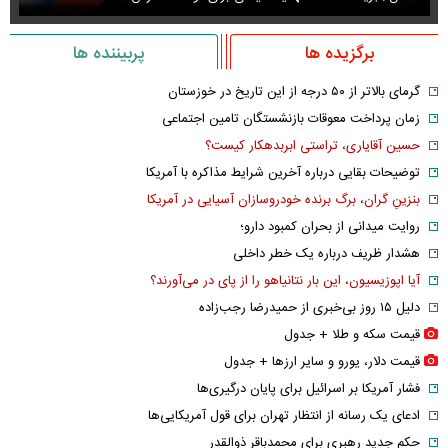
برگزیده ها
پربیننده ها
گرمای بالاتر از ۵۰ درجه از این تاریخ در خوزستان
زمان پرداخت معوقات بازنشستگان تامین اجتماعی
حسین آقایاری، تراستی ابربدهکار کیست؟
توضیحات بقایی درباره آخرین شرایط مذاکره با آمریکا
بنزینِ گران، برگ برنده خودروسازان آسیایی در آمریکا
روایت میدانی از بحران کمبود دارو؛
هشدار ظریف درباره یک خطر داخلی
آیا اپوزیسیون، این بار نتانیاهو را از پای در می‌آورند؟
دلیل ۱۵ روز بی‌خبری از حمیدرضا رجب‌زاده
قیمت سکه و طلا + جدول
قیمت دلار، یورو و سایر ارز‌ها + جدول
فشار آمریکا بر اسرائیل برای پایان درگیری‌ها
ادعای یک رسانه از انتظار تهران برای قول آمریکایی‌ها
حکم جدید رهبری برای محمدباقر ذوالقدر