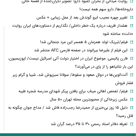
روایت میدانی از بحران کمبود دارو؛ تصویر نگران‌کننده از قفسه خالی
داروخانه‌ها/ دارو سهم همه نیست!
تغییر چهره عجیب ابرو گوندش بعد از عمل زیبایی + عکس
هشدار ظریف درباره یک خطر داخلی/ نگذاریم از دستاوردهای ایران روایت
«ذلت» ساخته شود
فیلم/تبریک تولد همزمان ۵ همسر این مرد جنجالی شد!
این فیلم از علیرضا بیرانوند در صفحه فارسی AFC منتشر شد
فارن پالیسی: موضوع ایران در اختیار دولت آتی اسرائیل نیست/ اپوزیسیون،
این بار نتانیاهو را از پای در می‌آورند؟
آلت‌کوین‌ها در دوئل صعود و سقوط/ سولانا سبزپوش شد، شیبا و گرام زیر
فشار فروش
فیلم/ تفحص اهالی میناب برای یافتن پیکر شهدای مدرسه شجره طیبه
عکس زیرخاکی از محبوبترین محله تهران ۵۰ سال
دلیل ۱۵ روز بی‌خبری از حمیدرضا رجب‌زاده فاش شد / مداح جوان چگونه به
قتل رسید؟
تعرفه دفاتر اسناد رسمی ۳۰ تا ۳۵ درصد گران شد
عکس/تبریک عاشقانه تهمینه میلانی برای تولد همسرش