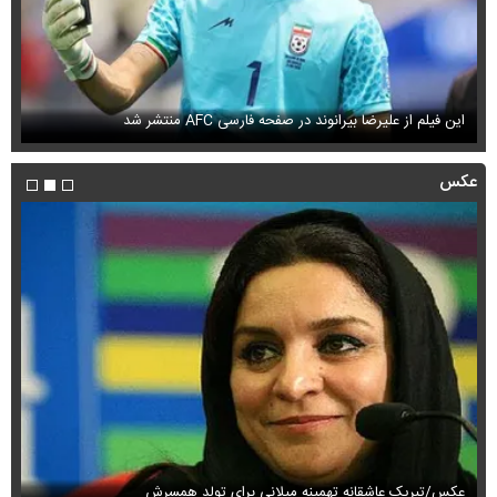
این فیلم از علیرضا بیرانوند در صفحه فارسی AFC منتشر شد
فی
عکس
عکس/تبریک عاشقانه تهمینه میلانی برای تولد همسرش
عک