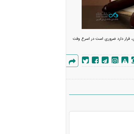
جی، قرار دارد ضروری است در اسرع وقت
ه آزاد تهران؛ مناظره
ا تحت تأثیر قرار داد
گزارش
خطا
چین از بمب افکن H-۶N با موشک هسته‌ای
ی کرد