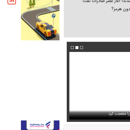
ند؛ آغاز عصر صادرات نفت
دون هرمز؟
 حذف نمی‌کردیم، قطعاً قحطی
فیلم/ توصیه رهبر شهید درباره احتمال اسارت م
را متعجب کرد
خامنه ای
استایل جدید صابر ابر در فضای مجازی پرباز