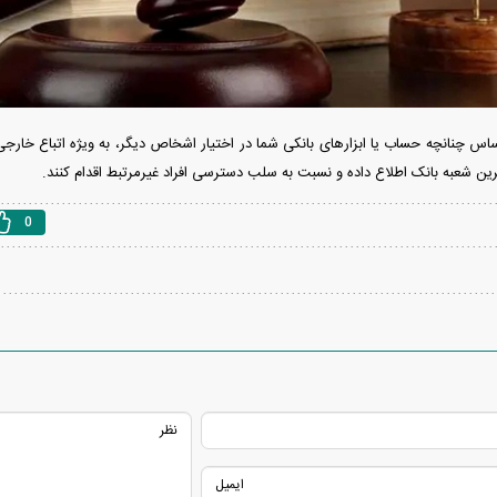
ساس چنانچه حساب یا ابزار‌های بانکی شما در اختیار اشخاص دیگر، به ویژه اتباع خار
رین شعبه بانک اطلاع داده و نسبت به سلب دسترسی افراد غیرمرتبط اقدام کنند.
دید شد/ اولین
هجوم خودروسازان چینی به اروپا؛ آیا
واردات خودرو از منطق
 سیاسی + جدول
کارخانه‌های بحران‌زده نجات پیدا می‌کنند؟
داغی که بازار خودرو ر
0
فند؛ قدرت تهدید
رونمایی از پوکو M ۸ پاور با باتری ۸۰۰۰
 است؟
میلی‌آمپرساعتی
رونمای