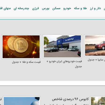
دلار و ارز
طلا و سکه
خودرو
مسکن
بورس
انرژی
چندرسانه ای
منهای اق
 سایپا + جدول
قیمت خودرو‌های ایران خودرو +
قیمت سکه و طلا + جدول
جدول
کابوس ۹۶ درصدی شاخص
تر