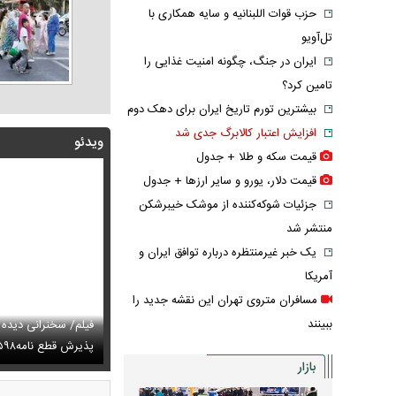
حزب قوات اللبنانیه و سایه همکاری با
تل‌آویو
ایران در جنگ، چگونه امنیت غذایی را
تامین کرد؟
بیشترین تورم تاریخ ایران برای دهک دوم
افزایش اعتبار کالابرگ جدی شد
ویدئو
قیمت سکه و طلا + جدول
قیمت دلار، یورو و سایر ارز‌ها + جدول
جزئیات شوکه‌کننده از موشک خیبرشکن
منتشر شد
یک خبر غیرمنتظره درباره توافق ایران و
آمریکا
مسافران متروی تهران این نقشه جدید را
ببینند
توصیه رهبر شهید درباره احتمال اسارت مجتبی و مصطفی
فیلم/ سخنرانی دیده
ای
تایل جدید صابر ابر در فضای مجازی پربازدید شد
پذیرش قطع نامه۵۹۸
عکس دیده‌نشده 
بازار