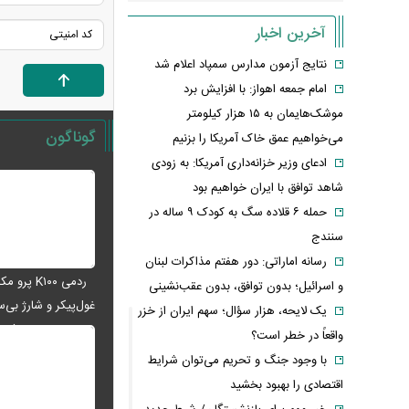
آخرین اخبار
نتایج آزمون مدارس سمپاد اعلام شد
امام‌ جمعه اهواز: با افزایش برد
موشک‌هایمان به ۱۵ هزار کیلومتر
گوناگون
می‌خواهیم عمق خاک آمریکا را بزنیم
ادعای وزیر خزانه‌داری آمریکا: به زودی
شاهد توافق با ایران خواهیم بود
حمله ۶ قلاده سگ به کودک ۹ ساله در
سنندج
رسانه اماراتی: دور هفتم مذاکرات لبنان
ردمی K۱۰۰ پ
و اسرائیل؛ بدون توافق، بدون عقب‌نشینی
غول‌پیکر و شارژ بی‌سی
یک لایحه، هزار سؤال؛ سهم ایران از خزر
می‌شود
واقعاً در خطر است؟
با وجود جنگ و تحریم می‌توان شرایط
اقتصادی را بهبود بخشید