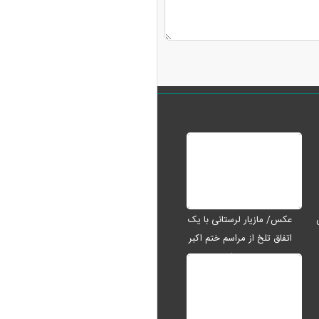
عکس/ مازیار لرستانی با یک
اتفاق تلخ از مراسم ختم اکبر
عبدی رفت