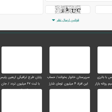
قوانین ارسال نظر
رو مکس با باتری
سرپرستان خانوار بخوانند/ حساب
پایان طرح ترافیکی اربعین پلیس
م روانه بازار
این افراد ۴ میلیون تومان شارژ
با ثبت ۶۷ میلیون تردد / جان
شد
باختن ۲۴ زائر در تصادفات
اربعینی