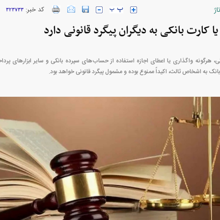
اژ
کد خبر:
۳۲۳۷۳۳
ا کارت بانکی به دیگران پیگرد قانونی دارد
نی، هرگونه واگذاری یا اعطای اجازه استفاده از حساب‌های سپرده بانکی و سایر ابزار‌های پرد
خودرو + جدول
قیمت سکه و طلا + جدول
بانک به اشخاص ثالث، اکیداً ممنوع بوده و مشمول پیگرد قانونی خواهد بود.
بازار مسکن؛ فنر
کارنامه مردود محسن پاک‌ نژاد؛ از افت شدید
 شده
درآمد ارزی تا بازی با عزل و نصب‌ها
۰۵