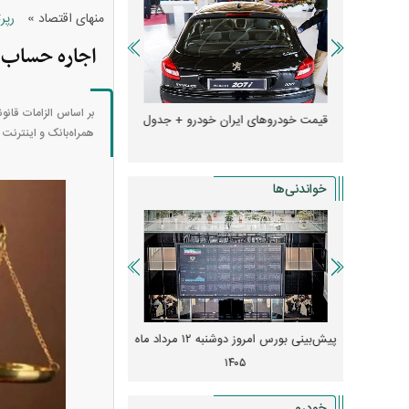
»
منهای اقتصاد
رپرت
اجاره حساب ی
بر اساس الزامات قانو
ها + جدول
قیمت خودرو‌های ایران خودرو + جدول
قیمت خودرو‌های ایران 
همراه‌بانک و اینترنت 
خواندنی‌ها
 از افت شدید
پیش‌بینی بورس امروز دوشنبه ۱۲ مرداد ماه
زنگ خطر انباشت نیاز در 
و نصب‌ها
۱۴۰۵
قیمت‌ها فشرده