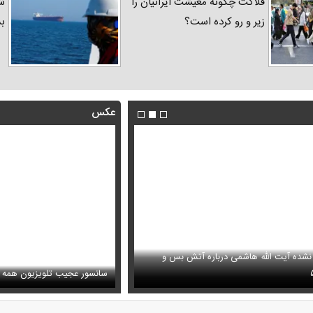
فلاکت چگونه معیشت ایرانیان را
شد
زیر و رو کرده است؟
ب
عکس
 نشده آیت الله هاشمی درباره آتش بس و
فیلم/ پزشکیان: اگر ارز ترجیحی را
ظل‌السلطنه نوه ناصرالدین شاه در لباس دامادی
پیش می‌آمد
سانسور عجیب تلویزیون همه 