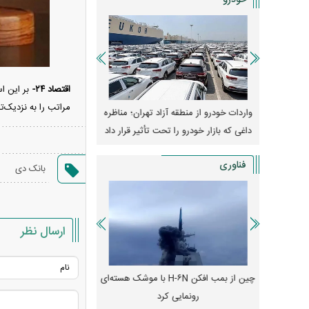
خودرو
اقتصاد ۲۴-
بر این ا
مراتب را به نزدیک‌ت
وپا؛ آیا
واردات خودرو از منطقه آزاد تهران؛ مناظره
قیمت خودرو وارد فاز ج
دا می‌کنند؟
داغی که بازار خودرو را تحت تأثیر قرار داد
واکنش بازار به تحولات
فناوری
بانک دی
ارسال نظر
رونمایی از پوکو M ۸ پاور با باتری ۸۰۰۰
چین از بمب افکن H-۶N با موشک هسته‌ای
پهپاد رهگیر یا موشک پدا
رونمایی کرد
کدامیک بیشتر