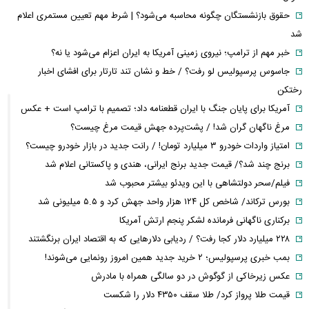
حقوق بازنشستگان چگونه محاسبه می‌شود؟ | شرط مهم تعیین مستمری اعلام
شد
خبر مهم از ترامپ؛ نیروی زمینی آمریکا به ایران اعزام می‌شود یا نه؟
جاسوس پرسپولیس لو رفت؟ / خط و نشان تند تارتار برای افشای اخبار
رختکن
آمریکا برای پایان جنگ با ایران قطعنامه داد؛ تصمیم با ترامپ است + عکس
مرغ ناگهان گران شد! / پشت‌پرده جهش قیمت مرغ چیست؟
امتیاز واردات خودرو ۳ میلیارد تومان! / رانت جدید در بازار خودرو چیست؟
برنج چند شد؟/ قیمت جدید برنج ایرانی، هندی و پاکستانی اعلام شد
فیلم/سحر دولتشاهی با این ویدئو بیشتر محبوب شد
بورس ترکاند/ شاخص کل ۱۲۴ هزار واحد جهش کرد و ۵.۵ میلیونی شد
برکناری ناگهانی فرمانده لشکر پنجم ارتش آمریکا
۲۲۸ میلیارد دلار کجا رفت؟ / ردیابی دلارهایی که به اقتصاد ایران برنگشتند
بمب خبری پرسپولیس؛ ۲ خرید جدید همین امروز رونمایی می‌شوند!
عکس زیرخاکی از گوگوش در دو سالگی همراه با مادرش
قیمت طلا پرواز کرد/ طلا سقف ۴۳۵۰ دلار را شکست