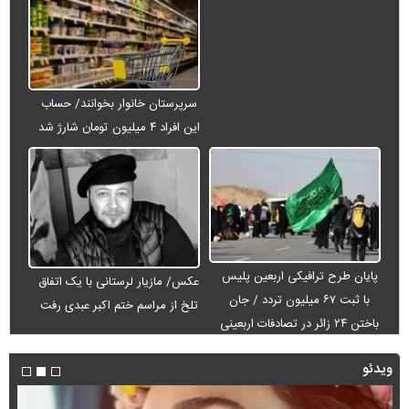
سرپرستان خانوار بخوانند/ حساب
این افراد ۴ میلیون تومان شارژ شد
پایان طرح ترافیکی اربعین پلیس
عکس/ مازیار لرستانی با یک اتفاق
با ثبت ۶۷ میلیون تردد / جان
تلخ از مراسم ختم اکبر عبدی رفت
باختن ۲۴ زائر در تصادفات اربعینی
ویدئو