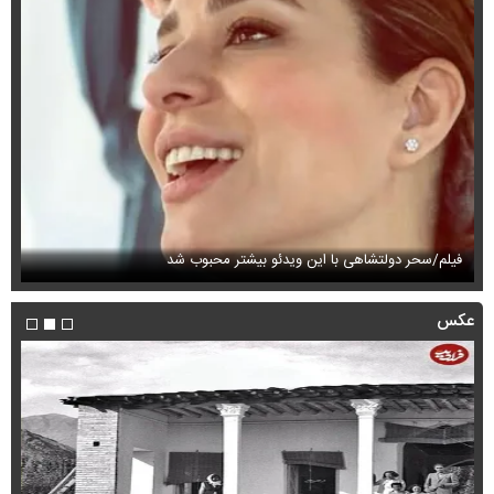
فیلم/سحر دولتشاهی با این ویدئو بیشتر محبوب شد
فی
عکس