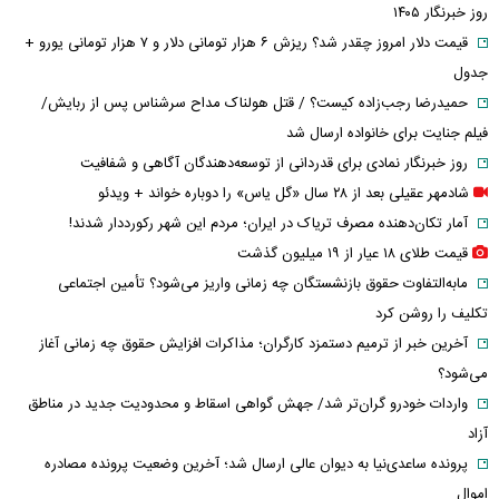
روز خبرنگار ۱۴۰۵
قیمت دلار امروز چقدر شد؟ ریزش ۶ هزار تومانی دلار و ۷ هزار تومانی یورو +
جدول
حمیدرضا رجب‌زاده کیست؟ / قتل هولناک مداح سرشناس پس از ربایش/
فیلم جنایت برای خانواده ارسال شد
روز خبرنگار نمادی برای قدردانی از توسعه‌دهندگان آگاهی و شفافیت
شادمهر عقیلی بعد از ۲۸ سال «گل یاس» را دوباره خواند + ویدئو
آمار تکان‌دهنده مصرف تریاک در ایران؛ مردم این شهر رکورددار شدند!
قیمت طلای ۱۸ عیار از ۱۹ میلیون گذشت
مابه‌التفاوت حقوق بازنشستگان چه زمانی واریز می‌شود؟ تأمین اجتماعی
تکلیف را روشن کرد
آخرین خبر از ترمیم دستمزد کارگران؛ مذاکرات افزایش حقوق چه زمانی آغاز
می‌شود؟
واردات خودرو گران‌تر شد/ جهش گواهی اسقاط و محدودیت جدید در مناطق
آزاد
پرونده ساعدی‌نیا به دیوان عالی ارسال شد؛ آخرین وضعیت پرونده مصادره
اموال