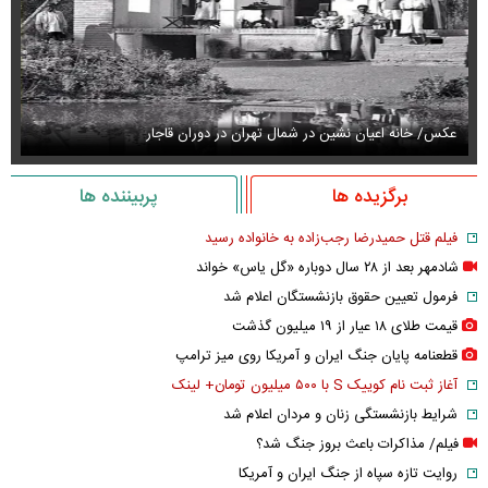
عکس/ خانه اعیان نشین در شمال تهران در دوران قاجار
قیمت
برگزیده ها
پربیننده ها
فیلم قتل حمیدرضا رجب‌زاده به خانواده رسید
شادمهر بعد از ۲۸ سال دوباره «گل یاس» خواند
فرمول تعیین حقوق بازنشستگان اعلام شد
قیمت طلای ۱۸ عیار از ۱۹ میلیون گذشت
قطعنامه پایان جنگ ایران و آمریکا روی میز ترامپ
آغاز ثبت نام کوییک S با ۵۰۰ میلیون تومان+ لینک
شرایط بازنشستگی زنان و مردان اعلام شد
فیلم/ مذاکرات باعث بروز جنگ شد؟
روایت تازه سپاه از جنگ ایران و آمریکا