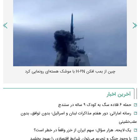
چین از بمب افکن H-۶N با موشک هسته‌ای رونمایی کرد
آخرین اخبار
حمله ۶ قلاده سگ به کودک ۹ ساله در سنندج
رسانه اماراتی: دور هفتم مذاکرات لبنان و اسرائیل؛ بدون توافق، بدون
عقب‌نشینی
یک لایحه، هزار سؤال؛ سهم ایران از خزر واقعاً در خطر است؟
با وجود جنگ و تحریم می‌توان شرایط اقتصادی را بهبود بخشید