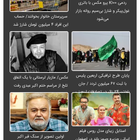
ردمی K۱۰۰ پرو مکس با باتری
غول‌پیکر و شارژ بی‌سیم روانه بازار
سرپرستان خانوار بخوانند/ حساب
می‌شود
این افراد ۴ میلیون تومان شارژ شد
پایان طرح ترافیکی اربعین پلیس
عکس/ مازیار لرستانی با یک اتفاق
با ثبت ۶۷ میلیون تردد / جان
تلخ از مراسم ختم اکبر عبدی رفت
باختن ۲۴ زائر در تصادفات اربعینی
استایل زیبای مدل روس فیلم
اولین تصویر از سنگ قبر اکبر
ایرانی جزیره جیمز باند در اصفهان