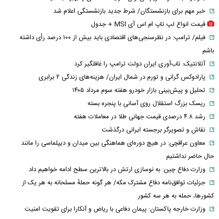
خبر مهم برای بازنشستگان/ شرط جدید بازنشستگی اعلام شد
قیمت انواع لپ تاپ ام اس آی MSI + جدول
فیلم/ ترامپ: در نظرسنجی‌های اقتصادی باید بیش از ۱۰۰ درصد رأی داشته
باشم
آتلانتیک: تاب‌آوری ایران دولت ترامپ را غافلگیر کرد
پارادوکس گرانی و تورم در شمال ایران/ هزینه‌های زندگی ۲ برابری
تحلیل و پیش‌بینی بازار خودرو هفته سوم مرداد ۱۴۰۵
ریسک بزرگ استقلال روی آسانی با پنجره بسته
رشد ۴.۸ درصدی قیمت جهانی طلا در معاملات هفته
نقاش و تصویرگر برجسته ایرانی درگذشت
معاون عراقچی: در هیچ دوره‌ای هماهنگی بین میدان و دیپلماسی را مانند
حال حاضر نداشتیم
وزارت دفاع چین: به نوسازی ارتش در بالاترین سطح ادامه خواهیم داد
جزئیات توافق‌نامه دفاع مشترک مکه/ هر گونه حملهٔ مسلحانه به هر یک از
کشورها، حمله به هر سه کشور
وزارت خارجه پاکستان: پیمان دفاعی با ریاض و آنکارا برای تقویت امنیت