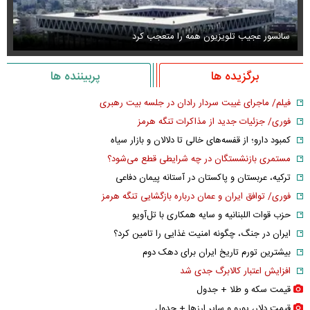
سانسور عجیب تلویزیون همه را متعجب کرد
اس
برگزیده ها
پربیننده ها
فیلم/ ماجرای غیبت سردار رادان در جلسه بیت رهبری
فوری/ جزئیات جدید از مذاکرات تنگه هرمز
کمبود دارو؛ از قفسه‌های خالی تا دلالان و بازار سیاه
مستمری بازنشستگان در چه شرایطی قطع می‌شود؟
ترکیه، عربستان و پاکستان در آستانه پیمان دفاعی
فوری/ توافق ایران و عمان درباره بازگشایی تنگه هرمز
حزب قوات اللبنانیه و سایه همکاری با تل‌آویو
ایران در جنگ، چگونه امنیت غذایی را تامین کرد؟
بیشترین تورم تاریخ ایران برای دهک دوم
افزایش اعتبار کالابرگ جدی شد
قیمت سکه و طلا + جدول
قیمت دلار، یورو و سایر ارز‌ها + جدول