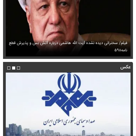
فیلم/ سخنرانی دیده نشده آیت الله هاشمی درباره آتش بس و پذیرش قطع
فی
نامه۵۹۸
می
عکس