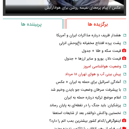
عکس / پیام پرمعنای نفیسه روشن برای هوادارانش
عک
برگزیده ها
پربیننده ها
هشدار ظریف درباره مذاکرات ایران و آمریکا
پشت پرده افتتاح مخفیانه باغ‌وحش انزلی
قیمت سکه و طلا + جدول
قیمت دلار، یورو و سایر ارز‌ها + جدول
وضعیت هواشناسی امروز
پیش بینی آب و هوای تهران ۱۸ مرداد
آمادگی اسرائیل برای حمله به ایران + عکس
با پیشرفت سرطان وضعیت جو بایدن وخیم شد
اعلام موضع ترکیه درباره حمله به ایران
پزشکیان: باید جنگ را در نقطه‌ای به پایان رساند
نخستین واکنش ذوالقدر بعد از شایعات استعفا
اینفوگرافی/کدام کشور بیشترین بمب اتم را دارد؟
این فیلم از رهبر انقلاب را تاکنون ندیده بودید