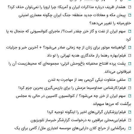
هشدار ظریف درباره مذاکرات ایران و آمریکا؛ چرا اروپا را نمی‌توان حذف کرد؟
پیمان مکه و معادلات جدید منطقه؛ جنگ ایران چگونه معماری امنیتی
خاورمیانه را تغییر می‌دهد؟
سهم ایران از نفت و گاز خزر چقدر است؟/ ماجرای کنوانسیونی که جنجال به پا
کرد
گواهینامه موتور برای زنان از چه زمانی صادر می‌شود؟ + آخرین خبر و جزئیات
فیلم/بهاره رهنما راز ماندگاری هدیه تهرانی را لو داد
پشت پرده افتتاح مخفیانه باغ‌وحش انزلی؛ مجموعه‌ای که محیط‌زیست آن را
غیرقانونی می‌داند
سلفی متفاوت نیکی کریمی بعد از مهاجرت به لندن
فیلم/کارشناس صداوسیما عزمش را برای بازپس‌گیری بحرین جزم کرد!
سهم ایران از خزر چه می‌شود؟ / کنوانسیون کاسپین در حالی به مجلس
برگشت که مرزها مبهم‌اند
فیلم/پزشکیان گرانی‌های اخیر را اینگونه توجیه کرد!
فیلم/بی‌محلی عراقچی به درخواست گزارشگر خبرساز تلویزیون
رمزگشایی از حراج کلان دارایی‌های موسسه اعتباری ملل/ گامی برای یک