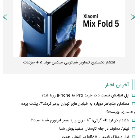
انتشار نخستین تصاویر شیائومی میکس فولد ۵ + جزئیات
آخرین اخبار
اپل افزایش قیمت داد؛ خرید iPhone ۱۸ Pro رویا شد؟
معتادان متجاهر دوباره به خیابان‌های تهران برمی‌گردند؟/ پشت پرده
رهاسازی چیست؟
هشدار درباره تله گرانی؛ آیا ایران وارد عصر ابرتورم شده است؟
فیلم/ دماوند در چله تابستان سفیدپوش شد!
قتل دردناک قهرمان MMA در اتوبان همت