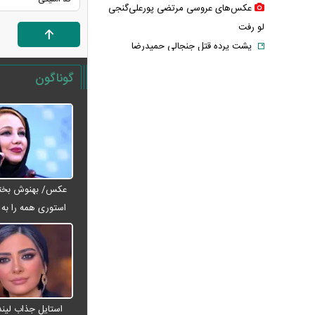
عکس‌های عروسی مرتضی پورعلی‌گنجی
لو رفت
پشت پرده قتل جنجالی حمیدرضا
رجب‌زاده؛ ماجرا چگونه سیاسی شد؟
گوناگون
قیمت پلی استیشن + جدول
قیمت ماهی امروز + جدول
چرا پول کالابرگ فروشگاه‌ها تسویه
نمی‌شود؟
کالابرگ دوباره تغییر می‌کند؟/ جزئیات
تازه درباره اعتبار یک میلیون تومانی
عکس/ بهنوش بختیا
خبر جنجالی درباره ساره نتانیاهو؛ پای
استوری همه را به ف
یک مرد ۶۰ ساله در میان است
خبر مهم از مذاکرات ایران و آمریکا؛
عراقچی پایان مذاکرات مستقیم را اعلام کرد
جواد نکونام دوباره به استقلال رسید! /
ماجرای یک تقابل جنجالی
استایل جذاب لیندا
قیمت طلا ۱۸ عیار امروز چند شد؟ / بازار