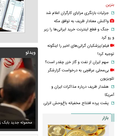
بنزین
جزئیات بازنگری مزایای کارگران اعلام شد
واکنش معنادار ظریف به توافق مکه
جنگ و قطع اینترنت خرید ایرانی‌ها را زیر
و رو کرد
فیلم/پزشکیان گرانی‌های اخیر را اینگونه
ویدئو
توجیه کرد!
سهم ایران از نفت و گاز خزر چقدر است؟
بی‌محلی عراقچی به درخواست گزارشگر
تلویزیون
هشدار ظریف درباره مذاکرات ایران و
آمریکا
پشت پرده افتتاح مخفیانه باغ‌وحش انزلی
بازار
پزشکیان: دشمنان می‌دانند چه کسانی را ترور می‌کنند
ف خبر مربوط به محسن رضایی از خروجی یک خبرگزاری
محموله جدید بابک زن
اشک و دلتنگی ن