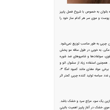
 بانوان به خصوص با شروع فصل پاییز
پوست و موی سر هر کدام ساز خود را
‌تر شد/ جهش گواهی
دید در مناطق آزاد
ین چربی به طور مناسب توزیع نمی‌شود.
 مکرر، به خوبی در طول ساقه مو پخش
 قوی، سولفات‌ها و شامپو‌های ضد شوره
مچنین استفاده زیاد از سشوار، اتو و
رنگ کردن مو، ساقه مو را خشک و شکننده می‌کند؛ اما پوست سر همچنان پرچرب باقی می‌ماند. کمبود برخی مواد مغذی مانند کمبود امگا ۳،
لی که روی غدد سباسه تولید کننده چربی کمتر اثر
ر شیائومی میکس فولد
آغازین یک سوء مزاج سرد و خشک باشد.
ی خشک در آغاز پاییز اهمیت بالینی