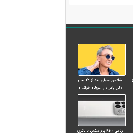
شادمهر عقیلی بعد از ۲۸ سال
«گل یاس» را دوباره خواند +
ویدئو
ردمی K۱۰۰ پرو مکس با باتری