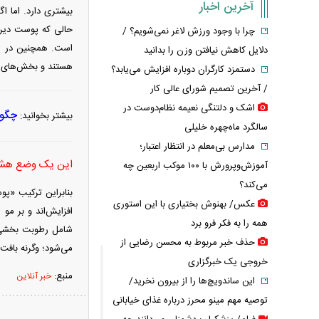
آخرین اخبار
بیشتری دارد. اما 
حالی که پوست دیرت
چرا با وجود ورزش لاغر نمی‌شویم؟ /
است. همچنین در اب
دلایل کاهش نیافتن وزن را بدانید
هستند و بخش‌های ج
دستمزد کارگران دوباره افزایش می‌یابد؟
/ آخرین تصمیم شورای عالی کار
اشک و دلتنگی نعیمه نظام‌دوست در
چگون
بیشتر بخوانید:
سالگرد ماه‌چهره خلیلی
مدارس بی‌معلم در انتظار اعتبار؛
این یک وضع هشد
آموزش‌وپرورش با ۱۰۰ موکب اربعین چه
می‌کند؟
بنابراین ترکیب «پ
عکس/ بهنوش بختیاری با این استوری
افزایش‌اند و بر مو
همه را به فکر فرو برد
شامل رطوبت بخشی، 
حذف خبر مربوط به محسن رضایی از
می‌شود؛ وگرنه بافت
خروجی یک خبرگزاری
منبع:
خبر آنلاین
این ساندویچ‌ها را از بیرون نخرید/
توصیه مهم مینو محرز درباره غذای خیابانی