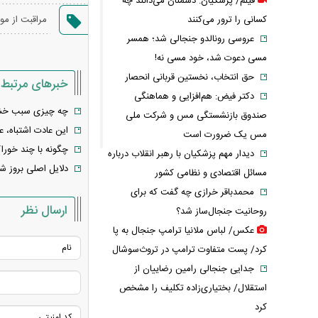
فیلم/ پزشکیان: دشمنان می‌دانند چه
مراقبت از مو
کسانی را ترور می‌کنند
عروسی رونالدو جنجالی شد؛ همسر
مسی دعوت شد، خود مسی نه!
حق انتخاب، نخستین قربانی انحصار
خبرهای مرتبط
دکتر فیض: هم‌افزایی و هماهنگی
چه چیزی سبب خش
صندوق بازنشستگی مس و شرکت ملی
این عادت اشتباه، 
مس یک ضرورت است
چگونه با چند خوراک
دیدار مهم پزشکیان با رهبر انقلاب درباره
دلایل اصلی بروز ش
مسائل اقتصادی و نظامی کشور
محمدباقر خرازی چه گفت که برای
ارسال نظر
روحانیت جنجال‌ساز شد؟
عکس/ لباس ملانیا ترامپ جنجال به پا
کرد/ پست متفاوت ترامپ در تروث‌سوشال
جدایی جنجالی رامین رضاییان از
استقلال/ بختیاری‌زاده تکلیف را مشخص
کرد