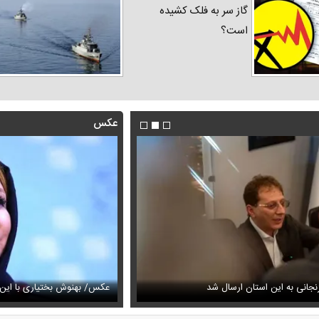
گاز سر به فلک کشیده
است؟
عکس
فیلم/روایت رامین پرچمی از کار ق
جانی به این استان ارسال شد
عیمه نظام‌دوست در سالگرد ماه‌چهره خلیلی
انجام داد
عکس/ بهنوش بختیاری با این ا