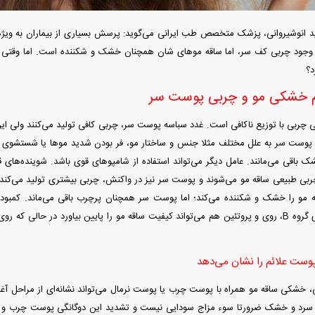
د انوشیروانی، پزشک متخصص طب ایرانی می‌گوید: پرسش بسیاری از بیماران به ویژه
 وجود چربی کف سر، اما ساقه مو‌های شان همچنان خشک و شکننده است. اما وقتی 
د؟
م خشکی مو و چربی پوست سر
ردات خودرو ۳ میلیارد تومان! / رانت
آغاز فروش فوری تویوتا RAV۴ مدل ۲۰۲۵ +
واردات خودرو گران
رو چیست؟
جزئیات
اسقاط و محدودیت ج
فی چربی با توزیع ناکافی است. غدد سباسه پوست سر، چربی کافی تولید می‌کنند ولی ا
ی پوست سر به علل مختلف مثلا جنس و ساختار مو، فر بودن شدید مو‌ها یا شستشوی
ک باقی می‌مانند. عامل دیگر می‌تواند استفاده از شامپو‌های قوی باشد. شوینده‌های
ربی طبیعی ساقه مو می‌شوند و پوست سر نیز در واکنش، چربی بیشتری تولید می‌کند. ه
بیوتین، ویتامین‌های گروه B، روی و پروتئین هم می‌تواند کیفیت ساقه مو را پایین بیاورد در حا
 پوست علائم را نشان می‌دهد
هوش مصنوعی»
اپل افزایش قیمت داد؛ خرید iPhone ۱۸ Pro
انتشار نخستین تصاوی
ا نابود کرد؟
رویا شد؟
۵ + جزئیات
ی، خشکی ساقه مو همراه با پوست چرب یا پوست نرمال می‌تواند نشانه‌ای از مراحل 
 سرد و خشک ضرورتا سوء مزاج سودایی نیست و تشدید این دوگانگی پوست چرب و مو