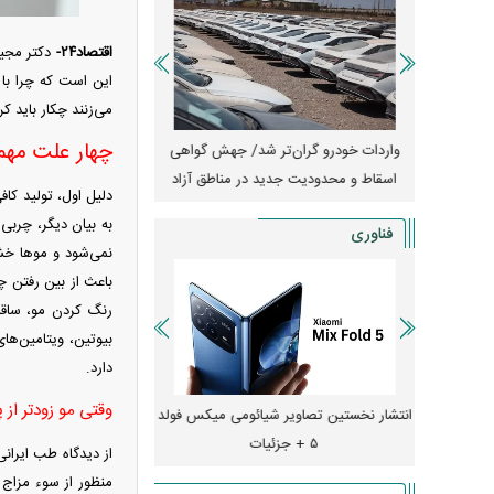
اقتصاد۲۴-
دکتر مجی
این است که چرا با
می‌زنند چکار باید کر
چهار علت مه
آغاز فروش فوری تویوتا RAV۴ مدل ۲۰۲۵ +
واردات خودرو گران‌تر شد/ جهش گواهی
امتیاز وا
اسقاط و محدودیت جدید در مناطق آزاد
جدید در بازار خود
دلیل اول، تولید کا
به بیان دیگر، چرب
فناوری
نمی‌شود و مو‌ها خش
باعث از بین رفتن چ
دارد.
وقتی مو زودتر از
ایش قیمت داد؛ خرید iPhone ۱۸ Pro
انتشار نخستین تصاویر شیائومی میکس فولد
چگونه جنگ معاملات «
۵ + جزئیات
ترامپ در خلیج فارس ر
از دیدگاه طب ایران
منظور از سوء مزاج