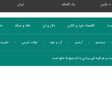
ن + عکس
یک گلخانه
ایران
ست
اقتصاد خرد و کلان
دلار و ارز
طلا و سکه
خو
بورس
انرژی
چندرسانه ای
منهای اقتصاد
جستجو
آرشیو
آب و هوا
اوقات شرعی
نظرسن