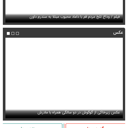
فیلم / وداع تلخ مردم قم با داماد محبوب مبتلا به سندرم داون
قو
عکس
عکس زیرخاکی از گوگوش در دو سالگی همراه با مادرش
عک