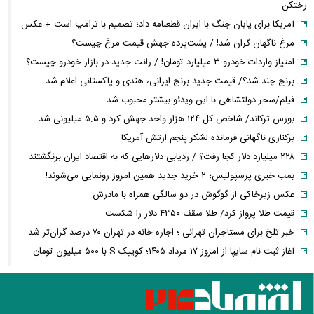
رختکن
آمریکا برای پایان جنگ با ایران قطعنامه داد؛ تصمیم با ترامپ است + عکس
مرغ ناگهان گران شد! / پشت‌پرده جهش قیمت مرغ چیست؟
امتیاز واردات خودرو ۳ میلیارد تومان! / رانت جدید در بازار خودرو چیست؟
برنج چند شد؟/ قیمت جدید برنج ایرانی، هندی و پاکستانی اعلام شد
فیلم/سحر دولتشاهی با این ویدئو بیشتر محبوب شد
بورس ترکاند/ شاخص کل ۱۲۴ هزار واحد جهش کرد و ۵.۵ میلیونی شد
برکناری ناگهانی فرمانده لشکر پنجم ارتش آمریکا
۲۲۸ میلیارد دلار کجا رفت؟ / ردیابی دلارهایی که به اقتصاد ایران برنگشتند
بمب خبری پرسپولیس؛ ۲ خرید جدید همین امروز رونمایی می‌شوند!
عکس زیرخاکی از گوگوش در دو سالگی همراه با مادرش
قیمت طلا پرواز کرد/ طلا سقف ۴۳۵۰ دلار را شکست
خبر تلخ برای مستاجران تهرانی ؛ اجاره خانه در تهران ۷۰ درصد گران‌تر شد
آغاز ثبت نام سایپا از امروز ۱۷ مرداد ۱۴۰۵؛ کوییک S با ۵۰۰ میلیون تومان
بخرید + لینک ثبت نام
بالاخره تکلیف بازنشستگی مشخص شد؛ زنان و مردان با این شرایط بازنشسته
می‌شوند