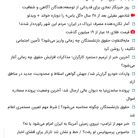
روز خبرنگار نمادی برای قدردانی از توسعه‌دهندگان آگاهی و شفافیت
شادمهر عقیلی بعد از ۲۸ سال «گل یاس» را دوباره خواند + ویدئو
آمار تکان‌دهنده مصرف تریاک در ایران؛ مردم این شهر رکورددار شدند!
قیمت طلای ۱۸ عیار از ۱۹ میلیون گذشت
مابه‌التفاوت حقوق بازنشستگان چه زمانی واریز می‌شود؟ تأمین اجتماعی
تکلیف را روشن کرد
آخرین خبر از ترمیم دستمزد کارگران؛ مذاکرات افزایش حقوق چه زمانی آغاز
می‌شود؟
واردات خودرو گران‌تر شد/ جهش گواهی اسقاط و محدودیت جدید در مناطق
آزاد
پرونده ساعدی‌نیا به دیوان عالی ارسال شد؛ آخرین وضعیت پرونده مصادره
اموال
حقوق بازنشستگان چگونه محاسبه می‌شود؟ | شرط مهم تعیین مستمری اعلام
شد
خبر مهم از ترامپ؛ نیروی زمینی آمریکا به ایران اعزام می‌شود یا نه؟
جاسوس پرسپولیس لو رفت؟ / خط و نشان تند تارتار برای افشای اخبار