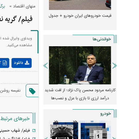
»
منهای اقتصاد
برگ
و + جدول
قیمت سکه و طلا + جدول
قیمت دلار، یورو و سایر 
فیلم/ گریه 
ویدئوی وایرال شده ا
خواندنی‌ها
مشاهده می‌کنید.
دانلود
ک
 از افت شدید
پیش‌بینی بورس امروز دوشنبه ۱۲ مرداد ماه
زنگ خطر انباشت نیاز در 
نفیسه روشن
و نصب‌ها
۱۴۰۵
قیمت‌ها فشرده
خودرو
خبرهای مرتبط
فیلم/ شهاب حسینی