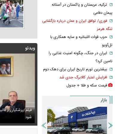
ترکیه، عربستان و پاکستان در آستانه
پیمان دفاعی
فوری/ توافق ایران و عمان درباره بازگشایی
تنگه هرمز
حزب قوات اللبنانیه و سایه همکاری با
تل‌آویو
ویدئو
ایران در جنگ، چگونه امنیت غذایی را
تامین کرد؟
بیشترین تورم تاریخ ایران برای دهک دوم
افزایش اعتبار کالابرگ جدی شد
قیمت سکه و طلا + جدول
بازار
زشکیان:از قالیباف خواهش کردیم که رئیس تیم مذاکره‌کننده
تایل جدید صابر ابر در فضای مجازی پربازدید شد
فیلم/ خط و نشان ت
عکس دیده‌نشده 