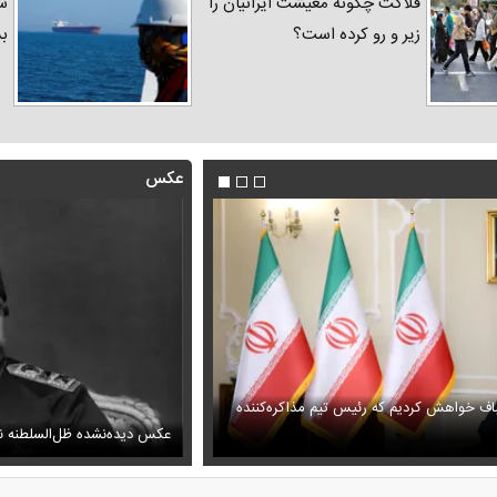
فلاکت چگونه معیشت ایرانیان را
شد
زیر و رو کرده است؟
ب
عکس
فیلم/ توصیه رهبر شهید درباره اح
رامپ برای سوئیس
ظل‌السلطنه نوه ناصرالدین شاه در لباس دامادی
خامنه ای
سانسور عجیب تلویزیون همه 