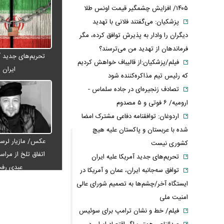
۱۴۰۵/ افزایش چشمگیر قیمت اونس طلا
پزشکیان: می‌گفتند فلانی با تهدید
دیگران را وادار به پذیرش توافق کرده، مگر
فرماندهان از تهدید من می‌ترسند؟
تحریم‌های جدید آم
فیلم/پزشکیان:از قالیباف خواهش کردیم
ایران
که رئیس تیم مذاکره‌کننده شود
تصادف زنجیره‌ای در جاده سلماس -
ارومیه/ ۶ فوتی و ۵ مصدوم
اردوغان: توافقنامه دفاعی مشترک امضا
شده با عربستان و پاکستان علیه هیچ
عکس/ مازیار لرست
کشوری نیست
اتفاق تلخ از مراس
تحریم‌های جدید آمریکا علیه ایران
عبدی رف
توافق سه‌جانبه ایران، عمان و آمریکا در
ایستگاه آخر/چشم‌ها به تصمیم شورای عالی
امنیت ملی
فیلم/ خط و نشان ترامپ برای سوئیس