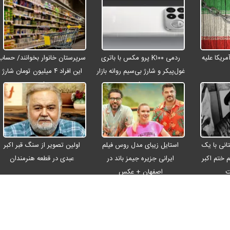
ریکا علیه
ردمی K۱۰۰ پرو مکس با باتری
سرپرستان خانوار بخوانند/ حساب
غول‌پیکر و شارژ بی‌سیم روانه بازار
این افراد ۴ میلیون تومان شارژ
می‌شود
شد
انی با یک
استایل زیبای مدل روس فیلم
اولین تصویر از سنگ قبر اکبر
م ختم اکبر
ایرانی جزیره جیمز باند در
عبدی در قطعه هنرمندان
ت
اصفهان + عکس