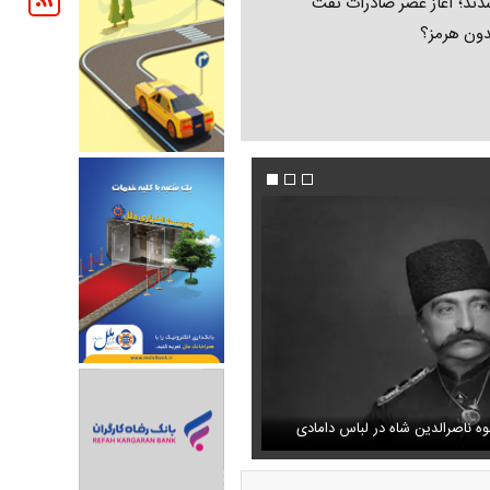
ند؛ آغاز عصر صادرات نفت
دون هرمز؟
تمال اسارت مجتبی و مصطفی
فیلم/پزشکیان:از قالیباف خواهش کردیم که رئیس ت
را متعجب کرد
شود
استایل جدید صابر ابر در فضای مجازی پرباز