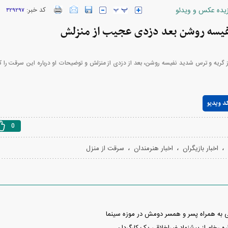
زیده عکس و ویدئو
کد خبر:
۳۲۹۲۹۷
ارز‌ها + جدول
قیمت خودرو‌های ایران خودرو + جدول
قیمت خودرو‌های ای
نفیسه روشن بعد دزدی عجیب از منزلش
ز گریه و ترس شدید نفیسه روشن، بعد از دزدی از منزلش و توضیحات او درباره این سرقت را
Play
د ویدیو
Video
0
،
،
،
بازار مسکن؛ فنر
کارنامه مردود محسن پاک‌ نژاد؛ از افت شدید
اخبار بازیگران
اخبار هنرمندان
سرقت از منزل
 شده
درآمد ارزی تا بازی با عزل و نصب‌ها
۰۵
 به همراه پسر و همسر دومش در موزه سینما