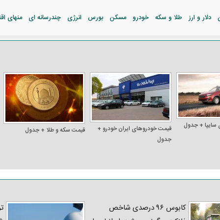
دلار و ارز
طلا و سکه
خودرو
مسکن
بورس
انرژی
چندرسانه ای
منهای اق
 سایپا + جدول
قیمت خودرو‌های ایران خودرو +
قیمت سکه و طلا + جدول
جدول
کابوس ۹۶ درصدی شاخص
تر