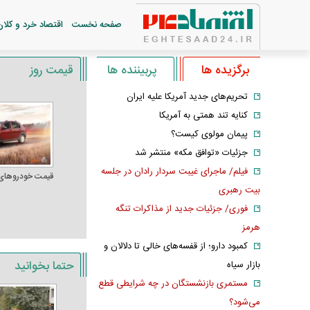
صفحه نخست
اقتصاد خرد و کلان
برگزیده ها
پربیننده ها
قیمت روز
تحریم‌های جدید آمریکا علیه ایران
کنایه تند همتی به آمریکا
پیمان مولوی کیست؟
جزئیات «توافق مکه» منتشر شد
فیلم/ ماجرای غیبت سردار رادان در جلسه
قیمت خودرو‌های
بیت رهبری
فوری/ جزئیات جدید از مذاکرات تنگه
هرمز
کمبود دارو؛ از قفسه‌های خالی تا دلالان و
حتما بخوانید
بازار سیاه
مستمری بازنشستگان در چه شرایطی قطع
می‌شود؟