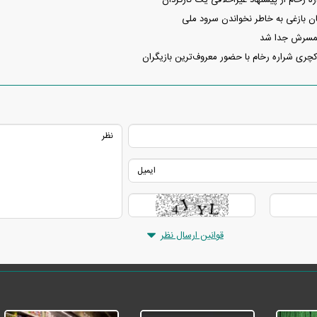
ه رخام از پیشنهاد غیراخلاقی یک کارگردان
ان بازغی به خاطر نخواندن سرود ملی
همسرش جدا شد
کچری شراره رخام با حضور معروف‌ترین بازیگران
دید شد/ اولین
هجوم خودروسازان چینی به اروپا؛ آیا
واردات خودرو از منطق
 سیاسی + جدول
کارخانه‌های بحران‌زده نجات پیدا می‌کنند؟
داغی که بازار خودرو ر
فند؛ قدرت تهدید
رونمایی از پوکو M ۸ پاور با باتری ۸۰۰۰
قوانین ارسال نظر
 است؟
میلی‌آمپرساعتی
رونمای