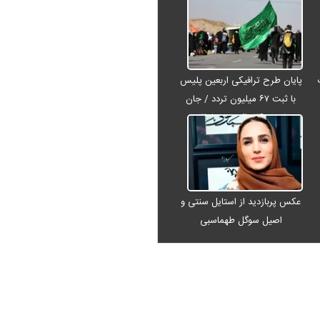
پایان طرح ترافیکی اربعین پلیس
با ثبت ۶۷ میلیون تردد / جان
باختن ۲۴ زائر در تصادفات
اربعینی
عکس پربازدید از استایل سنتی و
اصیل سوگل طهماسبی