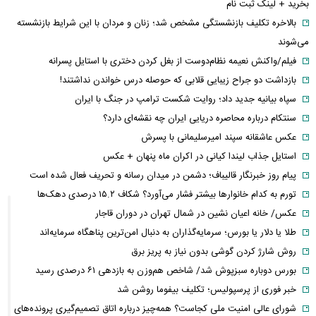
بخرید + لینک ثبت نام
بالاخره تکلیف بازنشستگی مشخص شد؛ زنان و مردان با این شرایط بازنشسته
می‌شوند
فیلم/واکنش نعیمه نظام‌دوست از بغل کردن دختری با استایل پسرانه
بازداشت دو جراح زیبایی قلابی که حوصله درس خواندن نداشتند!
سپاه بیانیه جدید داد؛ روایت شکست ترامپ در جنگ با ایران
سنتکام درباره محاصره دریایی ایران چه نقشه‌ای دارد؟
عکس عاشقانه سپند امیرسلیمانی با پسرش
استایل جذاب لیندا کیانی در اکران ماه پنهان + عکس
پیام روز خبرنگار قالیباف؛ دشمن در میدان رسانه و تحریف فعال شده است
تورم به کدام خانوارها بیشتر فشار می‌آورد؟ شکاف ۱۵.۲ درصدی دهک‌ها
عکس/ خانه اعیان نشین در شمال تهران در دوران قاجار
طلا یا دلار یا بورس؛ سرمایه‌گذاران به دنبال امن‌ترین پناهگاه سرمایه‌اند
روش شارژ کردن گوشی بدون نیاز به پریز برق
بورس دوباره سبزپوش شد/ شاخص هم‌وزن به بازدهی ۶۱ درصدی رسید
خبر فوری از پرسپولیس؛ تکلیف بیفوما روشن شد
شورای عالی امنیت ملی کجاست؟ همه‌چیز درباره اتاق تصمیم‌گیری پرونده‌های