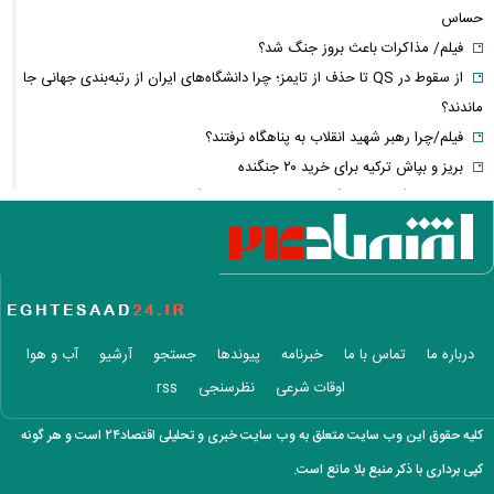
حساس
فیلم/ مذاکرات باعث بروز جنگ شد؟
از سقوط در QS تا حذف از تایمز؛ چرا دانشگاه‌های ایران از رتبه‌بندی جهانی جا
ماندند؟
فیلم/چرا رهبر شهید انقلاب به پناهگاه نرفتند؟
بریز و بپاش ترکیه برای خرید ۲۰ جنگنده
هشدار بزرگ درباره تنگه هرمز؛ بحران انرژی چگونه به بحران ارزی جهان
تبدیل می‌شود؟
از تیتر روزنامه تا ترند شبکه‌های اجتماعی؛ چه بر سر رسانه‌های رسمی آمد؟
بازار لپ‌ تاپ‌ های اقتصادی در مرداد ۱۴۰۵/ بررسی قیمت‌ها از ۱۲۰ تا ۲۰۰
میلیون تومان و گزینه‌های مقرون‌ به‌ صرفه
قیمت خودرو‌های سایپا + جدول
درباره ما
تماس با ما
خبرنامه
پیوندها
جستجو
آرشیو
آب و هوا
قیمت خودرو‌های ایران خودرو + جدول
اوقات شرعی
نظرسنجی
rss
قیمت سکه پارسیان + جدول
قیمت سکه و طلا + جدول
کلیه حقوق این وب سایت متعلق به وب سایت خبری و تحلیلی اقتصاد۲۴ است و هر گونه
قیمت بیت کوین و رمزارز‌ها + جدول
کپی برداری با ذکر منبع بلا مانع است.