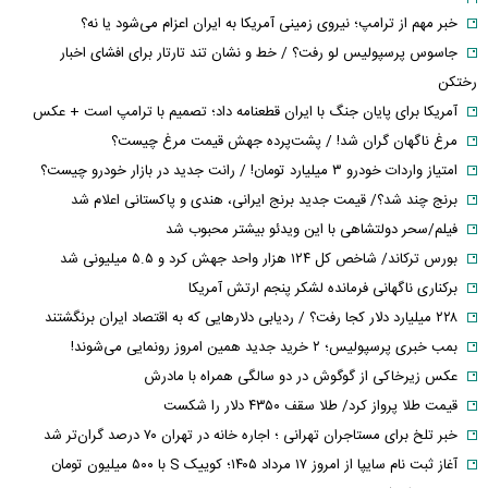
خبر مهم از ترامپ؛ نیروی زمینی آمریکا به ایران اعزام می‌شود یا نه؟
جاسوس پرسپولیس لو رفت؟ / خط و نشان تند تارتار برای افشای اخبار
رختکن
آمریکا برای پایان جنگ با ایران قطعنامه داد؛ تصمیم با ترامپ است + عکس
مرغ ناگهان گران شد! / پشت‌پرده جهش قیمت مرغ چیست؟
امتیاز واردات خودرو ۳ میلیارد تومان! / رانت جدید در بازار خودرو چیست؟
برنج چند شد؟/ قیمت جدید برنج ایرانی، هندی و پاکستانی اعلام شد
فیلم/سحر دولتشاهی با این ویدئو بیشتر محبوب شد
بورس ترکاند/ شاخص کل ۱۲۴ هزار واحد جهش کرد و ۵.۵ میلیونی شد
برکناری ناگهانی فرمانده لشکر پنجم ارتش آمریکا
۲۲۸ میلیارد دلار کجا رفت؟ / ردیابی دلارهایی که به اقتصاد ایران برنگشتند
بمب خبری پرسپولیس؛ ۲ خرید جدید همین امروز رونمایی می‌شوند!
عکس زیرخاکی از گوگوش در دو سالگی همراه با مادرش
قیمت طلا پرواز کرد/ طلا سقف ۴۳۵۰ دلار را شکست
خبر تلخ برای مستاجران تهرانی ؛ اجاره خانه در تهران ۷۰ درصد گران‌تر شد
آغاز ثبت نام سایپا از امروز ۱۷ مرداد ۱۴۰۵؛ کوییک S با ۵۰۰ میلیون تومان