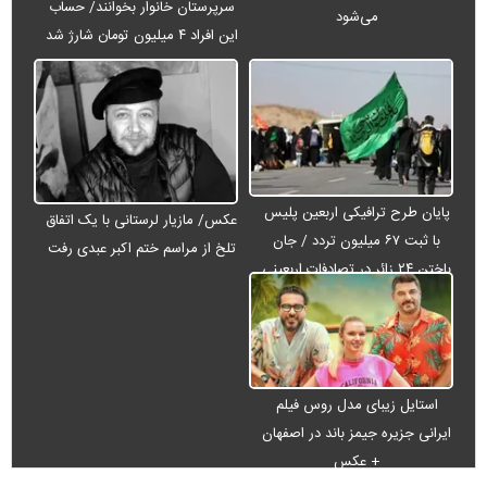
سرپرستان خانوار بخوانند/ حساب
می‌شود
این افراد ۴ میلیون تومان شارژ شد
پایان طرح ترافیکی اربعین پلیس
عکس/ مازیار لرستانی با یک اتفاق
با ثبت ۶۷ میلیون تردد / جان
تلخ از مراسم ختم اکبر عبدی رفت
باختن ۲۴ زائر در تصادفات اربعینی
استایل زیبای مدل روس فیلم
ایرانی جزیره جیمز باند در اصفهان
+ عکس