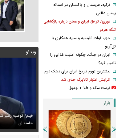
ترکیه، عربستان و پاکستان در آستانه
پیمان دفاعی
فوری/ توافق ایران و عمان درباره بازگشایی
تنگه هرمز
حزب قوات اللبنانیه و سایه همکاری با
تل‌آویو
ویدئو
ایران در جنگ، چگونه امنیت غذایی را
تامین کرد؟
بیشترین تورم تاریخ ایران برای دهک دوم
افزایش اعتبار کالابرگ جدی شد
قیمت سکه و طلا + جدول
بازار
فیلم/ توصیه رهبر ش
خط و نشان ترامپ برای سوئیس
س دیده‌نشده ظل‌السلطنه نوه ناصرالدین شاه در لباس دامادی
خامنه ای
سانسور عجیب تل