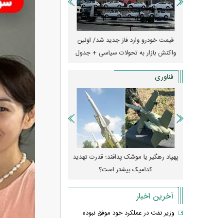
ران؛ مناظره
قیمت خودرو وارد فاز جدید شد/ اولین
هجوم خودروسازان چینی 
یر قرار داد
واکنش بازار به تحولات سیاسی + جدول
کارخانه‌های بحران‌زده نجا
فناوری
فکن H-۶N با موشک هسته‌ای
پهپاد رهگیر یا موشک پدافند؛ قدرت تهدید
کدامیک بیشتر است؟
میلی‌آمپرسا
آخرین اخبار
وزیر نفت در عملکرد خود موفق نبوده