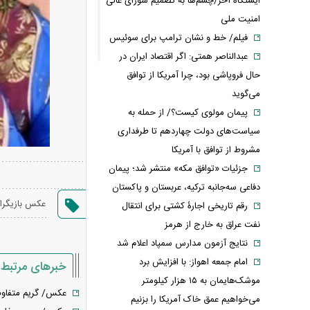
ایستگاه آخر/چشم‌ها به تصمیم شورای عالی
امنیت ملی
فیلم/ خط و نشان ترامپ برای سوئیس
عبدالناصر همتی: اگر اقتصاد ایران در
حال فروپاشی بود، چرا آمریکا از توافق
می‌گوید
پیمان مولوی کیست؟/ از حمله به
سیاست‌های دولت چهاردهم تا طرفداری
مشروط از توافق با آمریکا
جزئیات «توافق مکه» منتشر شد؛ پیمان
دفاعی سه‌جانبه ترکیه، عربستان و پاکستان
عکس بازیگرا
رقم تاریخی اجارۀ کشتی برای انتقال
نفت عراق به خارج از هرمز
نتایج آزمون مدارس سمپاد اعلام شد
امام‌ جمعه اهواز: با افزایش برد
خبرهای مرتبط
موشک‌هایمان به ۱۵ هزار کیلومتر
عکس/ گریم متفاوت 
می‌خواهیم عمق خاک آمریکا را بزنیم