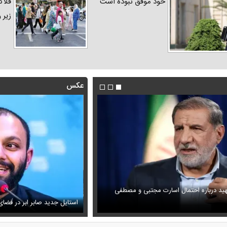
خود موفق نبوده است
فلاک
زیر 
عکس
هید درباره احتمال اسارت مجتبی و مصطفی
فیلم/پزشکیان:از قالیباف خواهش کر
ویزیون همه را متعجب کرد
شود
استایل جدید صابر ابر در فضا