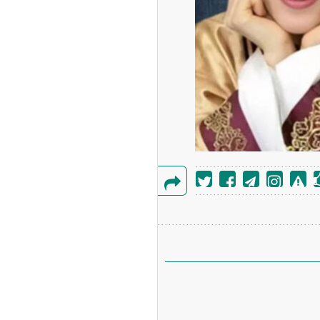
گزارش
خطا