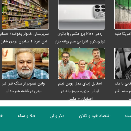
ریکا علیه
ردمی K۱۰۰ پرو مکس با باتری
سرپرستان خانوار بخوانند/ حساب
غول‌پیکر و شارژ بی‌سیم روانه بازار
این افراد ۴ میلیون تومان شارژ
می‌شود
شد
انی با یک
استایل زیبای مدل روس فیلم
اولین تصویر از سنگ قبر اکبر
م ختم اکبر
ایرانی جزیره جیمز باند در
عبدی در قطعه هنرمندان
ت
اصفهان + عکس
ست
اقتصاد خرد و کلان
دلار و ارز
طلا و سکه
خو