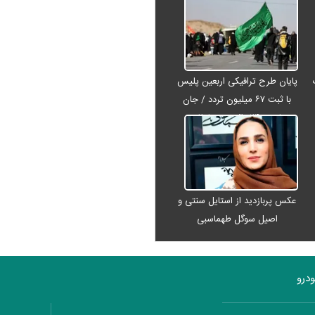
پایان طرح ترافیکی اربعین پلیس
با ثبت ۶۷ میلیون تردد / جان
باختن ۲۴ زائر در تصادفات
اربعینی
عکس پربازدید از استایل سنتی و
اصیل سوگل طهماسبی
درو