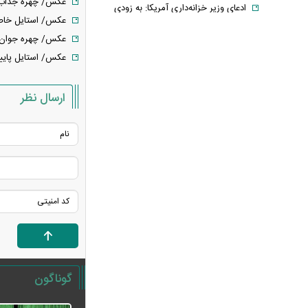
عکس/ چهره جذاب مرجان
ادعای وزیر خزانه‌داری آمریکا: به زودی
عکس/ استایل خاص فردین ۵۴ سال پیش در حال 
شاهد توافق با ایران خواهیم بود
عکس/ چهره جوان مهران مدی
حمله ۶ قلاده سگ به کودک ۹ ساله در
عکس/ استایل پاییز
سنندج
رسانه اماراتی: دور هفتم مذاکرات لبنان
ارسال نظر
و اسرائیل؛ بدون توافق، بدون عقب‌نشینی
یک لایحه، هزار سؤال؛ سهم ایران از خزر
واقعاً در خطر است؟
با وجود جنگ و تحریم می‌توان شرایط
اقتصادی را بهبود بخشید
خبر مهم برای بازنشستگان/ شرط جدید
بازنشستگی اعلام شد
قیمت انواع لپ تاپ ام اس آی MSI +
جدول
فیلم/ ترامپ: در نظرسنجی‌های اقتصادی
گوناگون
باید بیش از ۱۰۰ درصد رأی داشته باشم
آتلانتیک: تاب‌آوری ایران دولت ترامپ