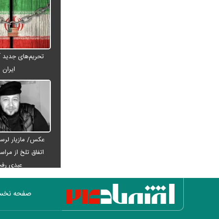
را غافلگیر کرد
پارادوکس گرانی و تورم در شمال ایران/
هزینه‌های زندگی ۲ برابری
تحلیل و پیش‌بینی بازار خودرو هفته
تحریم‌های جدید آم
سوم مرداد ۱۴۰۵
ایران
ریسک بزرگ استقلال روی آسانی با
پنجره بسته
رشد ۴.۸ درصدی قیمت جهانی طلا در
معاملات هفته
نقاش و تصویرگر برجسته ایرانی
عکس/ مازیار لرست
درگذشت
اتفاق تلخ از مراس
معاون عراقچی: در هیچ دوره‌ای
عبدی رف
هماهنگی بین میدان و دیپلماسی را مانند
حال حاضر نداشتیم
صفحه نخ
وزارت دفاع چین: به نوسازی ارتش در
بالاترین سطح ادامه خواهیم داد