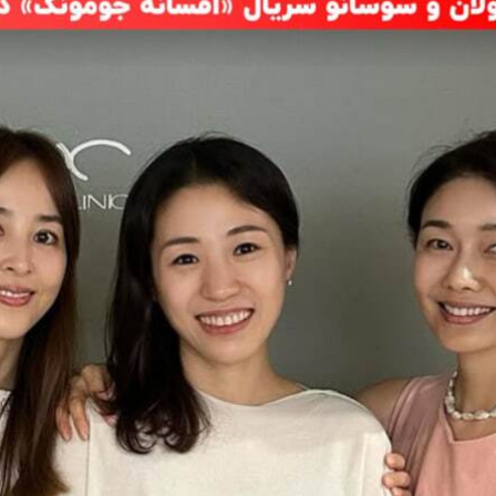
به اروپا؛ آیا
واردات خودرو از منطقه آزاد تهران؛ مناظره
ت پیدا می‌کنند؟
داغی که بازار خودرو را تحت تأثیر قرار داد
رونمایی از پوکو M ۸ پاور با باتری ۸۰۰۰
چین از بمب افکن H-۶N با موشک هسته‌ای
عتی
رونمایی کرد