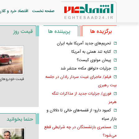
صفحه نخست
اقتصاد خرد و کلان
برگزیده ها
پربیننده ها
قیمت روز
تحریم‌های جدید آمریکا علیه ایران
کنایه تند همتی به آمریکا
پیمان مولوی کیست؟
جزئیات «توافق مکه» منتشر شد
فیلم/ ماجرای غیبت سردار رادان در جلسه
قیمت خودرو‌های
بیت رهبری
فوری/ جزئیات جدید از مذاکرات تنگه
هرمز
کمبود دارو؛ از قفسه‌های خالی تا دلالان و
حتما بخوانید
بازار سیاه
مستمری بازنشستگان در چه شرایطی قطع
می‌شود؟