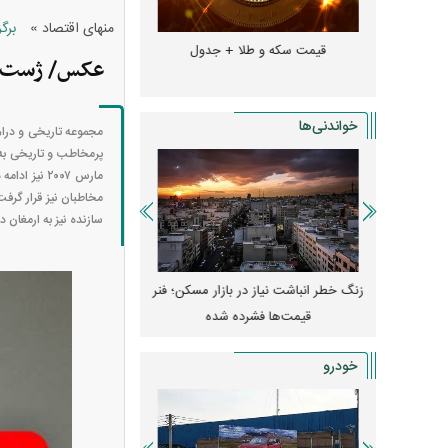
»
منهای اقتصاد
برگ
و + جدول
قیمت سکه و طلا + جدول
قیمت دلار، یورو و سایر 
عکس/ ژست صم
خواندنی‌ها
سازنده نیز به ارمغان 
پیش‌بینی بورس امروز دوشنبه ۱۲ مرداد ماه
زنگ خطر انباشت نیاز در بازار مسکن؛ فنر
کارنامه مردود محسن پاک‌ ن
قیمت‌ها فشرده شده
درآمد ارزی تا بازی با 
خودرو