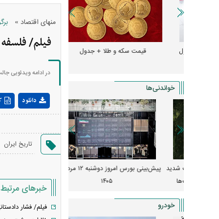
»
منهای اقتصاد
برگ
فیلم/ فلسفه 
و + جدول
قیمت سکه و طلا + جدول
قیمت دلار، یورو و سایر 
در ادامه ویدئویی جالب
خواندنی‌ها
دانلود
ک
،
تاریخ ایران
 از افت شدید
پیش‌بینی بورس امروز دوشنبه ۱۲ مرداد ماه
زنگ خطر انباشت نیاز در 
و نصب‌ها
۱۴۰۵
قیمت‌ها فشرده
خبرهای مرتبط
خودرو
فیلم/ فشار دادستا