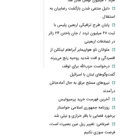
افراد ۴ میلیون تومان شارژ شد
دلیل منتفی شدن بازگشت رضاییان به
استقلال
پایان طرح ترافیکی اربعین پلیس با
ثبت ۶۷ میلیون تردد / جان باختن ۲۴ زائر
در تصادفات اربعینی
ملوانان ناو هواپیمابر آبراهام لینکلن از
افسردگی و افت شدید روحیه رنج می‌برند
درخواست حزب‌الله برای توقف
گفت‌وگوهای لبنان با اسرائیل
نیروهای مسلح عراق به حال آماده‌باش
درآمدند
آخرین فهرست خرید پرسپولیس
روزنامه جمهوری اسلامی خواستار
برخورد قضایی با باقر خرازی و نیلی شد
ضرغامی: تغییر ریل عین بصیرت است،
فرصت سوزی نکنیم