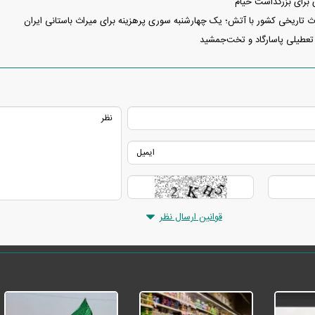
 تاریخی کشور با آتش؛ یک چهارشنبه سوری پرهزینه برای میراث باستانی ایران
تعطیلی پاسارگاد و تخت‌جمشید
دید شد/ اولین
هجوم خودروسازان چینی به اروپا؛ آیا
واردات خودرو از منطق
 سیاسی + جدول
کارخانه‌های بحران‌زده نجات پیدا می‌کنند؟
داغی که بازار خودرو ر
قوانین ارسال نظر
فند؛ قدرت تهدید
رونمایی از پوکو M ۸ پاور با باتری ۸۰۰۰
 است؟
میلی‌آمپرساعتی
رونمای