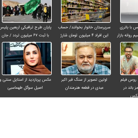
رو مکس با باتری
سرپرستان خانوار بخوانند/ حساب
پایان طرح ترافیکی اربعین پلیس
م روانه بازار
این افراد ۴ میلیون تومان شارژ
با ثبت ۶۷ میلیون تردد / جان
شد
باختن ۲۴ زائر در تصادفات
اربعینی
 روس فیلم
اولین تصویر از سنگ قبر اکبر
عکس پربازدید از استایل سنتی و
ز باند در
عبدی در قطعه هنرمندان
اصیل سوگل طهماسبی
عکس