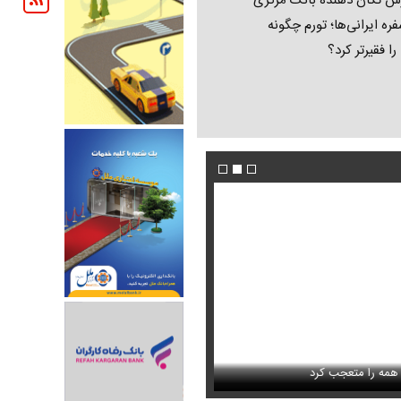
ش تکان‌ دهنده بانک مرکزی
فره ایرانی‌ها؛ تورم چگونه
 را فقیرتر کرد؟
فیلم/ پزشکیان: اگر ارز ترجیحی را حذف نمی‌کردی
دون GPS
را متعجب کرد
پیش می‌آمد
استایل جدید صابر ابر در فضای مجازی پرباز