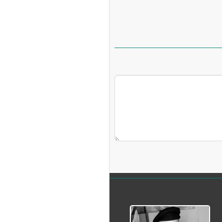
ه آزاد تهران؛ مناظره
ا تحت تأثیر قرار داد
چین از بمب افکن H-۶N با موشک هسته‌ای
ی کرد