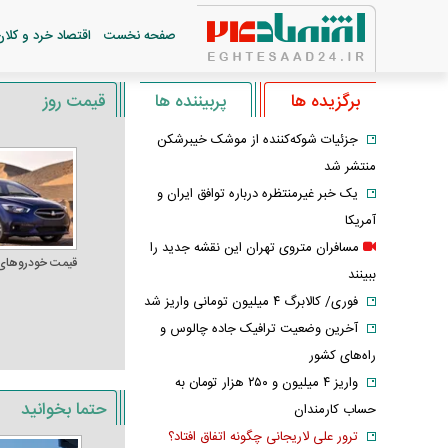
صفحه نخست
اقتصاد خرد و کلان
برگزیده ها
پربیننده ها
قیمت روز
جزئیات شوکه‌کننده از موشک خیبرشکن
منتشر شد
یک خبر غیرمنتظره درباره توافق ایران و
آمریکا
مسافران متروی تهران این نقشه جدید را
قیمت خودرو‌های
ببینند
فوری/ کالابرگ ۴ میلیون تومانی واریز شد
آخرین وضعیت ترافیک جاده چالوس و
راه‌های کشور
واریز ۴ میلیون و ۲۵۰ هزار تومان به
حتما بخوانید
حساب کارمندان
ترور علی لاریجانی چگونه اتفاق افتاد؟