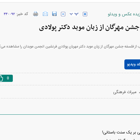
زیده عکس و ویدئو
کد خبر:
۳۳۰۰۹۲
جشن مهرگان از زبان موبد دکتر پولادی
ارز‌ها + جدول
قیمت خودرو‌های ایران خودرو + جدول
قیمت خودرو‌های ای
 از فلسفه جشن مهرگان از زبان موبد دکتر مهربان پولادی فرنشین انجمن موبدان را مشاهده می‌ک
Play
د ویدیو
Video
0
میراث فرهنگی
بازار مسکن؛ فنر
کارنامه مردود محسن پاک‌ نژاد؛ از افت شدید
 شده
درآمد ارزی تا بازی با عزل و نصب‌ها
۰۵
نی بر یک سنت باستانی!