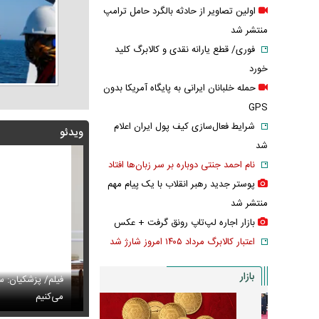
اولین تصاویر از حادثه بالگرد حامل ترامپ
منتشر شد
فوری/ قطع یارانه نقدی و کالابرگ کلید
خورد
حمله خلبانان ایرانی به پایگاه آمریکا بدون
GPS
شرایط فعال‌سازی کیف پول ایران اعلام
ویدئو
شد
نام احمد جنتی دوباره بر سر زبان‌ها افتاد
پوستر جدید رهبر انقلاب با یک پیام مهم
منتشر شد
بازار اجاره لپ‌تاپ رونق گرفت + عکس
اعتبار کالابرگ مرداد ۱۴۰۵ امروز شارژ شد
بازار
پزشکیان: اگر ارز ترجیحی را حذف نمی‌کردیم، قطعاً قحطی
فیلم/ پزشکیان: سایپ
ی‌آمد
تایل جدید صابر ابر در فضای مجازی پربازدید شد
می‌کنیم
عکس دیده‌نشده 