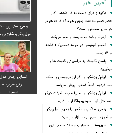
آخرین اخبار
ترکیه و عراق دست به کار شدند؛ آغاز
عصر صادرات نفت بدون هرمز؟/ کارت هرمز
ردمی K۱۰۰ پ
در حال سوختن است؟
غول‌پیکر و شارژ بی‌سی
اردوغان فردا به عربستان سفر می‌کند
می‌شود
انفجار اتوبوس در حومه دمشق/ ۲ کشته
و ۱۳ زخمی
پاسخ قالیباف به ترامپ/ واقعیت ها را
بپذیرید
استایل زیبای مدل
فیلم/ پزشکیان: اگر ارز ترجیحی را حذف
ایرانی جزیره جیم
نمی‌کردیم، قطعاً قحطی پیش می‌آمد
اصفهان + 
فیلم/ پزشکیان: سایپا و چند شرکت دیگر
هم مثل ایران‌خودرو واگذار می‌کنیم
ردمی K۱۰۰ پرو مکس با باتری غول‌پیکر
و شارژ بی‌سیم روانه بازار می‌شود
سرپرستان خانوار بخوانند/ حساب این