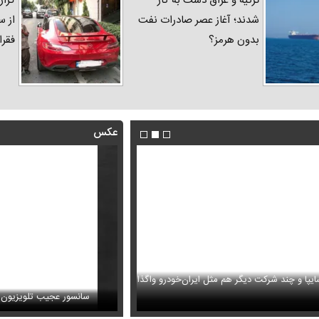
ترکیه و عراق دست به کار
گزار
شدند؛ آغاز عصر صادرات نفت
از س
بدون هرمز؟
فقرا
عکس
ا و چند شرکت دیگر هم مثل ایران‌خودرو واگذار
ظل‌السلطنه نوه ناصرالدین شاه در لباس دامادی
حمله خلبانان ایرانی به پایگاه آمریکا ب
سانسور عجیب تلویزیون همه 