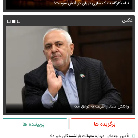
فیلم/کارگاه فندک سازی تهران در آتش سوخت!
فی
عکس
واکنش معنادار ظریف به توافق مکه
او
برگزیده ها
پربیننده ها
تأمین اجتماعی درباره معوقات بازنشستگان خبر داد