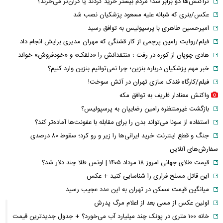
تراکنش‌ها دو برابر شد؛ مردم بیشتر خرید کردند یا گران‌تر می‌خرند؟
عکس/بنری که شبانه علیه مسعود پزشکیان نصب شد
امیرحسین طاهری با پرسپولیس به توافق رسید
فیلم/روایت رامین پرچمی از کار قشنگی که مهران مدیری برایش انجام داد
هادی چوپان از کوره در رفت ؛ منتقدانش را «دلقک» و «خودفروش» خواند
خبر مهم پزشکیان درباره بنزین؛ چرا نمی‌توانیم بنزین وارد کنیم؟
فیلم/کارگاه فندک سازی تهران در آتش سوخت!
واکنش معنادار ظریف به توافق مکه
بازگشت غیرمنتظره رامین رضاییان به پرسپولیس؟
استفاده از سونا می‌تواند بدن را برای مقابله با عفونت‌ها آماده‌تر کند؟
جنگ و قطع اینترنت خرید ایرانی‌ها را زیر و رو کرد؛ سقوط ۸۰ درصدی
سفارش‌های آنلاین
قیمت طلای جهانی امروز ۱۸ مرداد ۱۴۰۵ | اونس طلا چند دلار شد؟
این قاتل مسلح فراری را شناسایی کنید + عکس
میانگین قیمت مسکن در تهران به این عدد عجیب رسید
اولین عکس از مسی بعد از اعلام مرگ پدرش
خانه ۱۰۰ متری در پونک چند میلیارد آب می‌خورد؟ + جدول جدیدترین قیمت