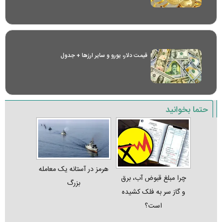
قیمت دلار، یورو و سایر ارز‌ها + جدول
حتما بخوانید
هرمز در آستانه یک معامله
چرا مبلغ قبوض آب، برق
بزرگ
و گاز سر به فلک کشیده
است؟