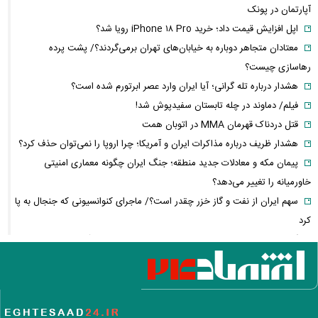
آپارتمان در پونک
اپل افزایش قیمت داد؛ خرید iPhone ۱۸ Pro رویا شد؟
معتادان متجاهر دوباره به خیابان‌های تهران برمی‌گردند؟/ پشت پرده
رهاسازی چیست؟
هشدار درباره تله گرانی؛ آیا ایران وارد عصر ابرتورم شده است؟
فیلم/ دماوند در چله تابستان سفیدپوش شد!
قتل دردناک قهرمان MMA در اتوبان همت
هشدار ظریف درباره مذاکرات ایران و آمریکا؛ چرا اروپا را نمی‌توان حذف کرد؟
پیمان مکه و معادلات جدید منطقه؛ جنگ ایران چگونه معماری امنیتی
خاورمیانه را تغییر می‌دهد؟
سهم ایران از نفت و گاز خزر چقدر است؟/ ماجرای کنوانسیونی که جنجال به پا
کرد
گواهینامه موتور برای زنان از چه زمانی صادر می‌شود؟ + آخرین خبر و جزئیات
فیلم/بهاره رهنما راز ماندگاری هدیه تهرانی را لو داد
پشت پرده افتتاح مخفیانه باغ‌وحش انزلی؛ مجموعه‌ای که محیط‌زیست آن را
غیرقانونی می‌داند
سلفی متفاوت نیکی کریمی بعد از مهاجرت به لندن