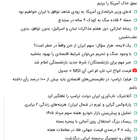
عمق خاک آمریکا را بزنیم
ادعای وزیر خزانه‌داری آمریکا: به زودی شاهد توافق با ایران خواهیم بود
حمله ۶ قلاده سگ به کودک ۹ ساله در سنندج
رسانه اماراتی: دور هفتم مذاکرات لبنان و اسرائیل؛ بدون توافق، بدون
عقب‌نشینی
یک لایحه، هزار سؤال؛ سهم ایران از خزر واقعاً در خطر است؟
با وجود جنگ و تحریم می‌توان شرایط اقتصادی را بهبود بخشید
خبر مهم برای بازنشستگان/ شرط جدید بازنشستگی اعلام شد
قیمت انواع لپ تاپ ام اس آی MSI + جدول
فیلم/ ترامپ: در نظرسنجی‌های اقتصادی باید بیش از ۱۰۰ درصد رأی داشته
باشم
آتلانتیک: تاب‌آوری ایران دولت ترامپ را غافلگیر کرد
پارادوکس گرانی و تورم در شمال ایران/ هزینه‌های زندگی ۲ برابری
تحلیل و پیش‌بینی بازار خودرو هفته سوم مرداد ۱۴۰۵
ریسک بزرگ استقلال روی آسانی با پنجره بسته
رشد ۴.۸ درصدی قیمت جهانی طلا در معاملات هفته
نقاش و تصویرگر برجسته ایرانی درگذشت