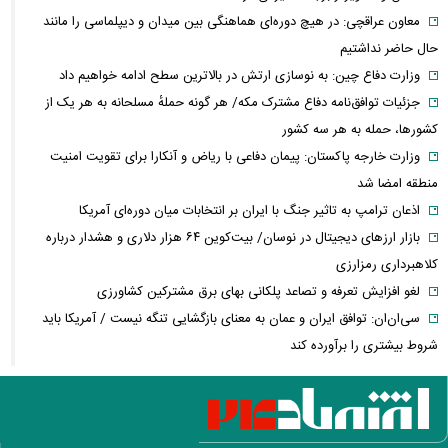
معاون عراقچی: در هیچ دوره‌ای هماهنگی بین میدان و دیپلماسی را مانند
حال حاضر نداشتیم
وزارت دفاع چین: به نوسازی ارتش در بالاترین سطح ادامه خواهیم داد
جزئیات توافق‌نامه دفاع مشترک مکه/ هر گونه حملهٔ مسلحانه به هر یک از
کشورها، حمله به هر سه کشور
وزارت خارجه پاکستان: پیمان دفاعی با ریاض و آنکارا برای تقویت امنیت
منطقه امضا شد
اذعان ترامپ به تاثیر جنگ با ایران بر انتخابات میان دوره‌ای آمریکا
بازار ارزهای دیجیتال در نوسان/ بیت‌کوین ۶۴ هزار دلاری و هشدار درباره
کلاهبرداری رمزارزی
لغو افزایش تعرفه و تصاعد پلکانی بهای برق مشترکین کشاورزی
سی‌ان‌ان: توافق ایران و عمان به معنای بازگشایی تنگه نیست / آمریکا باید
شروط بیشتری را برآورده کند
فعال‌سازی کیف پول ایران با یک کد دستوری/ انتقال وجه با شماره تلفن
همراه
فیلم/ سردار کوثری: جلسه بیت رهبری با اصرار شمخانی/ ماجرای غیبت سردار