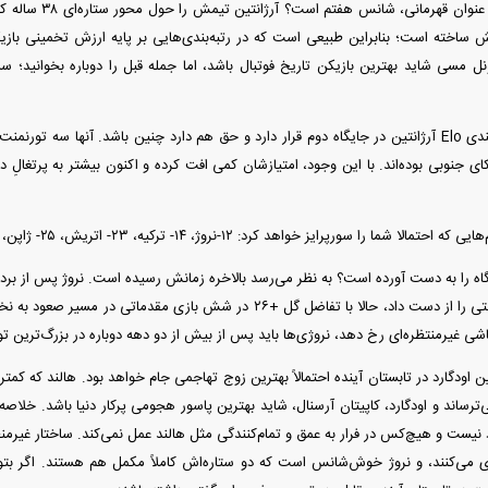
 ساخته است؛ بنابراین طبیعی است که در رتبه‌بندی‌هایی بر پایه ارزش تخمینی بازیکن
مسی شاید بهترین بازیکن تاریخ فوتبال باشد، اما جمله قبل را دوباره بخوانید؛ سن
با این حال، در رده‌بندی Elo آرژانتین در جایگاه دوم قرار دارد و حق هم دارد چنین باشد. آنها س
ای جنوبی بوده‌اند. با این وجود، امتیازشان کمی افت کرده و اکنون بیشتر به پرتغالِ د
 شما را سورپرایز خواهد کرد: ۱۲-نروژ، ۱۴- ترکیه، ۲۳- اتریش، ۲۵- ژاپن، ۲۹- نیجریه.
پاشی غیرمنتظره‌ای رخ دهد، نروژی‌ها باید پس از بیش از دو دهه دوباره در بزرگ‌ترین 
ن اودگارد در تابستان آینده احتمالاً بهترین زوج تهاجمی جام خواهد بود. هالند که کمتر
ترساند و اودگارد، کاپیتان آرسنال، شاید بهترین پاسور هجومی پرکار دنیا باشد. خلاص
د نیست و هیچ‌کس در فرار به عمق و تمام‌کنندگی مثل هالند عمل نمی‌کند. ساختار غیرمنظ
ی می‌کنند، و نروژ خوش‌شانس است که دو ستاره‌اش کاملاً مکمل هم هستند. اگر بتوا