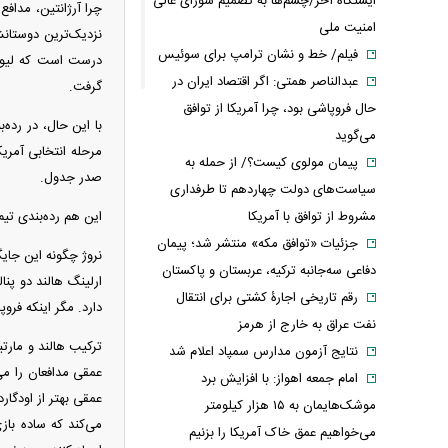
ایستگاه آخر/چشم‌ها به تصمیم شورای عالی
امنیت ملی
نزدیک‌ترین دوستانش
فیلم/ خط و نشان ترامپ برای سوئیس
درست است که لیونل 
عبدالناصر همتی: اگر اقتصاد ایران در
گرفت.
حال فروپاشی بود، چرا آمریکا از توافق
می‌گوید
مرحله انتخابی آمریک
پیمان مولوی کیست؟/ از حمله به
صدر جدول.
سیاست‌های دولت چهاردهم تا طرفداری
مشروط از توافق با آمریکا
این هم رده‌بندی تیم‌هایی که احتمالا
جزئیات «توافق مکه» منتشر شد؛ پیمان
دفاعی سه‌جانبه ترکیه، عربستان و پاکستان
رقم تاریخی اجارۀ کشتی برای انتقال
دارد. مگر اینکه فرو
نفت عراق به خارج از هرمز
ترکیب هالند و مارتی
نتایج آزمون مدارس سمپاد اعلام شد
عمقی مدافعان را می‌
امام‌ جمعه اهواز: با افزایش برد
عمقی بهتر از اودگار
موشک‌هایمان به ۱۵ هزار کیلومتر
می‌کند که ساده باز
می‌خواهیم عمق خاک آمریکا را بزنیم