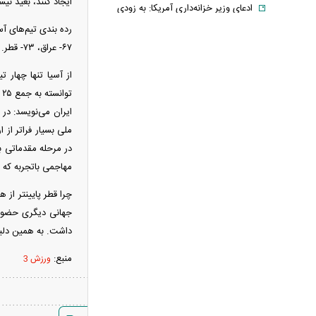
ایجاد کنند، بعید نی
ادعای وزیر خزانه‌داری آمریکا: به زودی
شاهد توافق با ایران خواهیم بود
حمله ۶ قلاده سگ به کودک ۹ ساله در
۶۷- عراق، ۷۳- قطر.
سنندج
رسانه اماراتی: دور هفتم مذاکرات لبنان
ت
و اسرائیل؛ بدون توافق، بدون عقب‌نشینی
یک لایحه، هزار سؤال؛ سهم ایران از خزر
واقعاً در خطر است؟
با وجود جنگ و تحریم می‌توان شرایط
مهاجمی باتجربه که 
اقتصادی را بهبود بخشید
چرا قطر پایینتر از
خبر مهم برای بازنشستگان/ شرط جدید
جهانی دیگری حضور 
بازنشستگی اعلام شد
داشت. به همین دلیل
قیمت انواع لپ تاپ ام اس آی MSI +
جدول
منبع:
ورزش 3
فیلم/ ترامپ: در نظرسنجی‌های اقتصادی
باید بیش از ۱۰۰ درصد رأی داشته باشم
آتلانتیک: تاب‌آوری ایران دولت ترامپ