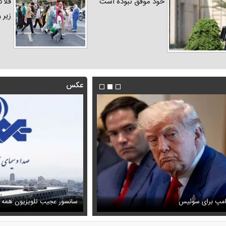
خود موفق نبوده است
فلاک
زیر 
عکس
فیلم/ توصیه رهبر شهید درباره اح
رامپ برای سوئیس
ظل‌السلطنه نوه ناصرالدین شاه در لباس دامادی
خامنه ای
سانسور عجیب تلویزیون همه 