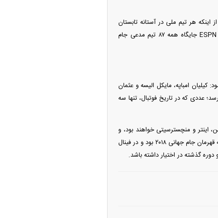
از اینکه هر تیم ملی در آستانه تابستان
آینده دقیقاً کجا ایستاده است. حالا وقت آن است که نگاهی بیندازیم به میدان بزرگ مدعیان؛ جایی که ESPN جایگاه همه ۸۷ تیم مدعی جام
ی ۲۰۲۶ از سه ستاره بزرگ تشکیل می‌شود: کیلیان امباپه، مایکل الیسه و عثمان
ارزش این سه بازیکن به رقم خیره‌کننده ۱۲۷ میلیون یورو می‌رسد؛ عددی که در تاریخ فوتبال، تنها سه
من، اینتر و منچسترسیتی خواهند بود، و
مدافعانی از آرسنال، بایرن‌مونیخ یا لیورپول حتی ممکن است تابستان آینده روی نیمکت بنشینند. فرانسه که قهرمان جام جهانی ۲۰۱۸ بود و در فینال