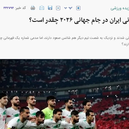
زیده ورزشی
کد خبر:
۳۳۲۷۹۴
ارز‌ها + جدول
قیمت خودرو‌های ایران خودرو + جدول
قیمت خودرو‌های ای
ن در جام جهانی ۲۰۲۶ چقدر است؟
هانی شدند و نزدیک به شصت تیم دیگر هم شانس صعود دارند، اما مدعی شماره یک قهرمانی چه
رند؟
بازار مسکن؛ فنر
کارنامه مردود محسن پاک‌ نژاد؛ از افت شدید
 شده
درآمد ارزی تا بازی با عزل و نصب‌ها
۰۵