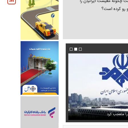
ت چگونه معیشت ایرانیان را
و رو کرده است؟
تمال اسارت مجتبی و مصطفی
فیلم/پزشکیان:از قالیباف خواهش کردیم که رئیس ت
را متعجب کرد
شود
استایل جدید صابر ابر در فضای مجازی پرباز