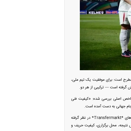
ه آزاد تهران؛ مناظره
ا تحت تأثیر قرار داد
یشگی بار دیگر مطرح است: برای موفقیت یک تیم ملی،
چین از بمب افکن H-۶N با موشک هسته‌ای
 بر اساس دو شاخص اصلی بررسی شده: «کیفیت فنی
ی کرد
ر جام جهانی به دست آمده است.
برای سنجش سطح استعداد، میانگین ارزش تخمینی بازیکنان هر تیم در فهرست اخیرشان بر اساس داده‌های *Transfermarkt* در نظر گرفته
 از هر مسابقه بر اساس نتیجه، محل برگزاری، کیفیت حریف و