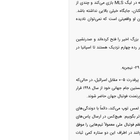
چرا آرژانتین، مدافع عنوان قهرمانی، شانس هفتم است؟ آرژانتین تیمش را حول محور ستاره‌ای ۳۸ ساله که در لیگ MLS بازی می‌کند و چندی از
ان، جایگاه خیلی بالایی نداشته باشد.
 او واقعیتی است که نمی‌توان نادیده
ه تورنمنت بزرگ اخیر را فتح کرده‌اند و صدرنشین
ر رده چهارم نزدیک هستند تا اسپانیا در
نروژ چگونه این جایگاه را به دست آورده است؟ به نظر می‌رسد بالاخره زمانش رسیده است. نروژ پس از برد پرقدرت ۵–۰ مقابل اسرائیل، در حالی‌که
ارلینگ هالند دو پنالتی را از دست داد، حالا با تفاضل گل +۲۶ در شش بازی مقدماتی در مسیر صعود به نخستین جام جهانی خود از سال ۱۹۹۸ قرار
تورنمنت فوتبال جهان حاضر شوند.
 لمس توپ می‌کند، دائماً با دوندگی‌های
ه‌تر بگوییم: هیچ‌کس در ارسال پاس‌های
م فوتبال ملی معمولاً تیم‌هایی را موفق
نند در اطراف این دو ستاره کمی ثبات