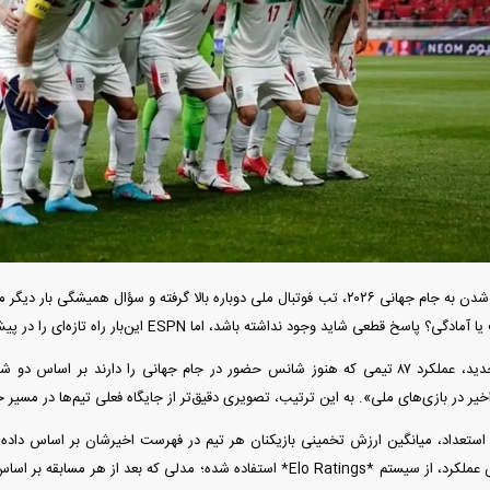
دید شد/ اولین
هجوم خودروسازان چینی به اروپا؛ آیا
واردات خودرو از منطق
 سیاسی + جدول
کارخانه‌های بحران‌زده نجات پیدا می‌کنند؟
داغی که بازار خودرو ر
با نزدیک شدن به جام جهانی ۲۰۲۶، تب فوتبال ملی دوباره بالا گرفته و سؤال هم
قطعی شاید وجود نداشته باشد، اما ESPN این‌بار راه تازه‌ای را در پیش گرفته است — ترکیبی از هر دو.
فند؛ قدرت تهدید
رونمایی از پوکو M ۸ پاور با باتری ۸۰۰۰
در این رتبه‌بندی جدید، عملکرد ۸۷ تیمی که هنوز شانس حضور در جام جهانی را دارند
 است؟
میلی‌آمپرساعتی
رونمای
اخیر در بازی‌های ملی». به این ترتیب، تصویری دقیق‌تر از جایگاه فعلی تیم‌ها در مسی
شده است. در بخش عملکرد، از سیستم *Elo Ratings* استفاده شده؛ مدلی که بعد