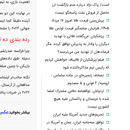
اهمیت بازی، به تیم‌ه
است/ پاک نژاد درباره عدم بازگشت ارز
حاصل از فروش نفت پاسخگو نیست
در نهایت این دو معی
پیش‌بینی قیمت طلا امروز ۱۷ مرداد
۱۴۰۵/ افزایش چشمگیر قیمت اونس طلا
جهانی ۲۰۲۶ را مشخص کرده است.
پزشکیان: می‌گفتند فلانی با تهدید
رده بندی ده 
دیگران را وادار به پذیرش توافق کرده، مگر
فرماندهان از تهدید من می‌ترسند؟
فیلم/پزشکیان:از قالیباف خواهش کردیم
بازیکن با چنین مبلغی
که رئیس تیم مذاکره‌کننده شود
تصادف زنجیره‌ای در جاده سلماس -
نکته جالب‌تر اینجا
ارومیه/ ۶ فوتی و ۵ مصدوم
اردوغان: توافقنامه دفاعی مشترک امضا
۲۰۲۲ در ضربات پنالتی شکست خورد، به نظر می‌رسد در مسیر جام جهانی ۲۰۲۶ تیمی حتی بااستعدادتر از دو دوره گذشته در اختیار داشته باشد.
شده با عربستان و پاکستان علیه هیچ
کشوری نیست
عکس/ چه
بیشتر بخوانید:
تحریم‌های جدید آمریکا علیه ایران
توافق سه‌جانبه ایران، عمان و آمریکا در