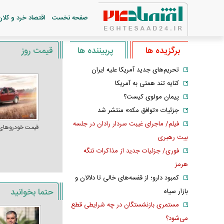
صفحه نخست
اقتصاد خرد و کلان
برگزیده ها
پربیننده ها
قیمت روز
تحریم‌های جدید آمریکا علیه ایران
کنایه تند همتی به آمریکا
پیمان مولوی کیست؟
جزئیات «توافق مکه» منتشر شد
فیلم/ ماجرای غیبت سردار رادان در جلسه
قیمت خودرو‌های
بیت رهبری
فوری/ جزئیات جدید از مذاکرات تنگه
هرمز
کمبود دارو؛ از قفسه‌های خالی تا دلالان و
حتما بخوانید
بازار سیاه
مستمری بازنشستگان در چه شرایطی قطع
می‌شود؟