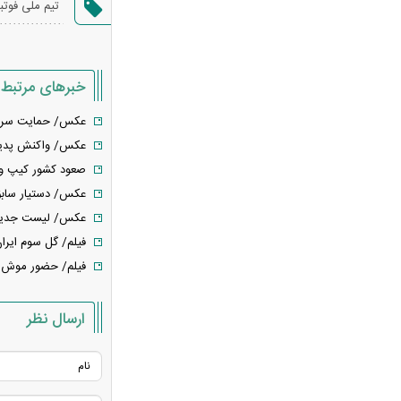
تیم ملی فوتب
را غافلگیر کرد
پارادوکس گرانی و تورم در شمال ایران/
هزینه‌های زندگی ۲ برابری
خبرهای مرتبط
تحلیل و پیش‌بینی بازار خودرو هفته
سوم مرداد ۱۴۰۵
عکس/ حمایت سردار 
ریسک بزرگ استقلال روی آسانی با
عکس/ واکنش پدیده 
پنجره بسته
صعود کشور کیپ ورد ب
رشد ۴.۸ درصدی قیمت جهانی طلا در
عکس/ دستیار سابق مو
معاملات هفته
عکس/ لیست جدید تی
نقاش و تصویرگر برجسته ایرانی
فیلم/ گل سوم ایران
درگذشت
فیلم/ حضور موش د
معاون عراقچی: در هیچ دوره‌ای
هماهنگی بین میدان و دیپلماسی را مانند
ارسال نظر
حال حاضر نداشتیم
وزارت دفاع چین: به نوسازی ارتش در
بالاترین سطح ادامه خواهیم داد