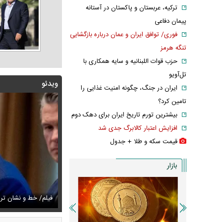
ترکیه، عربستان و پاکستان در آستانه
پیمان دفاعی
فوری/ توافق ایران و عمان درباره بازگشایی
تنگه هرمز
حزب قوات اللبنانیه و سایه همکاری با
تل‌آویو
ویدئو
ایران در جنگ، چگونه امنیت غذایی را
تامین کرد؟
بیشترین تورم تاریخ ایران برای دهک دوم
افزایش اعتبار کالابرگ جدی شد
قیمت سکه و طلا + جدول
بازار
زشکیان:از قالیباف خواهش کردیم که رئیس تیم مذاکره‌کننده
تایل جدید صابر ابر در فضای مجازی پربازدید شد
فیلم/ خط و نشان ت
عکس دیده‌نشده 