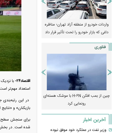
وپا؛ آیا
واردات خودرو از منطقه آزاد تهران؛ مناظره
قیمت خودرو وارد فاز ج
دا می‌کنند؟
داغی که بازار خودرو را تحت تأثیر قرار داد
واکنش بازار به تحولات
فناوری
اقتصاد۲۴-
استعداد مهم‌تر است یا آمادگی؟ پاسخ 
رونمایی از پوکو M ۸ پاور با باتری ۸۰۰۰
چین از بمب افکن H-۶N با موشک هسته‌ای
پهپاد رهگیر یا موشک پدا
رونمایی کرد
کدامیک بیشتر
بازیکنان» و «نتایج 
آخرین اخبار
وزیر نفت در عملکرد خود موفق نبوده