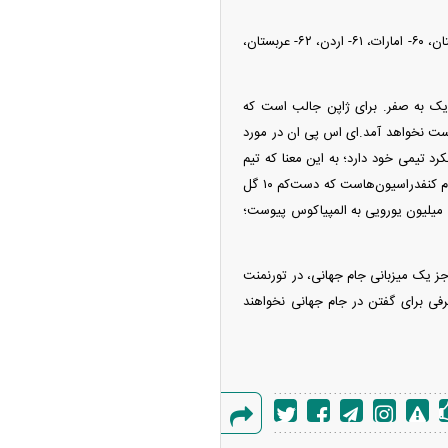
رده بندی تیم‌های آسیایی به این شرح است: ۲۵- ژاپن، ۴۲- کره جنوبی، ۴۵- استرالیا، ۴۸- ایران، ۵۳- ازبکستان، ۶۰- امارات، ۶۱- اردن، ۶۲- عربستان،
 شانس نزدیک به صفر. برای ژاپن جالب است که
م به دست نخواهد آمد.‌ای اس پی ان در مورد
ان و عملکرد تیمی خود دارد؛ به این معنا که تیم
ملی بسیار فراتر از ارزش تخمینی ترکیبش نتیجه گرفته است. مهدی طارمی یکی از تنها چهار بازیکن در تمام کنفدراسیون‌هاست که دست‌کم ۱۰ گل
 شد و با انتقالی دو میلیون یورویی به المپیاکوس پیوست؛
 جز یک میزبانی جام جهانی، در تورنمنت
فی برای گفتن در جام جهانی نخواهند
گزارش