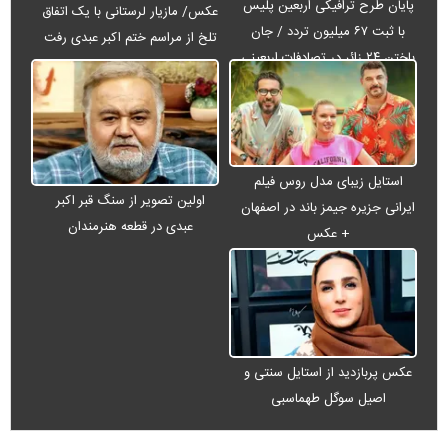
پایان طرح ترافیکی اربعین پلیس
عکس/ مازیار لرستانی با یک اتفاق
با ثبت ۶۷ میلیون تردد / جان
تلخ از مراسم ختم اکبر عبدی رفت
باختن ۲۴ زائر در تصادفات اربعینی
استایل زیبای مدل روس فیلم
اولین تصویر از سنگ قبر اکبر
ایرانی جزیره جیمز باند در اصفهان
عبدی در قطعه هنرمندان
+ عکس
عکس پربازدید از استایل سنتی و
اصیل سوگل طهماسبی