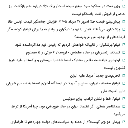
وزیر نفت در عملکرد خود موفق نبوده است/ پاک نژاد درباره عدم بازگشت ارز
حاصل از فروش نفت پاسخگو نیست
پیش‌بینی قیمت طلا امروز ۱۷ مرداد ۱۴۰۵/ افزایش چشمگیر قیمت اونس طلا
پزشکیان: می‌گفتند فلانی با تهدید دیگران را وادار به پذیرش توافق کرده، مگر
فرماندهان از تهدید من می‌ترسند؟
فیلم/پزشکیان:از قالیباف خواهش کردیم که رئیس تیم مذاکره‌کننده شود
تصادف زنجیره‌ای در جاده سلماس - ارومیه/ ۶ فوتی و ۵ مصدوم
اردوغان: توافقنامه دفاعی مشترک امضا شده با عربستان و پاکستان علیه هیچ
کشوری نیست
تحریم‌های جدید آمریکا علیه ایران
توافق سه‌جانبه ایران، عمان و آمریکا در ایستگاه آخر/چشم‌ها به تصمیم شورای
عالی امنیت ملی
فیلم/ خط و نشان ترامپ برای سوئیس
عبدالناصر همتی: اگر اقتصاد ایران در حال فروپاشی بود، چرا آمریکا از توافق
می‌گوید
پیمان مولوی کیست؟/ از حمله به سیاست‌های دولت چهاردهم تا طرفداری