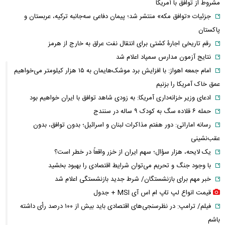
مشروط از توافق با آمریکا
جزئیات «توافق مکه» منتشر شد؛ پیمان دفاعی سه‌جانبه ترکیه، عربستان و
پاکستان
رقم تاریخی اجارۀ کشتی برای انتقال نفت عراق به خارج از هرمز
نتایج آزمون مدارس سمپاد اعلام شد
امام‌ جمعه اهواز: با افزایش برد موشک‌هایمان به ۱۵ هزار کیلومتر می‌خواهیم
عمق خاک آمریکا را بزنیم
ادعای وزیر خزانه‌داری آمریکا: به زودی شاهد توافق با ایران خواهیم بود
حمله ۶ قلاده سگ به کودک ۹ ساله در سنندج
رسانه اماراتی: دور هفتم مذاکرات لبنان و اسرائیل؛ بدون توافق، بدون
عقب‌نشینی
یک لایحه، هزار سؤال؛ سهم ایران از خزر واقعاً در خطر است؟
با وجود جنگ و تحریم می‌توان شرایط اقتصادی را بهبود بخشید
خبر مهم برای بازنشستگان/ شرط جدید بازنشستگی اعلام شد
قیمت انواع لپ تاپ ام اس آی MSI + جدول
فیلم/ ترامپ: در نظرسنجی‌های اقتصادی باید بیش از ۱۰۰ درصد رأی داشته
باشم