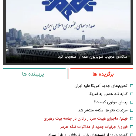
سانسور عجیب تلویزیون همه را متعجب کرد
اس
برگزیده ها
پربیننده ها
تحریم‌های جدید آمریکا علیه ایران
کنایه تند همتی به آمریکا
پیمان مولوی کیست؟
جزئیات «توافق مکه» منتشر شد
فیلم/ ماجرای غیبت سردار رادان در جلسه بیت رهبری
فوری/ جزئیات جدید از مذاکرات تنگه هرمز
کمبود دارو؛ از قفسه‌های خالی تا دلالان و بازار سیاه