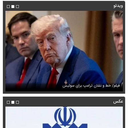
ویدئو
فیلم/ خط و نشان ترامپ برای سوئیس
فی
عکس