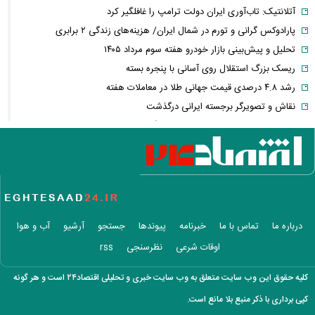
آتلانتیک: تاب‌آوری ایران دولت ترامپ را غافلگیر کرد
پارادوکس گرانی و تورم در شمال ایران/ هزینه‌های زندگی ۲ برابری
تحلیل و پیش‌بینی بازار خودرو هفته سوم مرداد ۱۴۰۵
ریسک بزرگ استقلال روی آسانی با پنجره بسته
رشد ۴.۸ درصدی قیمت جهانی طلا در معاملات هفته
نقاش و تصویرگر برجسته ایرانی درگذشت
معاون عراقچی: در هیچ دوره‌ای هماهنگی بین میدان و دیپلماسی را مانند
حال حاضر نداشتیم
وزارت دفاع چین: به نوسازی ارتش در بالاترین سطح ادامه خواهیم داد
جزئیات توافق‌نامه دفاع مشترک مکه/ هر گونه حملهٔ مسلحانه به هر یک از
کشورها، حمله به هر سه کشور
وزارت خارجه پاکستان: پیمان دفاعی با ریاض و آنکارا برای تقویت امنیت
درباره ما
تماس با ما
خبرنامه
پیوندها
جستجو
آرشیو
آب و هوا
منطقه امضا شد
اوقات شرعی
نظرسنجی
rss
اذعان ترامپ به تاثیر جنگ با ایران بر انتخابات میان دوره‌ای آمریکا
بازار ارزهای دیجیتال در نوسان/ بیت‌کوین ۶۴ هزار دلاری و هشدار درباره
کلیه حقوق این وب سایت متعلق به وب سایت خبری و تحلیلی اقتصاد۲۴ است و هر گونه
کلاهبرداری رمزارزی
کپی برداری با ذکر منبع بلا مانع است.