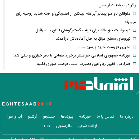
زائر در تصادفات اربعینی
ملوانان ناو هواپیمابر آبراهام لینکلن از افسردگی و افت شدید روحیه رنج
می‌برند
درخواست حزب‌الله برای توقف گفت‌وگوهای لبنان با اسرائیل
نیروهای مسلح عراق به حال آماده‌باش درآمدند
آخرین فهرست خرید پرسپولیس
روزنامه جمهوری اسلامی خواستار برخورد قضایی با باقر خرازی و نیلی شد
ضرغامی: تغییر ریل عین بصیرت است، فرصت سوزی نکنیم
تکذیب اعمال ضریب ۲.۷ برای اینترنت بین‌الملل از سوی سازمان تنظیم
مقررات
شرایط جدید تمدید اجاره اعلام شد
الحدث: به زودی بیانیه‌ای مشترک از سوی عمان و ایران درباره «ایجاد یک
گذرگاه موقت در تنگه هرمز» منتشر می‌شود
تغییر زمانبندی‌ شارژ اعتبار کالابرگ
درباره ما
تماس با ما
خبرنامه
پیوندها
جستجو
آرشیو
آب و هوا
پیشنهاد ۱۳۲میلیاردی رامین رضاییان به استقلال
اوقات شرعی
نظرسنجی
rss
آلمان صدرنشین حداقل دستمزد اروپا از نظر قدرت خرید شد