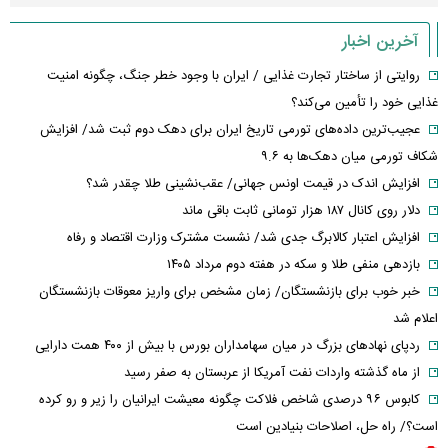
آخرین اخبار
روایتی از ساختار تجارت غذایی / ایران با وجود خطر جنگ، چگونه امنیت
غذایی خود را تأمین می‌کند؟
عجیب‌ترین داده‌های تورمی تاریخ ایران برای دهک دوم ثبت شد/ افزایش
شکاف تورمی میان دهک‌ها به ۹.۶
افزایش اندک در قیمت اونس جهانی/ عقب‌نشینی طلا چقدر شد؟
دلار روی کانال ۱۸۷ هزار تومانی ثابت باقی ماند
افزایش اعتبار کالابرگ جدی شد/ نشست مشترک وزارت اقتصاد و رفاه
بازدهی منفی طلا و سکه در هفته دوم مرداد ۱۴۰۵
خبر خوب برای بازنشستگان/ زمان مشخص برای واریز معوقات بازنشستگان
اعلام شد
ردپای نهاد‌های بزرگ در میان سهامداران بورس با بیش از ۴۰۰ همت دارایی
از ماه گذشته واردات نفت آمریکا از عربستان به صفر رسید
کابوس ۹۶ درصدی شاخص فلاکت چگونه معیشت ایرانیان را زیر و رو کرده
است؟/ راه حل، اصلاحات بنیادین است