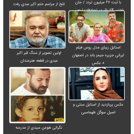
با ثبت ۶۷ میلیون تردد / جان
تلخ از مراسم ختم اکبر عبدی رفت
باختن ۲۴ زائر در تصادفات اربعینی
استایل زیبای مدل روس فیلم
اولین تصویر از سنگ قبر اکبر
ایرانی جزیره جیمز باند در اصفهان
عبدی در قطعه هنرمندان
+ عکس
عکس پربازدید از استایل سنتی و
اصیل سوگل طهماسبی
نگرانی هومن سیدی از مدرسه