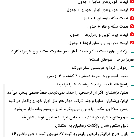
قیمت خودرو‌های سایپا + جدول
قیمت خودرو‌های ایران خودرو + جدول
قیمت سکه پارسیان + جدول
قیمت سکه و طلا + جدول
قیمت بیت کوین و رمزارز‌ها + جدول
قیمت دلار، یورو و سایر ارز‌ها + جدول
ترکیه و عراق دست به کار شدند؛ آغاز عصر صادرات نفت بدون هرمز؟/ کارت
هرمز در حال سوختن است؟
اردوغان فردا به عربستان سفر می‌کند
انفجار اتوبوس در حومه دمشق/ ۲ کشته و ۱۳ زخمی
پاسخ قالیباف به ترامپ/ واقعیت ها را بپذیرید
فیلم/ پزشکیان: اگر ارز ترجیحی را حذف نمی‌کردیم، قطعاً قحطی پیش می‌آمد
فیلم/ پزشکیان: سایپا و چند شرکت دیگر هم مثل ایران‌خودرو واگذار می‌کنیم
ردمی K۱۰۰ پرو مکس با باتری غول‌پیکر و شارژ بی‌سیم روانه بازار می‌شود
سرپرستان خانوار بخوانند/ حساب این افراد ۴ میلیون تومان شارژ شد
دلیل منتفی شدن بازگشت رضاییان به استقلال
پایان طرح ترافیکی اربعین پلیس با ثبت ۶۷ میلیون تردد / جان باختن ۲۴