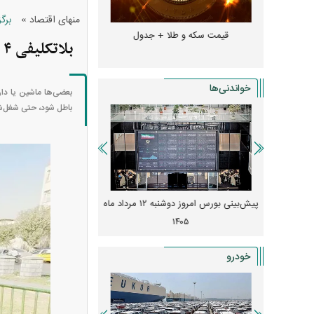
»
منهای اقتصاد
برگ
و + جدول
قیمت سکه و طلا + جدول
قیمت دلار، یورو و سایر 
بلاتکلیفی ۴ هزار دانشجوی ارشد و دکترای پیام نور/ درس خواندیم و مدرک نگرفتیم
خواندنی‌ها
بعضی‌ها ماشین یا دار
باطل شود، حتی شغل‌ش
 از افت شدید
پیش‌بینی بورس امروز دوشنبه ۱۲ مرداد ماه
زنگ خطر انباشت نیاز در 
و نصب‌ها
۱۴۰۵
قیمت‌ها فشرده
خودرو