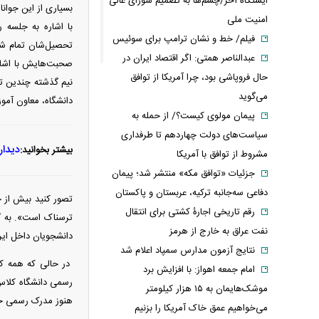
ایستگاه آخر/چشم‌ها به تصمیم شورای عالی
بسیاری از این جوانا
امنیت ملی
با اشاره به جلسه 
فیلم/ خط و نشان ترامپ برای سوئیس
تحصیل‌شان تمام شد
عبدالناصر همتی: اگر اقتصاد ایران در
صحبت‌هایش با اشاره
حال فروپاشی بود، چرا آمریکا از توافق
نیم گذشته چندین تج
می‌گوید
دانشگاه، معاون آمو
پیمان مولوی کیست؟/ از حمله به
سیاست‌های دولت چهاردهم تا طرفداری
دیدار
بیشتر بخوانید:
مشروط از توافق با آمریکا
جزئیات «توافق مکه» منتشر شد؛ پیمان
دفاعی سه‌جانبه ترکیه، عربستان و پاکستان
تصور کنید بیش از چ
رقم تاریخی اجارۀ کشتی برای انتقال
ترسناک است». به گف
نفت عراق به خارج از هرمز
دانشجویان داخل ایرا
نتایج آزمون مدارس سمپاد اعلام شد
در حالی که همه کلا
امام‌ جمعه اهواز: با افزایش برد
رسمی دانشگاه کلاس 
موشک‌هایمان به ۱۵ هزار کیلومتر
هنوز مدرک رسمی خود
می‌خواهیم عمق خاک آمریکا را بزنیم