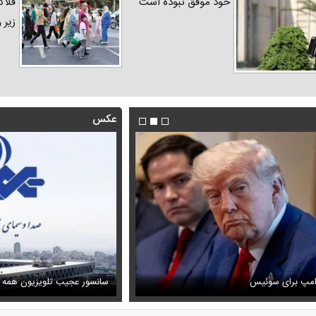
خود موفق نبوده است
فلاک
زیر 
عکس
فیلم/ توصیه رهبر شهید درباره اح
رامپ برای سوئیس
ظل‌السلطنه نوه ناصرالدین شاه در لباس دامادی
خامنه ای
سانسور عجیب تلویزیون همه 