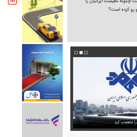
ت چگونه معیشت ایرانیان را
و رو کرده است؟
تمال اسارت مجتبی و مصطفی
فیلم/پزشکیان:از قالیباف خواهش کردیم که رئیس ت
را متعجب کرد
شود
استایل جدید صابر ابر در فضای مجازی پرباز