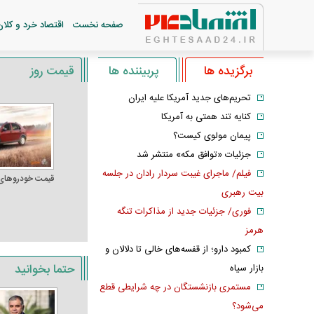
صفحه نخست
اقتصاد خرد و کلان
برگزیده ها
پربیننده ها
قیمت روز
تحریم‌های جدید آمریکا علیه ایران
کنایه تند همتی به آمریکا
پیمان مولوی کیست؟
جزئیات «توافق مکه» منتشر شد
فیلم/ ماجرای غیبت سردار رادان در جلسه
قیمت خودرو‌های
بیت رهبری
فوری/ جزئیات جدید از مذاکرات تنگه
هرمز
کمبود دارو؛ از قفسه‌های خالی تا دلالان و
حتما بخوانید
بازار سیاه
مستمری بازنشستگان در چه شرایطی قطع
می‌شود؟