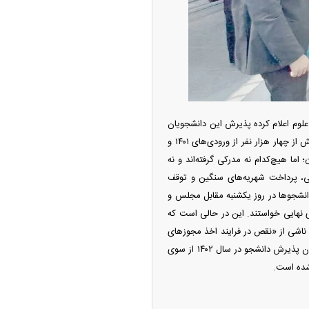
ه آزاد تهران؛ مناظره
ا تحت تأثیر قرار داد
ت علوم اعلام کرده پذیرش این دانشجویان
بدون مجوز بوده است. دانشجویان کارشناسی ارشد و دکتری در واحد‌های بین‌الملل دانشگاه پیام نور که بیش از چهار هزار نفر از ورودی‌های ۱۴۰۱ و
؛ اما هیچ‌کدام نه مدرکی گرفته‌اند و نه
می، پرداخت شهریه‌های سنگین و توقف
انشجو‌ها در روز یکشنبه مقابل مجلس و
نهایی خواستند. این در حالی است که
چین از بمب افکن H-۶N با موشک هسته‌ای
ناشی از «نقص در فرایند اخذ مجوز‌های
ی کرد
وزارت علوم» دانسته و تأکید کرده بود این تعلیق پیش از دوره مدیریتی او رخ داده است. به گفته او، فراخوان پذیرش دانشجو در سال ۱۴۰۲ از سوی
شده است.