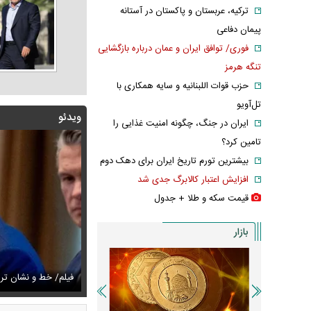
ترکیه، عربستان و پاکستان در آستانه
پیمان دفاعی
فوری/ توافق ایران و عمان درباره بازگشایی
تنگه هرمز
حزب قوات اللبنانیه و سایه همکاری با
تل‌آویو
ویدئو
ایران در جنگ، چگونه امنیت غذایی را
تامین کرد؟
بیشترین تورم تاریخ ایران برای دهک دوم
افزایش اعتبار کالابرگ جدی شد
قیمت سکه و طلا + جدول
بازار
زشکیان:از قالیباف خواهش کردیم که رئیس تیم مذاکره‌کننده
تایل جدید صابر ابر در فضای مجازی پربازدید شد
فیلم/ خط و نشان ت
عکس دیده‌نشده 