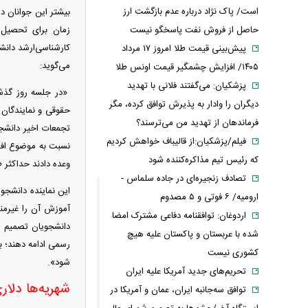
است/ پاک نژاد درباره عدم بازگشت ارز
بیشتر این جوانان د
حاصل از فروش نفت پاسخگو نیست
زمان برای تحصیل، 
کارشناسی‌ارشد دانشگ
پیش‌بینی قیمت طلا امروز ۱۷ مرداد
می‌گوید:
۱۴۰۵/ افزایش چشمگیر قیمت اونس طلا
پزشکیان: می‌گفتند فلانی با تهدید
«در جلسه روز گذش
دیگران را وادار به پذیرش توافق کرده، مگر
حقوقی و نمایندگان 
فرماندهان از تهدید من می‌ترسند؟
تجمعات اخیر دانشج
فیلم/پزشکیان:از قالیباف خواهش کردیم
نسبت به موضوع افز
که رئیس تیم مذاکره‌کننده شود
وعده دادند حداکثر 
تصادف زنجیره‌ای در جاده سلماس -
این نماینده دانشجو
ارومیه/ ۶ فوتی و ۵ مصدوم
آموزش آن را غیرمنط
اردوغان: توافقنامه دفاعی مشترک امضا
دانشجویان تصمیم گر
شده با عربستان و پاکستان علیه هیچ
رسمی ادامه دهند؛ بن
کشوری نیست
شود».
تحریم‌های جدید آمریکا علیه ایران
شهریه‌ها دلار
توافق سه‌جانبه ایران، عمان و آمریکا در