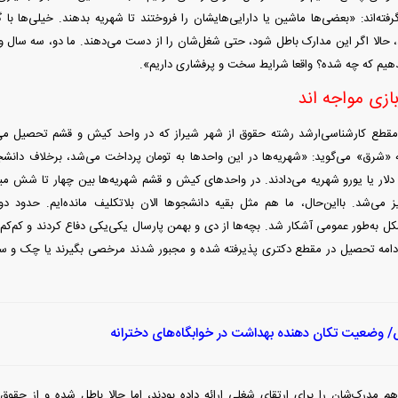
رفته‌اند: «بعضی‌ها ماشین یا دارایی‌هایشان را فروختند تا شهریه بدهند. خیلی‌ها ب
 حالا اگر این مدارک باطل شود، حتی شغل‌شان را از دست می‌دهند. ما دو، سه سال وقت 
یم که چه شده؟ واقعا شرایط سخت و پر‌فشاری داریم».
زی مواجه اند
مقطع کارشناسی‌ارشد رشته حقوق از شهر شیراز که در واحد کیش و قشم تحصیل می‌
«شرق» می‌گوید: «شهریه‌ها در این واحد‌ها به تومان پرداخت می‌شد، برخلاف دانشج
ه دلار یا یورو شهریه می‌دادند. در واحد‌های کیش و قشم شهریه‌ها بین چهار تا شش می
ز می‌شد. با‌این‌حال، ما هم مثل بقیه دانشجو‌ها الان بلاتکلیف مانده‌ایم. حدود د
کل به‌طور عمومی آشکار شد. بچه‌ها از دی و بهمن پارسال یکی‌یکی دفاع کردند و ک
 ادامه تحصیل در مقطع دکتری پذیرفته شده و مجبور شدند مرخصی بگیرند یا چک و 
وضعیت تکان دهنده بهداشت در خوابگاه‌های دخترانه
م مدرک‌شان را برای ارتقای شغلی ارائه داده بودند، اما حالا باطل شده و از حق