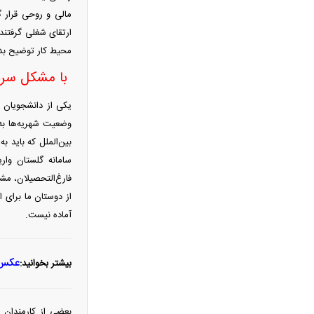
مالی و روحی قرار گ
را غافلگیر کرد
ارتقای شغلی گرفتند،
پارادوکس گرانی و تورم در شمال ایران/
محیط کار توضیح بده
هزینه‌های زندگی ۲ برابری
تحلیل و پیش‌بینی بازار خودرو هفته
با مشکل سربا
سوم مرداد ۱۴۰۵
یکی از دانشجویان 
ریسک بزرگ استقلال روی آسانی با
وضعیت شهریه‌ها به 
پنجره بسته
بین‌الملل که باید ب
رشد ۴.۸ درصدی قیمت جهانی طلا در
سامانه گلستان واری
معاملات هفته
فارغ‌التحصیلان، مش
نقاش و تصویرگر برجسته ایرانی
از دوستان ما برای
درگذشت
آماده نیست.
معاون عراقچی: در هیچ دوره‌ای
هماهنگی بین میدان و دیپلماسی را مانند
حال حاضر نداشتیم
عکس/ 
بیشتر بخوانید:
وزارت دفاع چین: به نوسازی ارتش در
بالاترین سطح ادامه خواهیم داد
بعضی از کارمندان ه