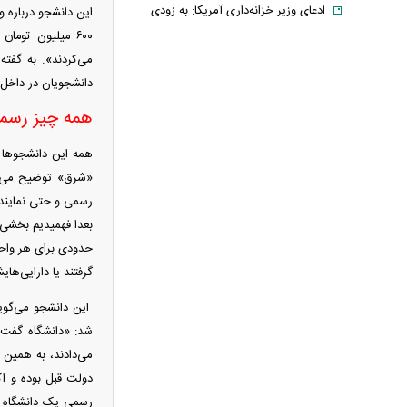
ادعای وزیر خزانه‌داری آمریکا: به زودی
شاهد توافق با ایران خواهیم بود
۶۰۰ میلیون توم
حمله ۶ قلاده سگ به کودک ۹ ساله در
می‌کردند». به گفته
دانشجویان در داخل 
سنندج
رسانه اماراتی: دور هفتم مذاکرات لبنان
همه چیز رسمی
و اسرائیل؛ بدون توافق، بدون عقب‌نشینی
همه این دانشجو‌ها
یک لایحه، هزار سؤال؛ سهم ایران از خزر
«شرق» توضیح می‌دهد
واقعاً در خطر است؟
با وجود جنگ و تحریم می‌توان شرایط
بعدا فهمیدیم بخشی 
اقتصادی را بهبود بخشید
خبر مهم برای بازنشستگان/ شرط جدید
گرفتند یا دارایی‌ها
بازنشستگی اعلام شد
قیمت انواع لپ تاپ ام اس آی MSI +
این دانشجو می‌گوید
جدول
شد: «دانشگاه گفت م
فیلم/ ترامپ: در نظرسنجی‌های اقتصادی
می‌دادند، به همین 
باید بیش از ۱۰۰ درصد رأی داشته باشم
دولت قبل بوده و اک
رسمی یک دانشگاه دو
آتلانتیک: تاب‌آوری ایران دولت ترامپ