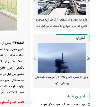
وپا؛ آیا
واردات خودرو از منطقه آزاد تهران؛ مناظره
قیمت خودرو وارد فاز ج
دا می‌کنند؟
داغی که بازار خودرو را تحت تأثیر قرار داد
واکنش بازار به تحولات
فناوری
اقتصاد۲۴-
بیش از چه
۱۴۰۲ هستند، در 
پاسخ روشنی از دان
ناگهانی آزمون جامع
حضور روز قبل در ص
رونمایی از پوکو M ۸ پاور با باتری ۸۰۰۰
چین از بمب افکن H-۶N با موشک هسته‌ای
پهپاد رهگیر یا موشک پدا
محمدهادی امین‌ناجی
رونمایی کرد
کدامیک بیشتر
خود دانشگاه منتشر
آخرین اخبار
صبر می‌کنیم و
وزیر نفت در عملکرد خود موفق نبوده