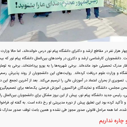
دید شد/ اولین
هجوم خودروسازان چینی به اروپا؛ آیا
واردات خودرو از منطق
 سیاسی + جدول
کارخانه‌های بحران‌زده نجات پیدا می‌کنند؟
داغی که بازار خودرو ر
ار هزار نفر در مقاطع ارشد و دکترای دانشگاه پیام نور درس خوانده‌اند، اما حالا وزار
انتظار مدرک تحصیلی خود مانده‌اند. برخی شهریه‌ها را به یورو پرداخته‌اند، برخی به تومان
شگاه و وزارت علوم دریافت کرده‌اند. روایت‌های این دانشجویان از روند پذیرش رس
، تصویری از بحران اعتماد در آموزش عالی را ترسیم می‌کند. بعد از آخرین تجمع این د
حن مجلس، دانشگاه و نمایندگان فراکسیون آموزش فرصتی یک‌ماهه برای تصمیم‌گیری 
فند؛ قدرت تهدید
رونمایی از پوکو M ۸ پاور با باتری ۸۰۰۰
، رئیس جدید دانشگاه پیام نور، پیش از این بروز مشکل برای دانشجویان بین‌الملل را 
 است؟
میلی‌آمپرساعتی
رونمای
 شده، اما همه مراحل قانونی صدور مجوز طی نشده و همین باعث توقف صدور مدارک 
 چاره نداریم