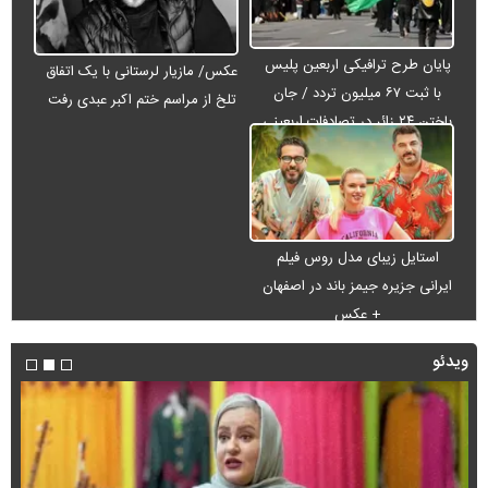
پایان طرح ترافیکی اربعین پلیس
عکس/ مازیار لرستانی با یک اتفاق
با ثبت ۶۷ میلیون تردد / جان
تلخ از مراسم ختم اکبر عبدی رفت
باختن ۲۴ زائر در تصادفات اربعینی
استایل زیبای مدل روس فیلم
ایرانی جزیره جیمز باند در اصفهان
+ عکس
ویدئو