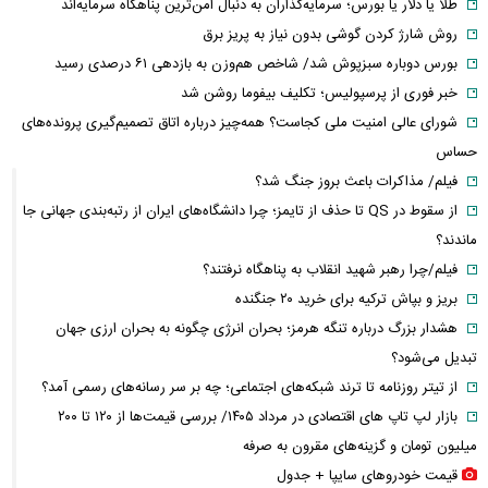
طلا یا دلار یا بورس؛ سرمایه‌گذاران به دنبال امن‌ترین پناهگاه سرمایه‌اند
روش شارژ کردن گوشی بدون نیاز به پریز برق
بورس دوباره سبزپوش شد/ شاخص هم‌وزن به بازدهی ۶۱ درصدی رسید
خبر فوری از پرسپولیس؛ تکلیف بیفوما روشن شد
شورای عالی امنیت ملی کجاست؟ همه‌چیز درباره اتاق تصمیم‌گیری پرونده‌های
حساس
فیلم/ مذاکرات باعث بروز جنگ شد؟
از سقوط در QS تا حذف از تایمز؛ چرا دانشگاه‌های ایران از رتبه‌بندی جهانی جا
ماندند؟
فیلم/چرا رهبر شهید انقلاب به پناهگاه نرفتند؟
بریز و بپاش ترکیه برای خرید ۲۰ جنگنده
هشدار بزرگ درباره تنگه هرمز؛ بحران انرژی چگونه به بحران ارزی جهان
تبدیل می‌شود؟
از تیتر روزنامه تا ترند شبکه‌های اجتماعی؛ چه بر سر رسانه‌های رسمی آمد؟
بازار لپ‌ تاپ‌ های اقتصادی در مرداد ۱۴۰۵/ بررسی قیمت‌ها از ۱۲۰ تا ۲۰۰
میلیون تومان و گزینه‌های مقرون‌ به‌ صرفه
قیمت خودرو‌های سایپا + جدول