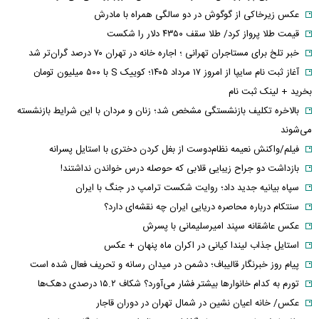
عکس زیرخاکی از گوگوش در دو سالگی همراه با مادرش
قیمت طلا پرواز کرد/ طلا سقف ۴۳۵۰ دلار را شکست
خبر تلخ برای مستاجران تهرانی ؛ اجاره خانه در تهران ۷۰ درصد گران‌تر شد
آغاز ثبت نام سایپا از امروز ۱۷ مرداد ۱۴۰۵؛ کوییک S با ۵۰۰ میلیون تومان
بخرید + لینک ثبت نام
بالاخره تکلیف بازنشستگی مشخص شد؛ زنان و مردان با این شرایط بازنشسته
می‌شوند
فیلم/واکنش نعیمه نظام‌دوست از بغل کردن دختری با استایل پسرانه
بازداشت دو جراح زیبایی قلابی که حوصله درس خواندن نداشتند!
سپاه بیانیه جدید داد؛ روایت شکست ترامپ در جنگ با ایران
سنتکام درباره محاصره دریایی ایران چه نقشه‌ای دارد؟
عکس عاشقانه سپند امیرسلیمانی با پسرش
استایل جذاب لیندا کیانی در اکران ماه پنهان + عکس
پیام روز خبرنگار قالیباف؛ دشمن در میدان رسانه و تحریف فعال شده است
تورم به کدام خانوارها بیشتر فشار می‌آورد؟ شکاف ۱۵.۲ درصدی دهک‌ها
عکس/ خانه اعیان نشین در شمال تهران در دوران قاجار