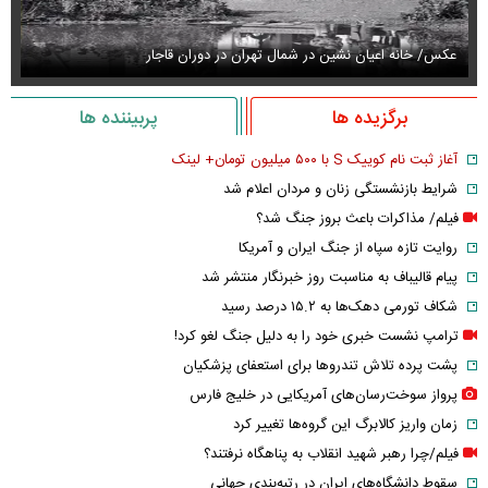
عکس/ خانه اعیان نشین در شمال تهران در دوران قاجار
عک
برگزیده ها
پربیننده ها
آغاز ثبت نام کوییک S با ۵۰۰ میلیون تومان+ لینک
شرایط بازنشستگی زنان و مردان اعلام شد
فیلم/ مذاکرات باعث بروز جنگ شد؟
روایت تازه سپاه از جنگ ایران و آمریکا
پیام قالیباف به مناسبت روز خبرنگار منتشر شد
شکاف تورمی دهک‌ها به ۱۵.۲ درصد رسید
ترامپ نشست خبری خود را به دلیل جنگ لغو کرد!
پشت پرده تلاش تندروها برای استعفای پزشکیان
پرواز سوخت‌رسان‌های آمریکایی در خلیج فارس
زمان واریز کالابرگ این گروه‌ها تغییر کرد
فیلم/چرا رهبر شهید انقلاب به پناهگاه نرفتند؟
سقوط دانشگاه‌های ایران در رتبه‌بندی جهانی