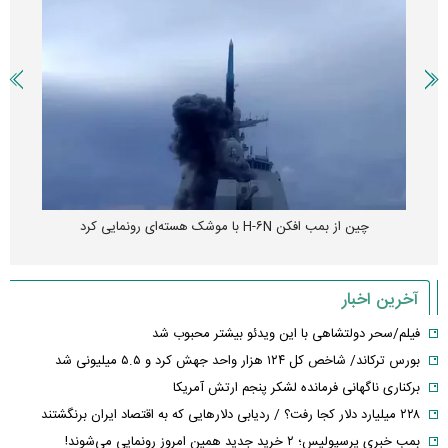
چین از بمب افکن H-۶N با موشک هسته‌ای رونمایی کرد
آخرین اخبار
فیلم/سحر دولتشاهی با این ویدئو بیشتر محبوب شد
بورس ترکاند/ شاخص کل ۱۲۴ هزار واحد جهش کرد و ۵.۵ میلیونی شد
برکناری ناگهانی فرمانده لشکر پنجم ارتش آمریکا
۲۲۸ میلیارد دلار کجا رفت؟ / ردیابی دلارهایی که به اقتصاد ایران برنگشتند
بمب خبری پرسپولیس؛ ۲ خرید جدید همین امروز رونمایی می‌شوند!