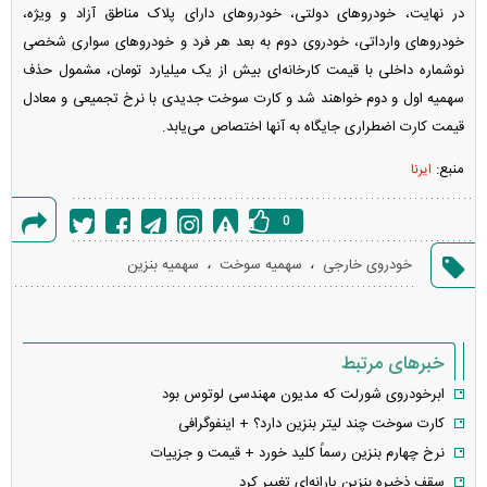
در نهایت، خودرو‌های دولتی، خودرو‌های دارای پلاک مناطق آزاد و ویژه،
خودرو‌های وارداتی، خودروی دوم به بعد هر فرد و خودرو‌های سواری شخصی
نوشماره داخلی با قیمت کارخانه‌ای بیش از یک میلیارد تومان، مشمول حذف
سهمیه اول و دوم خواهند شد و کارت سوخت جدیدی با نرخ تجمیعی و معادل
قیمت کارت اضطراری جایگاه به آنها اختصاص می‌یابد.
منبع:
ایرنا
0
گزارش
،
،
خودروی خارجی
سهمیه سوخت
سهمیه بنزین
خطا
خبرهای مرتبط
ابرخودروی شورلت که مدیون مهندسی لوتوس بود
کارت سوخت چند لیتر بنزین دارد؟ + اینفوگرافی
نرخ چهارم بنزین رسماً کلید خورد + قیمت و جزییات
سقف ذخیره بنزین یارانه‌ای تغییر کرد