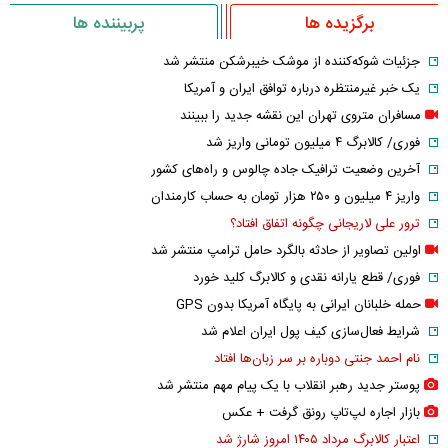
برگزیده ها
پربیننده ها
جزئیات شوکه‌کننده از موشک خیبرشکن منتشر شد
یک خبر غیرمنتظره درباره توافق ایران و آمریکا
مسافران متروی تهران این نقشه جدید را ببینند
فوری/ کالابرگ ۴ میلیون تومانی واریز شد
آخرین وضعیت ترافیک جاده چالوس و راه‌های کشور
واریز ۴ میلیون و ۲۵۰ هزار تومان به حساب کارمندان
ترور علی لاریجانی چگونه اتفاق افتاد؟
اولین تصاویر از حادثه بالگرد حامل ترامپ منتشر شد
فوری/ قطع یارانه نقدی و کالابرگ کلید خورد
حمله خلبانان ایرانی به پایگاه آمریکا بدون GPS
شرایط فعال‌سازی کیف پول ایران اعلام شد
نام احمد جنتی دوباره بر سر زبان‌ها افتاد
پوستر جدید رهبر انقلاب با یک پیام مهم منتشر شد
بازار اجاره لپ‌تاپ رونق گرفت + عکس
اعتبار کالابرگ مرداد ۱۴۰۵ امروز شارژ شد