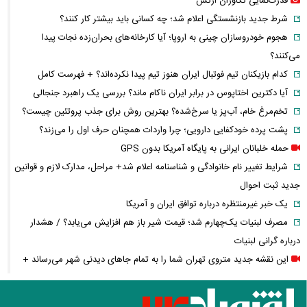
قدرت‌نمایی تکاوران ارتش
شرط جدید بازنشستگی اعلام شد؛ چه کسانی باید بیشتر کار کنند؟
هجوم خودروسازان چینی به اروپا؛ آیا کارخانه‌های بحران‌زده نجات پیدا
می‌کنند؟
کدام بازیکنان تیم فوتبال ایران هنوز تیم پیدا نکرده‌اند؟ + فهرست کامل
آیا دکترین اختاپوس در برابر ایران ناکام ماند؟ بررسی یک راهبرد جنجالی
تخم‌مرغ خام، آب‌پز یا سرخ‌شده؟ بهترین روش برای جذب پروتئین چیست؟
پشت پرده خودکفایی دارویی؛ چرا واردات همچنان حرف اول را می‌زند؟
حمله خلبانان ایرانی به پایگاه آمریکا بدون GPS
شرایط تغییر نام خانوادگی و شناسنامه اعلام شد+ مراحل، مدارک لازم و قوانین
جدید ثبت احوال
یک خبر غیرمنتظره درباره توافق ایران و آمریکا
مصرف لبنیات یک‌چهارم شد؛ قیمت شیر باز هم افزایش می‌یابد؟ / هشدار
درباره گرانی لبنیات
این نقشه جدید متروی تهران شما را به تمام جاهای دیدنی شهر می‌رساند +
ویدئو
قیمت انواع دستگاه ماینر + جدول