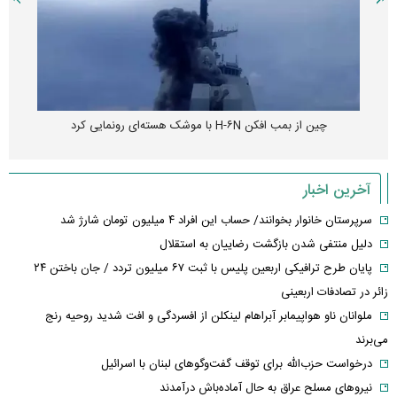
چین از بمب افکن H-۶N با موشک هسته‌ای رونمایی کرد
آخرین اخبار
سرپرستان خانوار بخوانند/ حساب این افراد ۴ میلیون تومان شارژ شد
دلیل منتفی شدن بازگشت رضاییان به استقلال
پایان طرح ترافیکی اربعین پلیس با ثبت ۶۷ میلیون تردد / جان باختن ۲۴
زائر در تصادفات اربعینی
ملوانان ناو هواپیمابر آبراهام لینکلن از افسردگی و افت شدید روحیه رنج
می‌برند
درخواست حزب‌الله برای توقف گفت‌وگوهای لبنان با اسرائیل
نیروهای مسلح عراق به حال آماده‌باش درآمدند