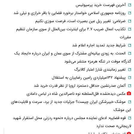
آخرین فهرست خرید پرسپولیس
روزنامه جمهوری اسلامی خواستار برخورد قضایی با باقر خرازی و نیلی شد
ضرغامی: تغییر ریل عین بصیرت است، فرصت سوزی نکنیم
تکذیب اعمال ضریب ۲.۷ برای اینترنت بین‌الملل از سوی سازمان تنظیم
مقررات
شرایط جدید تمدید اجاره اعلام شد
الحدث: به زودی بیانیه‌ای مشترک از سوی عمان و ایران درباره «ایجاد یک
گذرگاه موقت در تنگه هرمز» منتشر می‌شود
تغییر زمانبندی‌ شارژ اعتبار کالابرگ
پیشنهاد ۱۳۲میلیاردی رامین رضاییان به استقلال
آلمان صدرنشین حداقل دستمزد اروپا از نظر قدرت خرید شد
عکس دیده‌نشده ظل‌السلطنه نوه ناصرالدین شاه در لباس دامادی
موشک خیبرشکن ایران چیست؟ جزئیات جدید از برد، سرعت و قابلیت‌های
این موشک
قوه قضاییه: ادعای نماینده مجلس درباره «نحوه ردزنی محل استقرار شهید
لاریجانی» صحت ندارد