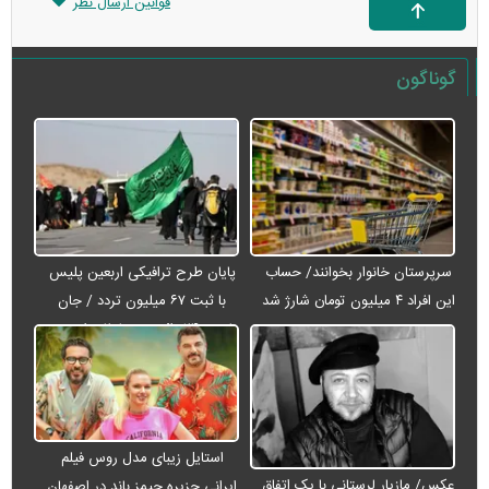
قوانین ارسال نظر
گوناگون
سرپرستان خانوار بخوانند/ حساب
پایان طرح ترافیکی اربعین پلیس
این افراد ۴ میلیون تومان شارژ شد
با ثبت ۶۷ میلیون تردد / جان
باختن ۲۴ زائر در تصادفات اربعینی
استایل زیبای مدل روس فیلم
عکس/ مازیار لرستانی با یک اتفاق
ایرانی جزیره جیمز باند در اصفهان