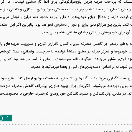
تند که پرداخت هزینه بنزین پنج‌هزارتومانی برای آنها کار سختی نیست، اما اگر ای
و حتی داخلی نیز بسط دهیم، چراکه سقف قیمتی خودرو‌های مونتاژی و داخلی نیز بسی
بالای ۱.۵‌میلیاردتومان قیمت دارند و حداقل بهای خ
ند، بنزین پنج‌هزارتومانی برای او دور از دسترس نخواهد بود، بنابراین اگر این استدلا
ن آن برای خودرو‌های وارداتی چندان منطقی به‌نظر نمی‌رسد.
به‌طور رسمی بر کاهش مصرف بنزین، کنترل ناترازی انرژی و مدیریت هزینه‌های یارا
ودرو‌ها و تمرکز صرف بر مبنای «منشأ تولید» یا «برچسب وارداتی» عملا اثربخشی
 انرژی نشان می‌دهد؛ هرگونه نظام سهمیه‌بندی زمانی کارآمد خواهد بود که بر پا
ود، نه بر اساس دسته‌بندی‌های کلی و بعضا غیرمرتبط با مصرف.
وع سیاستگذاری می‌تواند سیگنال‌های نادرستی به صنعت خودرو ارسال کند. وقتی خود
نه بنزین بهره‌مند می‌شوند، انگیزه‌ای برای بهبود فناوری پیشرانه، کاهش مصرف سوخت 
ماند. در مقابل، واردکنندگان و مصرف‌کنندگان خودرو‌های کم‌مصرف خارجی با محدودیت‌ه
0
،
ت
سهمیه بنزین