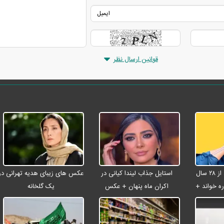
قوانین ارسال نظر
شادمهر عقیلی بعد از ۲۸ سال
استایل جذاب لیندا کیانی در
عکس های زیبای هدیه تهرانی در
ه خواند +
اکران ماه پنهان + عکس
یک گلخانه