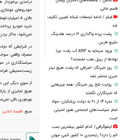
عکس / عاشقانه‌های دختران پیمان
درآمدی برخوردار هس
قاسم خانی
خودرو‌های مونتاژی 
فیلم / ادامه تجمعات شبانه تعیین تکلیف
شد
خرید خودرو پرداخت ک
پشت پرده واگذاری ۱۲ درصد هلدینگ
نمی‌شود، به‌کار برد
خلیج فارس
در شرایطی که دولت 
ورود سرمایه به XRP آب رفت؛ چرا
مصرف واقعی سوخت خ
نهادها از ریپل عقب نشستند؟
سیاستگذاری در حوزه
روز خبرنگار؛ اعترافی که پشت هیچ تیتر
زیست‌محیطی طراحی ش
خبری منتشر نشد
از سوی دیگر، این ن
روایت تلخ روز خبرنگار؛ همه چیزهایی
هیچ تمایزی از یارا
که خبرنگاران نگفتند
بهره‌وری باقی نمی‌
نمره ۱۴ از ۲۰ به دولت پزشکیان؛ جواد
امام: سیاست‌های اجتماعی هنوز امنیتی
منبع:
اقتصاد آنلاین
است
اینفوگرافی/ کدام کشور بیشترین بمب
اتم را دارد؟ رتبه‌بندی ۱۰ کشور اتمی جهان
سهمیه سوخ