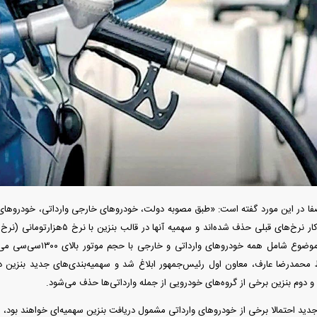
آغاز ثبت نام سایپا از امروز ۱۷ مرداد ۱۴۰۵؛
واردات خودرو گران‌تر شد/ جهش گواهی
میلیون تومان بخرید + لینک
اسقاط و محدودیت جدید در مناطق آزاد
جدید در بازار
ا در این مورد گفته است: «طبق مصوبه دولت، خودرو‌های خارجی وارداتی، خودرو‌های ف
پلاک دولتی از سازوکار نرخ‌های قبلی حذف ش
شارژ می‌شود. این موضوع شامل 
رونمایی از پوکو M ۸ پاور با باتری ۸۰۰۰
چگونه جنگ معاملات «هوش مصنوعی»
هوش مصنوعی خ
 محمدرضا عارف، معاون اول رئیس‌جمهور ابلاغ شد و سهمیه‌بندی‌های جدید بنزین
عتی
ترامپ در خلیج فارس را نابود کرد؟
و دوم بنزین برخی از گروه‌های خودرویی از جمله وارداتی‌ها حذف می‌شود.
ت جدید احتمالا برخی از خودرو‌های وارداتی مشمول دریافت بنزین سهمیه‌ای خواهند بود