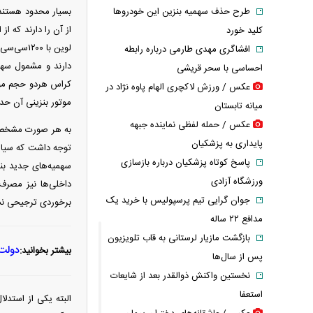
طرح حذف سهمیه بنزین این خودرو‌ها
کلید خورد
افشاگری مهدی طارمی درباره رابطه
احساسی با سحر قریشی
عکس / ورزش لاکچری الهام پاوه نژاد در
موتور بنزینی آن حدود ۱۵۰۰‌سی‌سی است. در این بین تنها سوزوکی سوئیفت ۱۲۰۰‌سی‌سی حج
میانه تابستان
عکس / حمله لفظی نماینده جبهه
به هر صورت مشخص ا
پایداری به پزشکیان
توجه داشت که سیاست
پاسخ کوتاه پزشکیان درباره بازسازی
سهمیه‌های جدید بنز
ورزشگاه آزادی
داخلی‌ها نیز مصرف 
جوان گرایی تیم پرسپولیس با خرید یک
برخوردی ترجیحی نسبت
مدافع ۲۲ ساله
بازگشت مازیار لرستانی به قاب تلویزیون
دولت کاهش ۴۰ د
بیشتر بخوانید:
پس از سال‌ها
نخستین واکنش ذوالقدر بعد از شایعات
استعفا
البته یکی از استدل