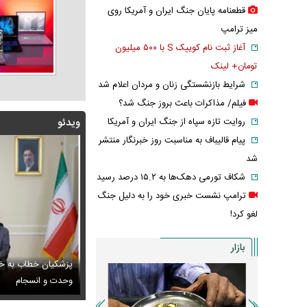
قطعنامه پایان جنگ ایران و آمریکا روی
میز ترامپ
آغاز ثبت نام کوییک S با ۵۰۰ میلیون
تومان+ لینک
شرایط بازنشستگی زنان و مردان اعلام شد
فیلم/ مذاکرات باعث بروز جنگ شد؟
روایت تازه سپاه از جنگ ایران و آمریکا
ویدئو
پیام قالیباف به مناسبت روز خبرنگار منتشر
شد
شکاف تورمی دهک‌ها به ۱۵.۲ درصد رسید
ترامپ نشست خبری خود را به دلیل جنگ
لغو کرد!
بازار
پزشکیان خطاب به خب
 ادامه تجمعات شبانه تعیین تکلیف شد
س / عاشقانه‌های دختران پیمان قاسم خانی
وحدت و انسجام
عکس / ورزش لاکچ