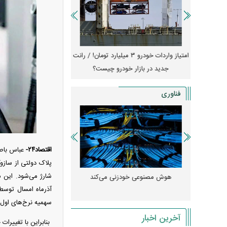
جهش گواهی
امتیاز واردات خودرو ۳ میلیارد تومان! / رانت
ناطق آزاد
جدید در بازار خودرو چیست؟
کوییک S با ۵۰۰ 
ثبت نام
فناوری
اقتصاد۲۴-
عباس باصف
 مصنوعی»
هوش مصنوعی خودزنی می‌کند
آذرماه امسال توسط
ود کرد؟
میلی‌آمپرسا
سهمیه نرخ‌های اول 
آخرین اخبار
بنابراین با تغییرا