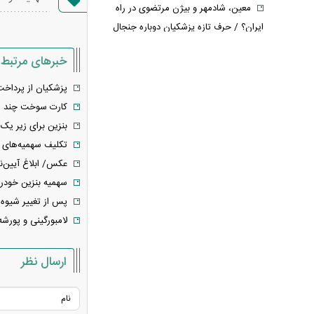
معین، شادمهر و بیژن مرتضوی در راه
ایران؟ / حرف تازه پزشکیان دوباره جنجال
به پا کرد
خبرهای مرتبط
واکنش دفتر معاون اول ریاست
جمهوری به یک گزارش درباره کسری بودجه
پزشکیان از پرداخت ۸ میلیون تومان به هر باک بنزین خب
و کالابرگ
کارت سوخت چند لیت
چگونه جنگ معاملات «هوش مصنوعی»
بنزین برای زیر یک 
ترامپ در خلیج فارس را نابود کرد؟
تکلیف سهمیه‌های
این افراد بیشتر سرطان مری می‌گیرند؛
عکس/ ابلاغ آیین‌نا
عوامل خطر را جدی بگیرید
سهمیه بنزین خودر
عراقچی خبر داد؛ توافق با عمان نزدیک
پس از تغییر شیوه 
است، اما تنگه هرمز باز نمی‌شود
لامبورگینی و پورشه
تمدید قرارداد اوزجان بیزاتی با استقلال؛
مربی ترک‌تبار ماندنی شد
ارسال نظر
پاییز پربارش از راه می‌رسد/ فرصت
طلایی دولت برای جبران کمبود آب
اسامی خریدهای جدید پرسپولیس لو