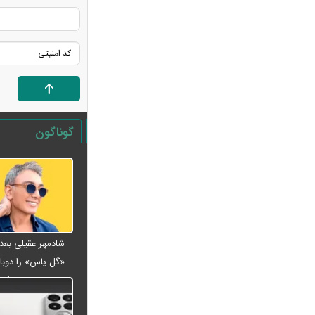
رفت
هوش مصنوعی خودزنی می‌کند
بازنشستگان کشوری بخوانند؛ آخرین
مهلت ثبت‌نام بیمه تکمیلی اعلام شد
پزشکیان خطاب به خبرنگاران چه گفت؟
/تأکید رئیس‌جمهور بر وحدت و انسجام
شوک تازه به اقتصاد آمریکا / بازار کار
گوناگون
آمریکا غافلگیر شد
لیونل مسی عزادار شد + عکس
جوراب‌های شهباز شریف خبرساز شد
بحران گاز جدی شد؛ صنعت گاز برای
حل ناترازی سراغ دانش‌بنیان‌ها رفت
کلثوم اکبری در آستانه قصاص؛ ۱۰ حکم
«گل یاس» را دوبار
قصاص صادر شد، تصمیم نهایی با دیوان
ویدئو
عالی
کوبا در تاریکی فرو رفت؛ برق کل کشور