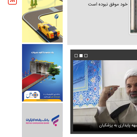
خود موفق نبوده است
ندیده بودید / انتشار برای نخستین
هه پایداری به پزشکیان
فیلم / ادامه تجمعات شبانه تعیین تکلیف شد
عکس / عاشقانه‌های دختران پیمان قاسم خان