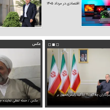
اقتصادی در مرداد ۱۴۰۵
عکس
رنگاران چه گفت؟ /تأکید رئیس‌جمهور بر
این فیلم از رهبر انقلاب را تاکنون 
ری الهام پاوه نژاد در میانه تابستان
بار
عکس / حمله لفظی نماینده جب