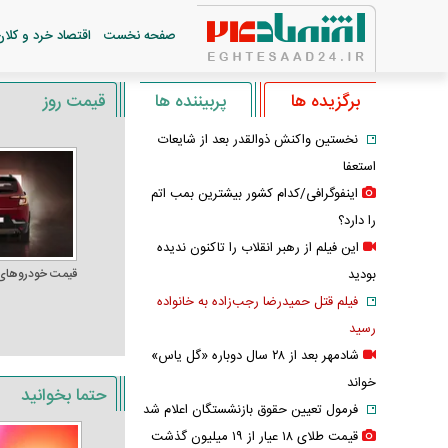
صفحه نخست
اقتصاد خرد و کلان
برگزیده ها
پربیننده ها
قیمت روز
نخستین واکنش ذوالقدر بعد از شایعات
استعفا
اینفوگرافی/کدام کشور بیشترین بمب اتم
را دارد؟
این فیلم از رهبر انقلاب را تاکنون ندیده
بودید
قیمت خودرو‌های
فیلم قتل حمیدرضا رجب‌زاده به خانواده
رسید
شادمهر بعد از ۲۸ سال دوباره «گل یاس»
خواند
حتما بخوانید
فرمول تعیین حقوق بازنشستگان اعلام شد
قیمت طلای ۱۸ عیار از ۱۹ میلیون گذشت