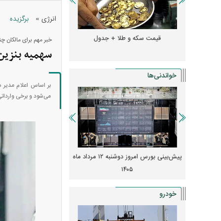
»
انرژی
برگزیده
و + جدول
قیمت سکه و طلا + جدول
قیمت دلار، یورو و سایر 
خبر مهم برای مالکان چ
سهمیه بنزین
خواندنی‌ها
می‌شود و برخی واردا
 از افت شدید
پیش‌بینی بورس امروز دوشنبه ۱۲ مرداد ماه
زنگ خطر انباشت نیاز در 
و نصب‌ها
۱۴۰۵
قیمت‌ها فشرده
خودرو