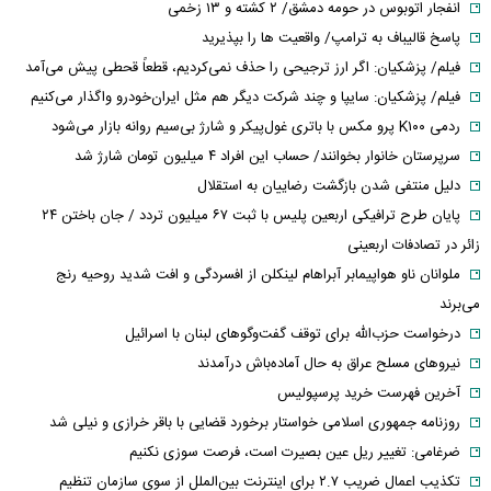
انفجار اتوبوس در حومه دمشق/ ۲ کشته و ۱۳ زخمی
پاسخ قالیباف به ترامپ/ واقعیت ها را بپذیرید
فیلم/ پزشکیان: اگر ارز ترجیحی را حذف نمی‌کردیم، قطعاً قحطی پیش می‌آمد
فیلم/ پزشکیان: سایپا و چند شرکت دیگر هم مثل ایران‌خودرو واگذار می‌کنیم
ردمی K۱۰۰ پرو مکس با باتری غول‌پیکر و شارژ بی‌سیم روانه بازار می‌شود
سرپرستان خانوار بخوانند/ حساب این افراد ۴ میلیون تومان شارژ شد
دلیل منتفی شدن بازگشت رضاییان به استقلال
پایان طرح ترافیکی اربعین پلیس با ثبت ۶۷ میلیون تردد / جان باختن ۲۴
زائر در تصادفات اربعینی
ملوانان ناو هواپیمابر آبراهام لینکلن از افسردگی و افت شدید روحیه رنج
می‌برند
درخواست حزب‌الله برای توقف گفت‌وگوهای لبنان با اسرائیل
نیروهای مسلح عراق به حال آماده‌باش درآمدند
آخرین فهرست خرید پرسپولیس
روزنامه جمهوری اسلامی خواستار برخورد قضایی با باقر خرازی و نیلی شد
ضرغامی: تغییر ریل عین بصیرت است، فرصت سوزی نکنیم
تکذیب اعمال ضریب ۲.۷ برای اینترنت بین‌الملل از سوی سازمان تنظیم