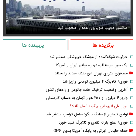
استایل جدید صابر ابر در فضای مجازی پربازدید شد
عک
برگزیده ها
پربیننده ها
جزئیات شوکه‌کننده از موشک خیبرشکن منتشر شد
یک خبر غیرمنتظره درباره توافق ایران و آمریکا
مسافران متروی تهران این نقشه جدید را ببینند
فوری/ کالابرگ ۴ میلیون تومانی واریز شد
آخرین وضعیت ترافیک جاده چالوس و راه‌های کشور
واریز ۴ میلیون و ۲۵۰ هزار تومان به حساب کارمندان
ترور علی لاریجانی چگونه اتفاق افتاد؟
اولین تصاویر از حادثه بالگرد حامل ترامپ منتشر شد
فوری/ قطع یارانه نقدی و کالابرگ کلید خورد
حمله خلبانان ایرانی به پایگاه آمریکا بدون GPS