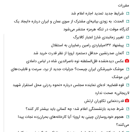
مقررات
شرایط جدید تمدید اجاره اعلام شد
الحدث: به زودی بیانیه‌ای مشترک از سوی عمان و ایران درباره «ایجاد یک
گذرگاه موقت در تنگه هرمز» منتشر می‌شود
تغییر زمانبندی‌ شارژ اعتبار کالابرگ
پیشنهاد ۱۳۲میلیاردی رامین رضاییان به استقلال
آلمان صدرنشین حداقل دستمزد اروپا از نظر قدرت خرید شد
عکس دیده‌نشده ظل‌السلطنه نوه ناصرالدین شاه در لباس دامادی
موشک خیبرشکن ایران چیست؟ جزئیات جدید از برد، سرعت و قابلیت‌های
این موشک
قوه قضاییه: ادعای نماینده مجلس درباره «نحوه ردزنی محل استقرار شهید
لاریجانی» صحت ندارد
قدرت‌نمایی تکاوران ارتش
شرط جدید بازنشستگی اعلام شد؛ چه کسانی باید بیشتر کار کنند؟
هجوم خودروسازان چینی به اروپا؛ آیا کارخانه‌های بحران‌زده نجات پیدا
می‌کنند؟