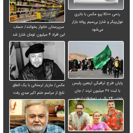
ردمی K۱۰۰ پرو مکس با باتری
غول‌پیکر و شارژ بی‌سیم روانه بازار
سرپرستان خانوار بخوانند/ حساب
می‌شود
این افراد ۴ میلیون تومان شارژ شد
پایان طرح ترافیکی اربعین پلیس
عکس/ مازیار لرستانی با یک اتفاق
با ثبت ۶۷ میلیون تردد / جان
تلخ از مراسم ختم اکبر عبدی رفت
باختن ۲۴ زائر در تصادفات اربعینی