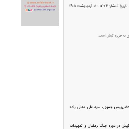
تاریخ انتشار: ۱۲:۲۴ - ۰۱ ارديبهشت ۱۴۰۵
دی به جزیره کیش است.
ران خودرو + جدول
قیمت سکه و طلا + جدول
پیش‌بینی بورس امروز دوشنبه ۱۲ مرداد ماه
فتررییس جمهور، سید علی مدنی زاده
۱۴
ه کیش در دوره جنگ رمضان و تمهیدات