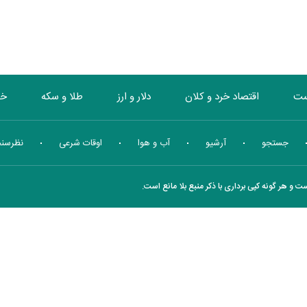
ست
اقتصاد خرد و کلان
دلار و ارز
طلا و سکه
خو
بورس
انرژی
چندرسانه ای
منهای اقتصاد
جستجو
آرشیو
آب و هوا
اوقات شرعی
نظرسن