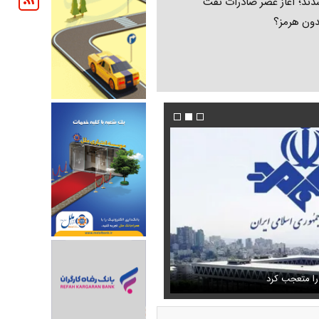
ند؛ آغاز عصر صادرات نفت
دون هرمز؟
 حذف نمی‌کردیم، قطعاً قحطی
فیلم/ توصیه رهبر شهید درباره احتمال اسارت م
را متعجب کرد
خامنه ای
استایل جدید صابر ابر در فضای مجازی پرباز