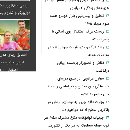
پارادوکس گرانی و تورم در شمال ایران/
ردمی K۱۰۰ پ
هزینه‌های زندگی ۲ برابری
غول‌پیکر و شارژ بی‌سی
تحلیل و پیش‌بینی بازار خودرو هفته
می‌شود
سوم مرداد ۱۴۰۵
ریسک بزرگ استقلال روی آسانی با
پنجره بسته
رشد ۴.۸ درصدی قیمت جهانی طلا در
استایل زیبای مدل
معاملات هفته
ایرانی جزیره جیم
نقاش و تصویرگر برجسته ایرانی
اصفهان + 
درگذشت
معاون عراقچی: در هیچ دوره‌ای
هماهنگی بین میدان و دیپلماسی را مانند
حال حاضر نداشتیم
وزارت دفاع چین: به نوسازی ارتش در
بالاترین سطح ادامه خواهیم داد
جزئیات توافق‌نامه دفاع مشترک مکه/ هر
گونه حملهٔ مسلحانه به هر یک از کشورها،