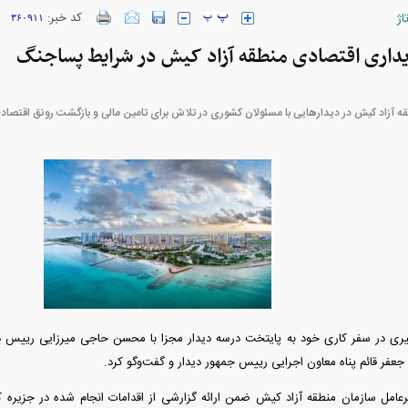
اژ
کد خبر:
۳۶۰۹۱۱
ایداری اقتصادی منطقه آزاد کیش در شرایط پساجنگ
ه آزاد کیش در دیدار‌هایی با مسئولان کشوری در تلاش برای تامین مالی و بازگشت رونق اقتصا
ارز‌ها + جدول
قیمت خودرو‌های ایران خودرو + جدول
قیمت خودرو‌های ای
بازار مسکن؛ فنر
کارنامه مردود محسن پاک‌ نژاد؛ از افت شدید
ی در سفر کاری خود به پایتخت درسه دیدار مجزا با محسن حاجی میرزایی رییس د
 شده
درآمد ارزی تا بازی با عزل و نصب‌ها
۰۵
جعفر قائم پناه معاون اجرایی رییس جمهور دیدار و گفت‌و‌گو کرد.
دیرعامل سازمان منطقه آزاد کیش ضمن ارائه گزارشی از اقدامات انجام شده در جزیر