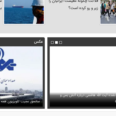
فلاکت چگونه معیشت ایرانیان را
شد
زیر و رو کرده است؟
ب
عکس
 نشده آیت الله هاشمی درباره آتش بس و
فیلم/ پزشکیان: اگر ارز ترجیحی را
ظل‌السلطنه نوه ناصرالدین شاه در لباس دامادی
پیش می‌آمد
سانسور عجیب تلویزیون همه 