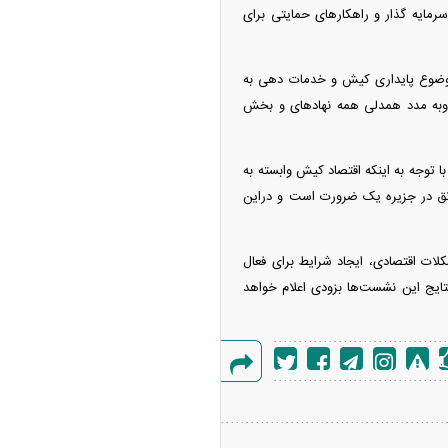
مایه گذار و راهکار‌های حمایتی برای
موضوع پایداری کیش و خدمات دهی به
ه وبه مدد همدلی همه نهاد‌های و بخش
ه آزاد تهران؛ مناظره
ا توجه به اینکه اقتصاد کیش وابسته به
ا تحت تأثیر قرار داد
ونق در جزیره یک ضرورت است و دراین
ت اقتصادی، ایجاد شرایط برای فعال
ایج این نشست‌ها بزودی اعلام خواهد
گزارش
چین از بمب افکن H-۶N با موشک هسته‌ای
خطا
ی کرد