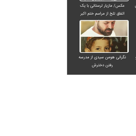
عکس/ مازیار لرستانی با یک
اتفاق تلخ از مراسم ختم اکبر
عبدی رفت
نگرانی هومن سیدی از مدرسه
رفتن دخترش