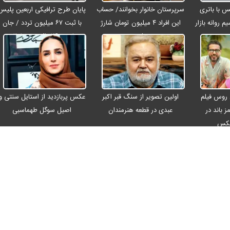
رو مکس با باتری
سرپرستان خانوار بخوانند/ حساب
پایان طرح ترافیکی اربعین پلیس
م روانه بازار
این افراد ۴ میلیون تومان شارژ
با ثبت ۶۷ میلیون تردد / جان
شد
باختن ۲۴ زائر در تصادفات
اربعینی
 روس فیلم
اولین تصویر از سنگ قبر اکبر
عکس پربازدید از استایل سنتی و
ز باند در
عبدی در قطعه هنرمندان
اصیل سوگل طهماسبی
عکس