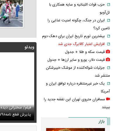
حزب قوات اللبنانیه و سایه همکاری با
تل‌آویو
ایران در جنگ، چگونه امنیت غذایی را
تامین کرد؟
بیشترین تورم تاریخ ایران برای دهک دوم
افزایش اعتبار کالابرگ جدی شد
ویدئو
قیمت سکه و طلا + جدول
قیمت دلار، یورو و سایر ارز‌ها + جدول
جزئیات شوکه‌کننده از موشک خیبرشکن
منتشر شد
یک خبر غیرمنتظره درباره توافق ایران و
آمریکا
مسافران متروی تهران این نقشه جدید را
ببینند
توصیه رهبر شهید درباره احتمال اسارت مجتبی و مصطفی
فیلم/ سخنرانی دیده
ای
تایل جدید صابر ابر در فضای مجازی پربازدید شد
پذیرش قطع نامه۵۹۸
عکس دیده‌نشده 
بازار