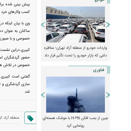
خودرو
پیش بینی شده برای 
کسب وکار‌های خرد خ
وی با بیان اینکه 
ساکنان به عنوان دس
خصوصی و با صبوری ک
وپا؛ آیا
واردات خودرو از منطقه آزاد تهران؛ مناظره
قیمت خودرو وارد فاز ج
کبیری دراین نشست‌ها
دا می‌کنند؟
داغی که بازار خودرو را تحت تأثیر قرار داد
واکنش بازار به تحولات
حضور گردشگران است
خصوص در تلاش هستیم
فناوری
گفتنی است کبیری ب
سازی گردشگری و تا
شد.
منطقه آزاد 
رونمایی از پوکو M ۸ پاور با باتری ۸۰۰۰
چین از بمب افکن H-۶N با موشک هسته‌ای
پهپاد رهگیر یا موشک پدا
رونمایی کرد
کدامیک بیشتر