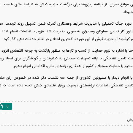
مواقع بحران، از برنامه ریزی‌ها برای بازگشت جزیره کیش به شرایط عادی با جذب سر
برداد.
در دوره جنگ تحمیلی با مدیریت شرایط وهمکاری گمرک ضمن تسهیل روند ترددها، 
تور کار تمامی معاونان ومدیران به خوبی مدیریت شد افزود: با اقدامات انجام شد
یشوندان جزیره کیش از این دوره با کمترین اختلال در نظام خدمات دهی گذر کرد.
دید شد/ اولین
هجوم خودروسازان چینی به اروپا؛ آیا
واردات خودرو از منطق
 با اشاره به لزوم حمایت از کسب و کار‌ها به منظور بازگشت به چرخه اقتصادی افزود: ب
 سیاسی + جدول
کارخانه‌های بحران‌زده نجات پیدا می‌کنند؟
داغی که بازار خودرو ر
 تامین نقدینگی با ارائه تسهیلات حمایتی به کیشوندان و گردشگران برای ایجاد ر
 با حمایت مسئولان کشور و همکاری نهاد‌های مالی، اقداماتی انجام دهیم.
ا انجام دیدار با مسیولین کشوری از جمله سه نشست ذکر شده در خصوص رفع مشکلا
مین نقدینگی، اقدامات ارزشمندی درجهت رونق اقتصادی کیش انجام داده است که نت
0
کیش
فند؛ قدرت تهدید
رونمایی از پوکو M ۸ پاور با باتری ۸۰۰۰
 است؟
میلی‌آمپرساعتی
رونمای