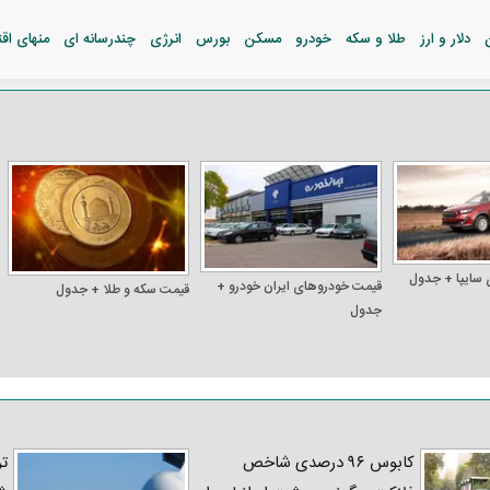
دلار و ارز
طلا و سکه
خودرو
مسکن
بورس
انرژی
چندرسانه ای
منهای اق
 سایپا + جدول
قیمت خودرو‌های ایران خودرو +
قیمت سکه و طلا + جدول
جدول
کابوس ۹۶ درصدی شاخص
تر