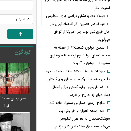
ایستگاه آخر/چشم‌ها به تصمیم شورای عالی
امنیت ملی
فیلم/ خط و نشان ترامپ برای سوئیس
عبدالناصر همتی: اگر اقتصاد ایران در
حال فروپاشی بود، چرا آمریکا از توافق
می‌گوید
پیمان مولوی کیست؟/ از حمله به
گوناگون
سیاست‌های دولت چهاردهم تا طرفداری
مشروط از توافق با آمریکا
جزئیات «توافق مکه» منتشر شد؛ پیمان
دفاعی سه‌جانبه ترکیه، عربستان و پاکستان
رقم تاریخی اجارۀ کشتی برای انتقال
نفت عراق به خارج از هرمز
تحریم‌های جدید آم
نتایج آزمون مدارس سمپاد اعلام شد
ایران
امام‌ جمعه اهواز: با افزایش برد
موشک‌هایمان به ۱۵ هزار کیلومتر
می‌خواهیم عمق خاک آمریکا را بزنیم