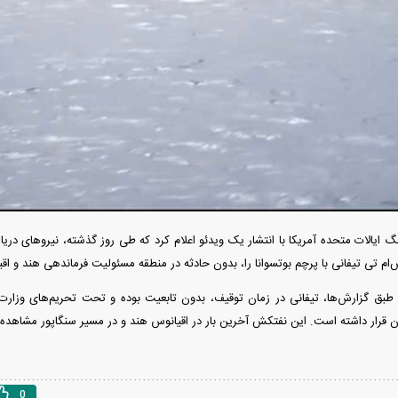
دید شد/ اولین
هجوم خودروسازان چینی به اروپا؛ آیا
واردات خودرو از منطق
 سیاسی + جدول
کارخانه‌های بحران‌زده نجات پیدا می‌کنند؟
داغی که بازار خودرو ر
 ایالات متحده آمریکا با انتشار یک ویدئو اعلام کرد که طی روز گذشته، نیرو‌های دری
م تی تیفانی با پرچم بوتسوانا را، بدون حادثه در منطقه مسئولیت فرماندهی هند و اقیا
فند؛ قدرت تهدید
رونمایی از پوکو M ۸ پاور با باتری ۸۰۰۰
بق گزارش‌ها، تیفانی در زمان توقیف، بدون تابعیت بوده و تحت تحریم‌های وزارت خزا
 است؟
میلی‌آمپرساعتی
رونمای
ن قرار داشته است. این نفتکش آخرین بار در اقیانوس هند و در مسیر سنگاپور مشاهد
0