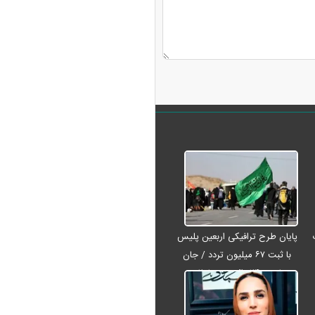
پایان طرح ترافیکی اربعین پلیس
با ثبت ۶۷ میلیون تردد / جان
باختن ۲۴ زائر در تصادفات
اربعینی