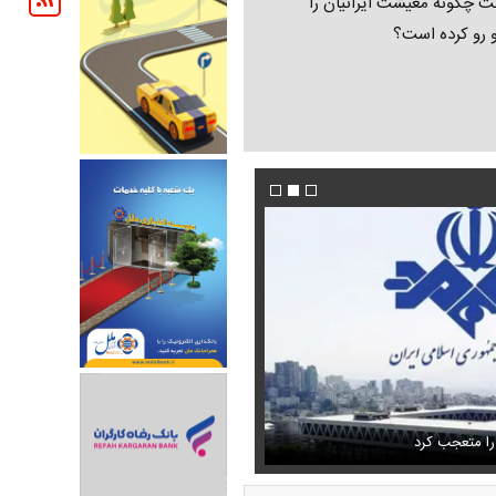
ت چگونه معیشت ایرانیان را
و رو کرده است؟
تمال اسارت مجتبی و مصطفی
فیلم/پزشکیان:از قالیباف خواهش کردیم که رئیس ت
را متعجب کرد
شود
استایل جدید صابر ابر در فضای مجازی پرباز