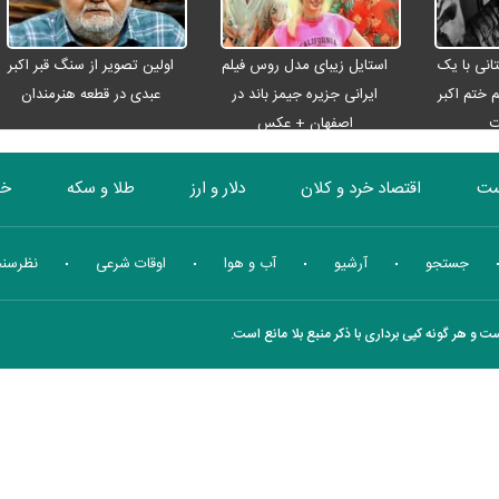
انی با یک
استایل زیبای مدل روس فیلم
اولین تصویر از سنگ قبر اکبر
م ختم اکبر
ایرانی جزیره جیمز باند در
عبدی در قطعه هنرمندان
ت
اصفهان + عکس
ست
اقتصاد خرد و کلان
دلار و ارز
طلا و سکه
خو
بورس
انرژی
چندرسانه ای
منهای اقتصاد
جستجو
آرشیو
آب و هوا
اوقات شرعی
نظرسن