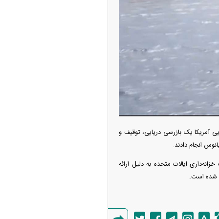
ه آزاد تهران؛ مناظره
ا تحت تأثیر قرار داد
ایی آمریکا یک بازرسی دریایی، توقیف و
نوس انجام دادند.
چین از بمب افکن H-۶N با موشک هسته‌ای
نه‌داری ایالات متحده به دلیل ارائه
ی کرد
ه شده است.