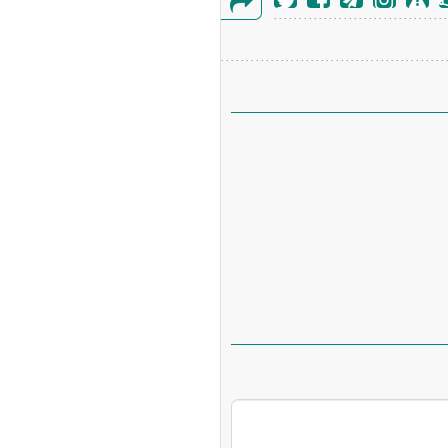
گزارش
خطا