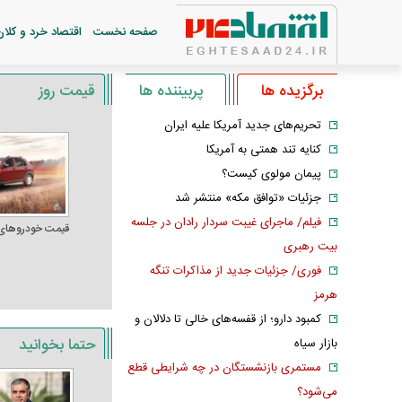
صفحه نخست
اقتصاد خرد و کلان
برگزیده ها
پربیننده ها
قیمت روز
تحریم‌های جدید آمریکا علیه ایران
کنایه تند همتی به آمریکا
پیمان مولوی کیست؟
جزئیات «توافق مکه» منتشر شد
فیلم/ ماجرای غیبت سردار رادان در جلسه
قیمت خودرو‌های
بیت رهبری
فوری/ جزئیات جدید از مذاکرات تنگه
هرمز
کمبود دارو؛ از قفسه‌های خالی تا دلالان و
حتما بخوانید
بازار سیاه
مستمری بازنشستگان در چه شرایطی قطع
می‌شود؟