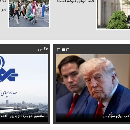
خود موفق نبوده است
فلاک
زیر 
عکس
فیلم/ توصیه رهبر شهید درباره اح
رامپ برای سوئیس
ظل‌السلطنه نوه ناصرالدین شاه در لباس دامادی
خامنه ای
سانسور عجیب تلویزیون همه 