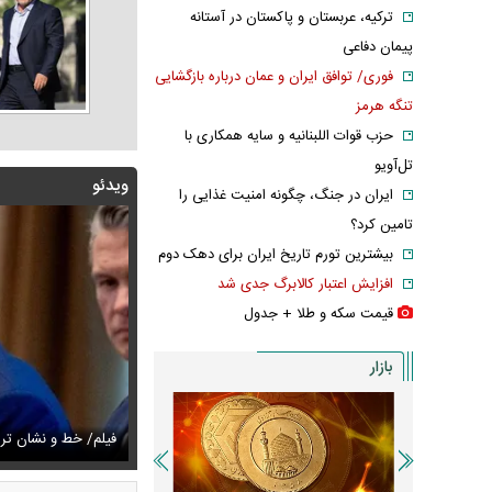
ترکیه، عربستان و پاکستان در آستانه
پیمان دفاعی
فوری/ توافق ایران و عمان درباره بازگشایی
تنگه هرمز
حزب قوات اللبنانیه و سایه همکاری با
تل‌آویو
ویدئو
ایران در جنگ، چگونه امنیت غذایی را
تامین کرد؟
بیشترین تورم تاریخ ایران برای دهک دوم
افزایش اعتبار کالابرگ جدی شد
قیمت سکه و طلا + جدول
بازار
زشکیان:از قالیباف خواهش کردیم که رئیس تیم مذاکره‌کننده
تایل جدید صابر ابر در فضای مجازی پربازدید شد
فیلم/ خط و نشان ت
عکس دیده‌نشده 