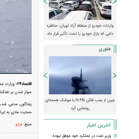
وپا؛ آیا
واردات خودرو از منطقه آزاد تهران؛ مناظره
قیمت خودرو وارد فاز ج
دا می‌کنند؟
داغی که بازار خودرو را تحت تأثیر قرار داد
واکنش بازار به تحولات
فناوری
اقتصاد۲۴-
وزارت جنگ
سوار شدن بر نفتکش‌ا
رونمایی از پوکو M ۸ پاور با باتری ۸۰۰۰
چین از بمب افکن H-۶N با موشک هسته‌ای
پهپاد رهگیر یا موشک پدا
پنتاگون مدعی شد، ط
رونمایی کرد
کدامیک بیشتر
حمایت مادی به ایرا
منبع:
آخرین اخبار
فرارو
وزیر نفت در عملکرد خود موفق نبوده