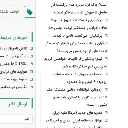
است/ پاک نژاد درباره عدم بازگشت ارز
توقیف نفتک
حاصل از فروش نفت پاسخگو نیست
پیش‌بینی قیمت طلا امروز ۱۷ مرداد
۱۴۰۵/ افزایش چشمگیر قیمت اونس طلا
پزشکیان: می‌گفتند فلانی با تهدید
خبرهای مرتبط
دیگران را وادار به پذیرش توافق کرده، مگر
تلاش ناموفق دو نف
فرماندهان از تهدید من می‌ترسند؟
ناو آمریکایی در مس
فیلم/پزشکیان:از قالیباف خواهش کردیم
MC-130J چقدر برای آمریکا تمام می‌شود؟ قیمت خرید تا خرج سالانه
که رئیس تیم مذاکره‌کننده شود
هواپیماهای ترابری آ
تصادف زنجیره‌ای در جاده سلماس -
سقوط پهپاد ۲۴۰ میلیون دلاری آمریکا در جنگ ایران؛ پیامش برای خلیج فارس چیست؟
ارومیه/ ۶ فوتی و ۵ مصدوم
انگلیس در محاصره 
اردوغان: توافقنامه دفاعی مشترک امضا
شده با عربستان و پاکستان علیه هیچ
ارسال نظر
کشوری نیست
تحریم‌های جدید آمریکا علیه ایران
توافق سه‌جانبه ایران، عمان و آمریکا در