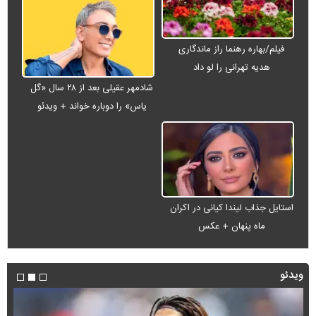
فیلم/بهاره رهنما راز ماندگاری
هدیه تهرانی را لو داد
شادمهر عقیلی بعد از ۲۸ سال «گل
یاس» را دوباره خواند + ویدئو
استایل جذاب لیندا کیانی در اکران
ماه پنهان + عکس
ویدئو