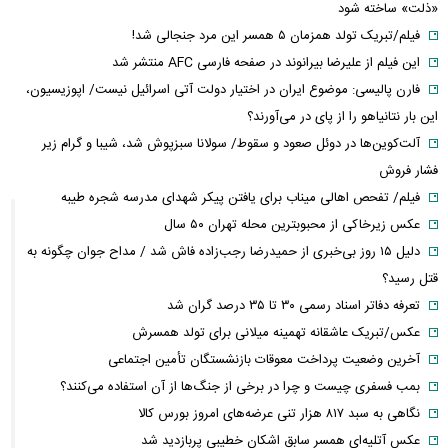
«ذلت» ساخته شود
فیلم/تبریک تولد همزمان ۵ همسر این مرد جنجالی شد!
این فیلم از علیرضا بیرانوند در صفحه فارسی AFC منتشر شد
فارن پالیسی: موضوع ایران در اختیار دولت آتی اسرائیل نیست/ اپوزیسیون،
این بار نتانیاهو را از پای در می‌آورند؟
آلت‌کوین‌ها در دوئل صعود و سقوط/ سولانا سبزپوش شد، شیبا و گرام زیر
فشار فروش
فیلم/ تفحص اهالی میناب برای یافتن پیکر شهدای مدرسه شجره طیبه
عکس زیرخاکی از محبوبترین محله تهران ۵۰ سال
دلیل ۱۵ روز بی‌خبری از حمیدرضا رجب‌زاده فاش شد / مداح جوان چگونه به
قتل رسید؟
تعرفه دفاتر اسناد رسمی ۳۰ تا ۳۵ درصد گران شد
عکس/تبریک عاشقانه تهمینه میلانی برای تولد همسرش
آخرین وضعیت پرداخت معوقات بازنشستگان تأمین اجتماعی
بمب فسفری چیست و چرا در برخی از جنگ‌ها از آن استفاده می‌کنند؟
نگاهی به سبد ۸۱۷ هزار تنی عرضه‌های امروز بورس کالا
عکس آتلیه‌ای همسر سابق اشکان خطیبی پربازدید شد