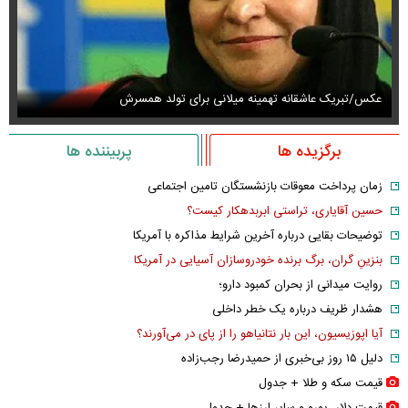
عکس/تبریک عاشقانه تهمینه میلانی برای تولد همسرش
عک
برگزیده ها
پربیننده ها
زمان پرداخت معوقات بازنشستگان تامین اجتماعی
حسین آقایاری، تراستی ابربدهکار کیست؟
توضیحات بقایی درباره آخرین شرایط مذاکره با آمریکا
بنزینِ گران، برگ برنده خودروسازان آسیایی در آمریکا
روایت میدانی از بحران کمبود دارو؛
هشدار ظریف درباره یک خطر داخلی
آیا اپوزیسیون، این بار نتانیاهو را از پای در می‌آورند؟
دلیل ۱۵ روز بی‌خبری از حمیدرضا رجب‌زاده
قیمت سکه و طلا + جدول