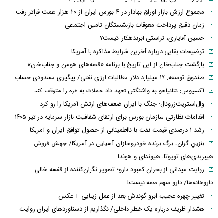
مجموع ارزش بازار اوراق بهادار در ۴ بورس ایران از ۲۰ هزار همت فراتر رفت
زمان دقیق پرداخت معوقات بازنشستگان تامین اجتماعی
حسین آقایاری، تراستی ابربدهکار کیست؟
توضیحات بقایی درباره آخرین شرایط مذاکره با آمریکا
بازگشت جناب‌خان از این تاریخ با برنامه «قصه‌های هومن و جناب‌خان»
صندوق توسعه: ۱۷ میلیارد دلار مطالبات ارزی نفتی/ پیگیری مسدودی حساب
آکسیوس: نتانیاهو به واشنگتن تعهد داد حملات به غزه را متوقف کند
وال‌استریت‌ژرونال: جنگ با ایران ضعف‌های ارتش آمریکا را رو کرد
اقدامات نظارتی سازمان بورس برای ارتقای شفافیت بازار سرمایه در تیر ۱۴۰۵
رشد ۱ درصدی قیمت نفت با نااطمینانی از حصول توافق ایران و آمریکا
بنزینِ گران، برگ برنده خودروسازان آسیایی در آمریکا/ جهش فروش
هیبریدی‌های تویوتا، هیوندای و هوندا
روایت میدانی از بحران کمبود دارو؛ تصویر نگران‌کننده از قفسه خالی
داروخانه‌ها/ دارو سهم همه نیست!
تغییر چهره عجیب ابرو گوندش بعد از عمل زیبایی + عکس
هشدار ظریف درباره یک خطر داخلی/ نگذاریم از دستاوردهای ایران روایت