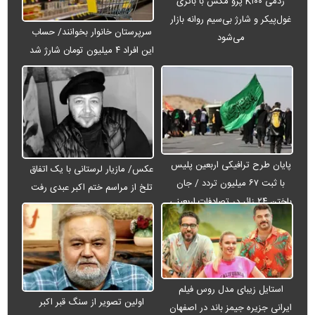
ردمی K۱۰۰ پرو مکس با باتری
غول‌پیکر و شارژ بی‌سیم روانه بازار
سرپرستان خانوار بخوانند/ حساب
می‌شود
این افراد ۴ میلیون تومان شارژ شد
پایان طرح ترافیکی اربعین پلیس
عکس/ مازیار لرستانی با یک اتفاق
با ثبت ۶۷ میلیون تردد / جان
تلخ از مراسم ختم اکبر عبدی رفت
باختن ۲۴ زائر در تصادفات اربعینی
استایل زیبای مدل روس فیلم
اولین تصویر از سنگ قبر اکبر
ایرانی جزیره جیمز باند در اصفهان