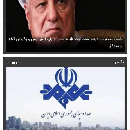
فیلم/ سخنرانی دیده نشده آیت الله هاشمی درباره آتش بس و پذیرش قطع
فی
نامه۵۹۸
می
عکس