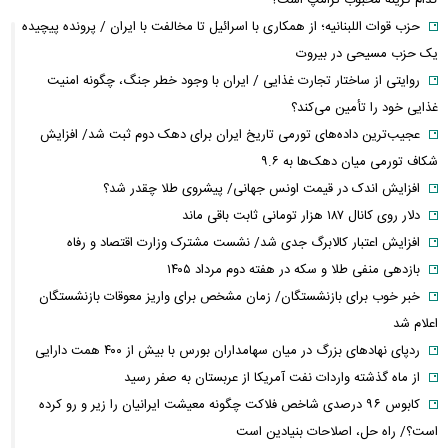
کدام گزینه محبوب ترامپ است؟
حزب قوات اللبنانیه؛ از همکاری با اسرائیل تا مخالفت با ایران / پرونده پیچیده
یک حزب مسیحی در بیروت
روایتی از ساختار تجارت غذایی / ایران با وجود خطر جنگ، چگونه امنیت
غذایی خود را تأمین می‌کند؟
عجیب‌ترین داده‌های تورمی تاریخ ایران برای دهک دوم ثبت شد/ افزایش
شکاف تورمی میان دهک‌ها به ۹.۶
افزایش اندک در قیمت اونس جهانی/ پیشروی طلا چقدر شد؟
دلار روی کانال ۱۸۷ هزار تومانی ثابت باقی ماند
افزایش اعتبار کالابرگ جدی شد/ نشست مشترک وزارت اقتصاد و رفاه
بازدهی منفی طلا و سکه در هفته دوم مرداد ۱۴۰۵
خبر خوب برای بازنشستگان/ زمان مشخص برای واریز معوقات بازنشستگان
اعلام شد
ردپای نهاد‌های بزرگ در میان سهامداران بورس با بیش از ۴۰۰ همت دارایی
از ماه گذشته واردات نفت آمریکا از عربستان به صفر رسید
کابوس ۹۶ درصدی شاخص فلاکت چگونه معیشت ایرانیان را زیر و رو کرده
است؟/ راه حل، اصلاحات بنیادین است