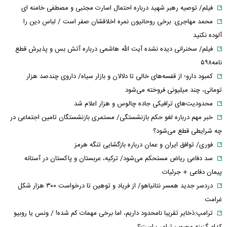
فیلم/ توصیه رهبر شهید درباره احتمال اسارت مجتبی و مصطفی خامنه ای
محمد مهاجری: برخی روحانیون نمره اخلاقشان صفر است / لباس دین را
آلوده نکنید
فیلم/ سخنرانی دیده نشده آیت الله هاشمی درباره آتش بس و پذیرش قطع
نامه۵۹۸
کمبود دارو؛ از قفسه‌های خالی تا دلالان و بازار سیاه/ داروی چندصد هزار
تومانی، چند میلیونی فروخته می‌شود
محدودیت‌های ترافیکی جاده چالوس و هزار اعلام شد
خبر مهم درباره لغو حکم بازنشستگی/ مستمری بازنشستگان تامین اجتماعی در
چه شرایطی قطع می‌شود؟
فوری/ توافق ایران و عمان درباره بازگشایی تنگه هرمز
سد دفاعی ریاض مستحکم می‌شود/ ترکیه، عربستان و پاکستان در آستانه
پیمان دفاعی + جرئیات
دردسر جدید همسر نتانیاهو/ از فریاد و توهین تا درخواست ۳۰۰ هزار شکل
غرامت
ترامپ:ذخایر تقریبا نامحدود داریم، اما برخی مهمات کم شده! / ونس یا روبیو