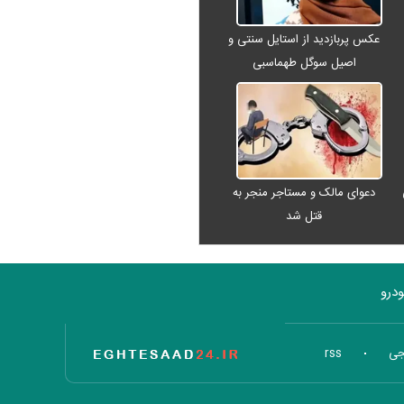
عکس پربازدید از استایل سنتی و
اصیل سوگل طهماسبی
دعوای مالک و مستاجر منجر به
قتل شد
درو
تاریخ اقتصاد
جی
rss