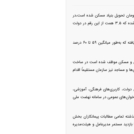
زمین تأمین شده و همچنین ۴۵ هزار واحد مسکن محرومان تحویل بنیاد مسکن شده است،در
بخش خدمات پشتیبان نیز از محل مولدسازی و ارزش‌افزایی اراضی، بالغ بر ۱۰ هزار میلیارد تومان هزینه شده که ۳.۵ همت از این رقم در دولت
به گفته وی، این اعتبارات برای ساخت ۲۲۳ مدرسه، ۲۹ کلانتری، ۸۶ مسجد و ۷ مرکز درمانی اختصاص یافته که به‌طور میانگین ۵۹ تا ۶۰ درصد
مین و مسکن موظف شده است در ساخت
ری‌ها و مساجد نیز سازمان مستقیماً اقدام
ان گفت: «مطابق ماده ۱۰۰ شیوه‌نامه مقررات مالی دولت، کاربری‌های فرهنگی، آموزشی،
ضوع از طریق فراخوان‌های عمومی در سامانه نهضت ملی
شته تمامی مطالبات پیمانکاران بخش
ا بازدید مستمر مدیرعامل و هیئت‌مدیره