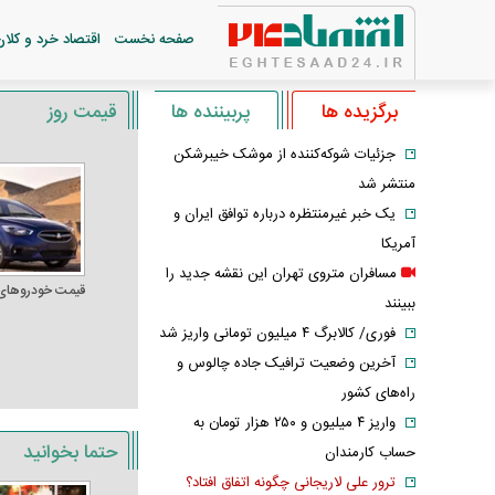
صفحه نخست
اقتصاد خرد و کلان
برگزیده ها
پربیننده ها
قیمت روز
جزئیات شوکه‌کننده از موشک خیبرشکن
منتشر شد
یک خبر غیرمنتظره درباره توافق ایران و
آمریکا
مسافران متروی تهران این نقشه جدید را
قیمت خودرو‌های
ببینند
فوری/ کالابرگ ۴ میلیون تومانی واریز شد
آخرین وضعیت ترافیک جاده چالوس و
راه‌های کشور
واریز ۴ میلیون و ۲۵۰ هزار تومان به
حتما بخوانید
حساب کارمندان
ترور علی لاریجانی چگونه اتفاق افتاد؟