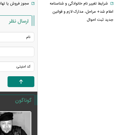
شرایط تغییر نام خانوادگی و شناسنامه
مجوز فروش یا تهات
اعلام شد+ مراحل، مدارک لازم و قوانین
جدید ثبت احوال
ارسال نظر
یک خبر غیرمنتظره درباره توافق ایران و
آمریکا
مصرف لبنیات یک‌چهارم شد؛ قیمت شیر
باز هم افزایش می‌یابد؟ / هشدار درباره
گرانی لبنیات
این نقشه جدید متروی تهران شما را به
تمام جاهای دیدنی شهر می‌رساند + ویدئو
قیمت انواع دستگاه ماینر + جدول
خبر مهم سردار ابن‌الرضا درباره جنگ
گوناگون
ایران و آمریکا: به‌زودی خواهند فهمید
معاملات ۶ ارز دیجیتال متوقف شد / چه
رمزارزهایی در فهرست هستند؟
زمان پرداخت معوقات فروردین و
اردیبهشت بازنشستگان اعلام شد؟