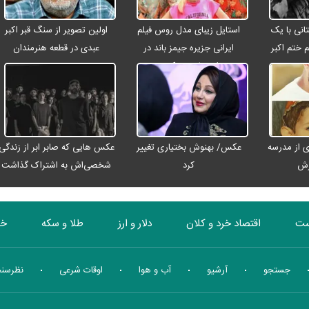
انی با یک
استایل زیبای مدل روس فیلم
اولین تصویر از سنگ قبر اکبر
م ختم اکبر
ایرانی جزیره جیمز باند در
عبدی در قطعه هنرمندان
ت
اصفهان + عکس
 از مدرسه
عکس/ بهنوش بختیاری تغییر
عکس هایی که صابر ابر از زندگی
رش
کرد
شخصی‌اش به اشتراک گذاشت
ست
اقتصاد خرد و کلان
دلار و ارز
طلا و سکه
خو
بورس
انرژی
چندرسانه ای
منهای اقتصاد
جستجو
آرشیو
آب و هوا
اوقات شرعی
نظرسن