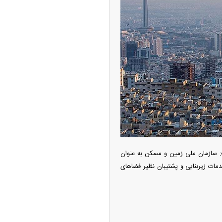
ه آزاد تهران؛ مناظره
ا تحت تأثیر قرار داد
: سازمان ملی زمین و مسکن به عنوان
ات زیربنایی و پشتیبان نظیر فضاهای
چین از بمب افکن H-۶N با موشک هسته‌ای
ی کرد