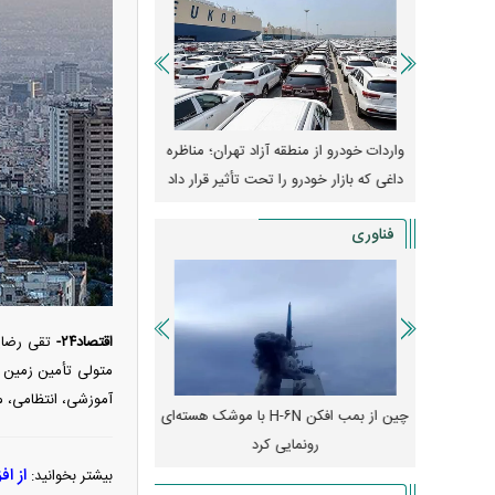
وپا؛ آیا
واردات خودرو از منطقه آزاد تهران؛ مناظره
قیمت خودرو وارد فاز ج
دا می‌کنند؟
داغی که بازار خودرو را تحت تأثیر قرار داد
واکنش بازار به تحولات
فناوری
اقتصاد۲۴-
تقی رضای
متولی تأمین زمین 
آموزشی، انتظامی، مذ
رونمایی از پوکو M ۸ پاور با باتری ۸۰۰۰
چین از بمب افکن H-۶N با موشک هسته‌ای
پهپاد رهگیر یا موشک پدا
رونمایی کرد
کدامیک بیشتر
از ا
بیشتر بخوانید: