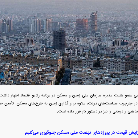
دید شد/ اولین
هجوم خودروسازان چینی به اروپا؛ آیا
واردات خودرو از منطق
 سیاسی + جدول
کارخانه‌های بحران‌زده نجات پیدا می‌کنند؟
داغی که بازار خودرو ر
ی عضو هئیت مدیره سازمان ملی زمین و مسکن در برنامه رادیو اقتصاد اظهار داشت
در چارچوب سیاست‌های دولت، علاوه بر واگذاری زمین به طرح‌های مسکن، تأمین خدم
هبی و درمانی را نیز در دستور کار قرار داده است.
فند؛ قدرت تهدید
رونمایی از پوکو M ۸ پاور با باتری ۸۰۰۰
 است؟
میلی‌آمپرساعتی
رونمای
فزایش قیمت در پروژه‌های نهضت ملی مسکن جلوگیری می‌کنیم