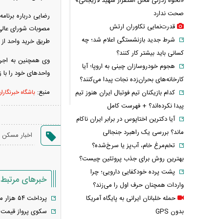
«نحوه ردزنی محل استقرار شهید لاریجانی»
صحت ندارد
رضایی درباره برنا
قدرت‌نمایی تکاوران ارتش
شرط جدید بازنشستگی اعلام شد؛ چه
طریق خرید واحد از س
کسانی باید بیشتر کار کنند؟
وی همچنین به اجرا
هجوم خودروسازان چینی به اروپا؛ آیا
واحدهای خود را با 
کارخانه‌های بحران‌زده نجات پیدا می‌کنند؟
منبع:
کدام بازیکنان تیم فوتبال ایران هنوز تیم
باشگاه خبرنگارا
پیدا نکرده‌اند؟ + فهرست کامل
آیا دکترین اختاپوس در برابر ایران ناکام
ماند؟ بررسی یک راهبرد جنجالی
اخبار مسکن
تخم‌مرغ خام، آب‌پز یا سرخ‌شده؟
بهترین روش برای جذب پروتئین چیست؟
پشت پرده خودکفایی دارویی؛ چرا
خبرهای مرتبط
واردات همچنان حرف اول را می‌زند؟
حمله خلبانان ایرانی به پایگاه آمریکا
پرداخت ۵۴ هزار میلیارد تومان تسهیلات ودیعه مسکن
بدون GPS
سکوی پرواز قیمت