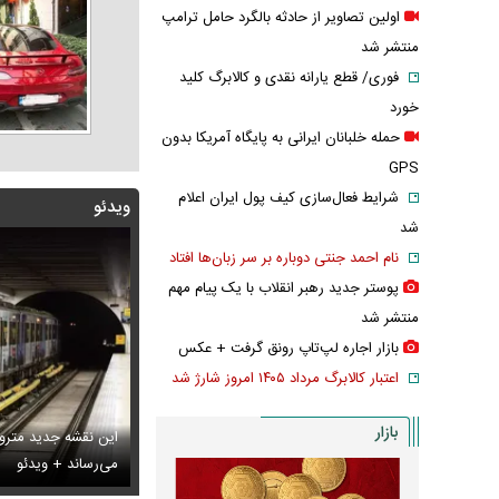
اولین تصاویر از حادثه بالگرد حامل ترامپ
منتشر شد
فوری/ قطع یارانه نقدی و کالابرگ کلید
خورد
حمله خلبانان ایرانی به پایگاه آمریکا بدون
GPS
شرایط فعال‌سازی کیف پول ایران اعلام
ویدئو
شد
نام احمد جنتی دوباره بر سر زبان‌ها افتاد
پوستر جدید رهبر انقلاب با یک پیام مهم
منتشر شد
بازار اجاره لپ‌تاپ رونق گرفت + عکس
اعتبار کالابرگ مرداد ۱۴۰۵ امروز شارژ شد
بازار
این نقشه جدید متروی
بانان ایرانی به پایگاه آمریکا بدون GPS
تایل جدید صابر ابر در فضای مجازی پربازدید شد
می‌رساند + ویدئو
عکس دیده‌نشده 