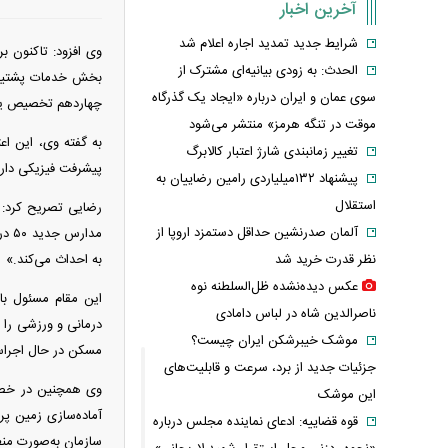
آخرین اخبار
شرایط جدید تمدید اجاره اعلام شد
الحدث: به زودی بیانیه‌ای مشترک از
سوی عمان و ایران درباره «ایجاد یک گذرگاه
چهاردهم تخصیص یا
موقت در تنگه هرمز» منتشر می‌شود
تغییر زمانبندی‌ شارژ اعتبار کالابرگ
پیشرفت فیزیکی دارن
پیشنهاد ۱۳۲میلیاردی رامین رضاییان به
استقلال
رضایی تصریح کرد:
آلمان صدرنشین حداقل دستمزد اروپا از
مدا
نظر قدرت خرید شد
به احداث می‌کند.»
عکس دیده‌نشده ظل‌السلطنه نوه
ناصرالدین شاه در لباس دامادی
موشک خیبرشکن ایران چیست؟
مسکن در حال اجرا
جزئیات جدید از برد، سرعت و قابلیت‌های
وی همچنین در خصوص
این موشک
آماده‌سازی زمین پر
قوه قضاییه: ادعای نماینده مجلس درباره
سازمان به‌صورت من