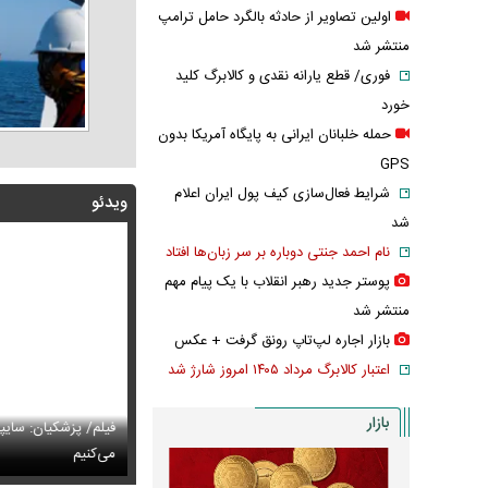
اولین تصاویر از حادثه بالگرد حامل ترامپ
منتشر شد
فوری/ قطع یارانه نقدی و کالابرگ کلید
خورد
حمله خلبانان ایرانی به پایگاه آمریکا بدون
GPS
شرایط فعال‌سازی کیف پول ایران اعلام
ویدئو
شد
نام احمد جنتی دوباره بر سر زبان‌ها افتاد
پوستر جدید رهبر انقلاب با یک پیام مهم
منتشر شد
بازار اجاره لپ‌تاپ رونق گرفت + عکس
اعتبار کالابرگ مرداد ۱۴۰۵ امروز شارژ شد
بازار
پزشکیان: اگر ارز ترجیحی را حذف نمی‌کردیم، قطعاً قحطی
فیلم/ پزشکیان: سایپ
ی‌آمد
تایل جدید صابر ابر در فضای مجازی پربازدید شد
می‌کنیم
عکس دیده‌نشده 