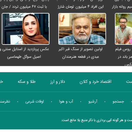
م روانه بازار
این افراد ۴ میلیون تومان شارژ
با ثبت ۶۷ میلیون تردد / جان
شد
باختن ۲۴ زائر در تصادفات
اربعینی
 روس فیلم
اولین تصویر از سنگ قبر اکبر
عکس پربازدید از استایل سنتی و
ز باند در
عبدی در قطعه هنرمندان
اصیل سوگل طهماسبی
عکس
ست
اقتصاد خرد و کلان
دلار و ارز
طلا و سکه
خو
بورس
انرژی
چندرسانه ای
منهای اقتصاد
جستجو
آرشیو
آب و هوا
اوقات شرعی
نظرسن