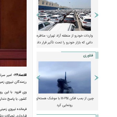
وپا؛ آیا
واردات خودرو از منطقه آزاد تهران؛ مناظره
قیمت خودرو وارد فاز ج
دا می‌کنند؟
داغی که بازار خودرو را تحت تأثیر قرار داد
واکنش بازار به تحولات
فناوری
اقتصاد۲۴-
رزمندگان نیروی زمی
وی افزود: با این 
رونمایی از پوکو M ۸ پاور با باتری ۸۰۰۰
چین از بمب افکن H-۶N با موشک هسته‌ای
پهپاد رهگیر یا موشک پدا
کشور، با پاسخ دندا
رونمایی کرد
کدامیک بیشتر
فرمانده نیروی زمین
قراردارد، تحرکات د