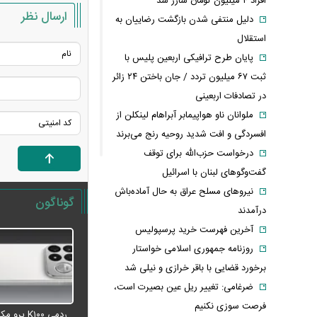
افراد ۴ میلیون تومان شارژ شد
ارسال نظر
دلیل منتفی شدن بازگشت رضاییان به
استقلال
پایان طرح ترافیکی اربعین پلیس با
ثبت ۶۷ میلیون تردد / جان باختن ۲۴ زائر
در تصادفات اربعینی
ملوانان ناو هواپیمابر آبراهام لینکلن از
افسردگی و افت شدید روحیه رنج می‌برند
درخواست حزب‌الله برای توقف
گفت‌وگوهای لبنان با اسرائیل
نیروهای مسلح عراق به حال آماده‌باش
گوناگون
درآمدند
آخرین فهرست خرید پرسپولیس
روزنامه جمهوری اسلامی خواستار
برخورد قضایی با باقر خرازی و نیلی شد
ضرغامی: تغییر ریل عین بصیرت است،
فرصت سوزی نکنیم
ردمی K۱۰۰ پ