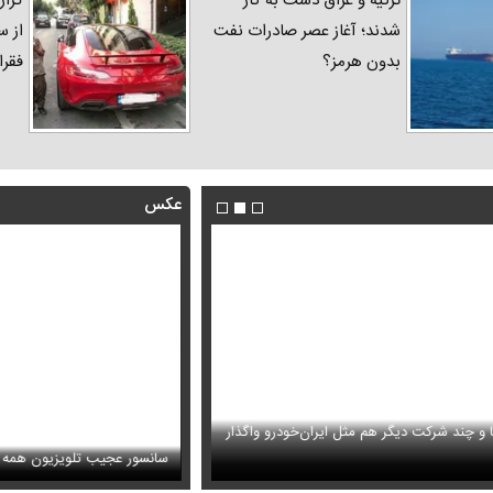
ترکیه و عراق دست به کار
گزار
شدند؛ آغاز عصر صادرات نفت
از س
بدون هرمز؟
فقرا
عکس
ا و چند شرکت دیگر هم مثل ایران‌خودرو واگذار
ظل‌السلطنه نوه ناصرالدین شاه در لباس دامادی
حمله خلبانان ایرانی به پایگاه آمریکا ب
سانسور عجیب تلویزیون همه 