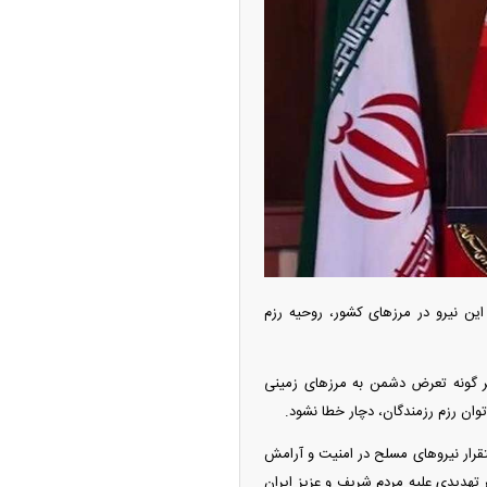
ه آزاد تهران؛ مناظره
ا تحت تأثیر قرار داد
گی رزمی یگان‌های این نیرو در مرز‌های کشور، روحیه رزم
ر گونه تعرض دشمن به مرز‌های زمینی
چین از بمب افکن H-۶N با موشک هسته‌ای
وان رزم رزمندگان، دچار خطا نشود.
ی کرد
تقرار نیرو‌های مسلح در امنیت و آرامش
 تهدیدی علیه مردم شریف و عزیز ایران