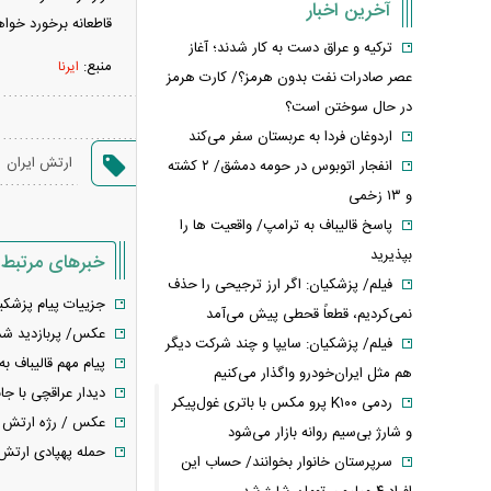
آخرین اخبار
قاطعانه برخورد خوا
ترکیه و عراق دست به کار شدند؛ آغاز
منبع:
ایرنا
عصر صادرات نفت بدون هرمز؟/ کارت هرمز
در حال سوختن است؟
اردوغان فردا به عربستان سفر می‌کند
،
ارتش ایران
انفجار اتوبوس در حومه دمشق/ ۲ کشته
و ۱۳ زخمی
پاسخ قالیباف به ترامپ/ واقعیت ها را
بپذیرید
خبرهای مرتبط
فیلم/ پزشکیان: اگر ارز ترجیحی را حذف
جزییات پیام پزشکی
نمی‌کردیم، قطعاً قحطی پیش می‌آمد
عکس/ پربازدید شدن
فیلم/ پزشکیان: سایپا و چند شرکت دیگر
پیام مهم قالیباف ب
هم مثل ایران‌خودرو واگذار می‌کنیم
دیدار عراقچی با جا
ردمی K۱۰۰ پرو مکس با باتری غول‌پیکر
عکس / رژه ارتش زن
و شارژ بی‌سیم روانه بازار می‌شود
حمله پهپادی ارتش ب
سرپرستان خانوار بخوانند/ حساب این