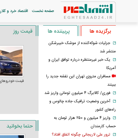
صفحه نخست
اقتصاد خرد و کلان
برگزیده ها
پربیننده ها
قیمت روز
جزئیات شوکه‌کننده از موشک خیبرشکن
منتشر شد
یک خبر غیرمنتظره درباره توافق ایران و
آمریکا
مسافران متروی تهران این نقشه جدید را
قیمت خودرو‌های
ببینند
فوری/ کالابرگ ۴ میلیون تومانی واریز شد
آخرین وضعیت ترافیک جاده چالوس و
راه‌های کشور
واریز ۴ میلیون و ۲۵۰ هزار تومان به
حتما بخوانید
حساب کارمندان
ترور علی لاریجانی چگونه اتفاق افتاد؟