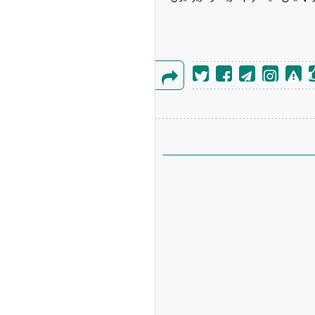
گزارش
خطا