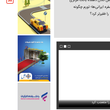
ش تکان‌ دهنده بانک مرکزی
فره ایرانی‌ها؛ تورم چگونه
 را فقیرتر کرد؟
فیلم/ پزشکیان: اگر ارز ترجیحی را حذف نمی‌کردی
دون GPS
را متعجب کرد
پیش می‌آمد
استایل جدید صابر ابر در فضای مجازی پرباز