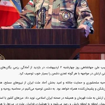
دید شد/ اولین
هجوم خودروسازان چینی به اروپا؛ آیا
واردات خودرو از منطق
 سیاسی + جدول
کارخانه‌های بحران‌زده نجات پیدا می‌کنند؟
داغی که بازار خودرو ر
امیر سرتیپ علی جهانشاهی روز چهارشنبه ۲ اردیبهشت، در بازدید از آماد
نی ارتش در مواجهه با هر گونه تعدی دشمن را بسیار خوب توصیف کرد.
روحیه سلحشوری و حمایت جانانه و امید بخش آحاد ملت ایران از نیرو‌های مسلح، ه
فند؛ قدرت تهدید
رونمایی از پوکو M ۸ پاور با باتری ۸۰۰۰
ن‌شکن و پشیمان‌کننده همراه خواهد بود. به دشمن توصیه می‌کنیم در محاسبه روحیه و ت
 است؟
میلی‌آمپرساعتی
رونمای
ی ارتش به ملت قهرمان و همیشه در صحنه ایران اسلامی، نوید داد: مرز‌های کشور با اس
شمنان لحظه به لحظه پایش و رصد می‌شود و با هوشیاری فداییان ملت در مرزها، با هر