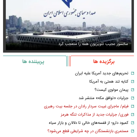
سانسور عجیب تلویزیون همه را متعجب کرد
اس
برگزیده ها
پربیننده ها
تحریم‌های جدید آمریکا علیه ایران
کنایه تند همتی به آمریکا
پیمان مولوی کیست؟
جزئیات «توافق مکه» منتشر شد
فیلم/ ماجرای غیبت سردار رادان در جلسه بیت رهبری
فوری/ جزئیات جدید از مذاکرات تنگه هرمز
کمبود دارو؛ از قفسه‌های خالی تا دلالان و بازار سیاه
مستمری بازنشستگان در چه شرایطی قطع می‌شود؟