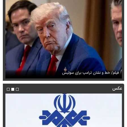
فیلم/ خط و نشان ترامپ برای سوئیس
فی
عکس