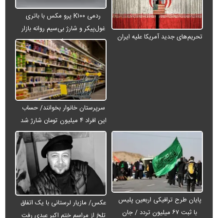
ردمی K۱۰۰ پرو مکس با باتری
غول‌پیکر و شارژ بی‌سیم روانه بازار
تحریم‌های جدید آمریکا علیه ایران
می‌شود
سرپرستان خانوار بخوانند/ حساب
این افراد ۴ میلیون تومان شارژ شد
پایان طرح ترافیکی اربعین پلیس
عکس/ مازیار لرستانی با یک اتفاق
با ثبت ۶۷ میلیون تردد / جان
تلخ از مراسم ختم اکبر عبدی رفت