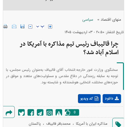
»
منهای اقتصاد
سیاسی
تاریخ انتشار: ۲۰:۵۰ - ۰۳ ارديبهشت ۱۴۰۵
چرا قالیباف رئیس تیم مذاکره با آمریکا در
اسلام آباد شد؟
سخنگوی وزارت امور خارجه:انتخاب آقای قالیباف به‌عنوان رئیس مجلس، با
توجه به سابقه رزمندگی در دفاع مقدس و مسئولیت‌های متعدد و موفق در
حوزه‌های مختلف، انتخابی هوشمندانه و شایسته بود.
Play
دانلود
کد ویدیو
Video
0
گزارش
،
،
مذاکره ایران با آمریکا
محمدباقر قالیباف
پاکستان