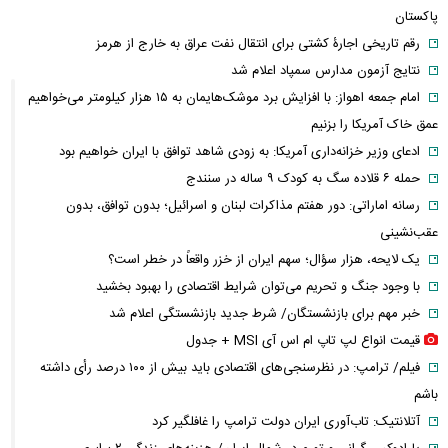
پاکستان
رقم تاریخی اجارۀ کشتی برای انتقال نفت عراق به خارج از هرمز
نتایج آزمون مدارس سمپاد اعلام شد
امام‌ جمعه اهواز: با افزایش برد موشک‌هایمان به ۱۵ هزار کیلومتر می‌خواهیم
عمق خاک آمریکا را بزنیم
ادعای وزیر خزانه‌داری آمریکا: به زودی شاهد توافق با ایران خواهیم بود
حمله ۶ قلاده سگ به کودک ۹ ساله در سنندج
رسانه اماراتی: دور هفتم مذاکرات لبنان و اسرائیل؛ بدون توافق، بدون
عقب‌نشینی
یک لایحه، هزار سؤال؛ سهم ایران از خزر واقعاً در خطر است؟
با وجود جنگ و تحریم می‌توان شرایط اقتصادی را بهبود بخشید
خبر مهم برای بازنشستگان/ شرط جدید بازنشستگی اعلام شد
قیمت انواع لپ تاپ ام اس آی MSI + جدول
فیلم/ ترامپ: در نظرسنجی‌های اقتصادی باید بیش از ۱۰۰ درصد رأی داشته
باشم
آتلانتیک: تاب‌آوری ایران دولت ترامپ را غافلگیر کرد