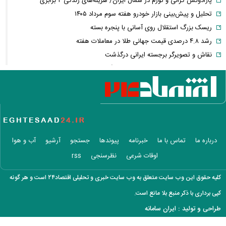
پارادوکس گرانی و تورم در شمال ایران/ هزینه‌های زندگی ۲ برابری
تحلیل و پیش‌بینی بازار خودرو هفته سوم مرداد ۱۴۰۵
ریسک بزرگ استقلال روی آسانی با پنجره بسته
رشد ۴.۸ درصدی قیمت جهانی طلا در معاملات هفته
نقاش و تصویرگر برجسته ایرانی درگذشت
معاون عراقچی: در هیچ دوره‌ای هماهنگی بین میدان و دیپلماسی را مانند
حال حاضر نداشتیم
وزارت دفاع چین: به نوسازی ارتش در بالاترین سطح ادامه خواهیم داد
جزئیات توافق‌نامه دفاع مشترک مکه/ هر گونه حملهٔ مسلحانه به هر یک از
کشورها، حمله به هر سه کشور
وزارت خارجه پاکستان: پیمان دفاعی با ریاض و آنکارا برای تقویت امنیت
درباره ما
تماس با ما
خبرنامه
پیوندها
جستجو
آرشیو
آب و هوا
منطقه امضا شد
اوقات شرعی
نظرسنجی
rss
اذعان ترامپ به تاثیر جنگ با ایران بر انتخابات میان دوره‌ای آمریکا
بازار ارزهای دیجیتال در نوسان/ بیت‌کوین ۶۴ هزار دلاری و هشدار درباره
کلیه حقوق این وب سایت متعلق به وب سایت خبری و تحلیلی اقتصاد۲۴ است و هر گونه
کلاهبرداری رمزارزی
کپی برداری با ذکر منبع بلا مانع است.
لغو افزایش تعرفه و تصاعد پلکانی بهای برق مشترکین کشاورزی
طراحی و تولید :
ایران سامانه
سی‌ان‌ان: توافق ایران و عمان به معنای بازگشایی تنگه نیست / آمریکا باید