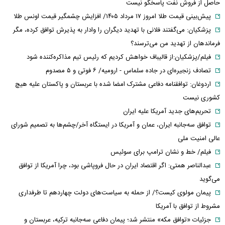
حاصل از فروش نفت پاسخگو نیست
پیش‌بینی قیمت طلا امروز ۱۷ مرداد ۱۴۰۵/ افزایش چشمگیر قیمت اونس طلا
پزشکیان: می‌گفتند فلانی با تهدید دیگران را وادار به پذیرش توافق کرده، مگر
فرماندهان از تهدید من می‌ترسند؟
فیلم/پزشکیان:از قالیباف خواهش کردیم که رئیس تیم مذاکره‌کننده شود
تصادف زنجیره‌ای در جاده سلماس - ارومیه/ ۶ فوتی و ۵ مصدوم
اردوغان: توافقنامه دفاعی مشترک امضا شده با عربستان و پاکستان علیه هیچ
کشوری نیست
تحریم‌های جدید آمریکا علیه ایران
توافق سه‌جانبه ایران، عمان و آمریکا در ایستگاه آخر/چشم‌ها به تصمیم شورای
عالی امنیت ملی
فیلم/ خط و نشان ترامپ برای سوئیس
عبدالناصر همتی: اگر اقتصاد ایران در حال فروپاشی بود، چرا آمریکا از توافق
می‌گوید
پیمان مولوی کیست؟/ از حمله به سیاست‌های دولت چهاردهم تا طرفداری
مشروط از توافق با آمریکا
جزئیات «توافق مکه» منتشر شد؛ پیمان دفاعی سه‌جانبه ترکیه، عربستان و