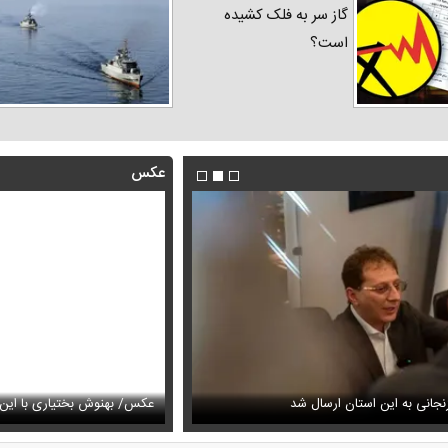
گاز سر به فلک کشیده
است؟
عکس
فیلم/روایت رامین پرچمی از کار ق
جانی به این استان ارسال شد
عیمه نظام‌دوست در سالگرد ماه‌چهره خلیلی
انجام داد
عکس/ بهنوش بختیاری با این ا