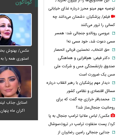
این ساندویچ‌ها را از بیرون نخرید/
گوناگون
توصیه مهم مینو محرز درباره غذای خیابانی
فیلم/ پزشکیان: دشمنان می‌دانند چه
کسانی را ترور می‌کنند
عروسی رونالدو جنجالی شد؛ همسر
مسی دعوت شد، خود مسی نه!
حق انتخاب، نخستین قربانی انحصار
عکس/ بهنوش بختیا
دکتر فیض: هم‌افزایی و هماهنگی
استوری همه را به ف
صندوق بازنشستگی مس و شرکت ملی
مس یک ضرورت است
دیدار مهم پزشکیان با رهبر انقلاب درباره
مسائل اقتصادی و نظامی کشور
محمدباقر خرازی چه گفت که برای
استایل جذاب لیندا
روحانیت جنجال‌ساز شد؟
اکران ماه پنها
عکس/ لباس ملانیا ترامپ جنجال به پا
کرد/ پست متفاوت ترامپ در تروث‌سوشال
جدایی جنجالی رامین رضاییان از