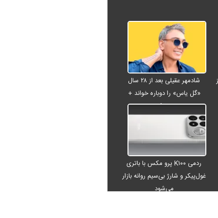
شادمهر عقیلی بعد از ۲۸ سال
«گل یاس» را دوباره خواند +
ویدئو
ردمی K۱۰۰ پرو مکس با باتری
غول‌پیکر و شارژ بی‌سیم روانه بازار
می‌شود