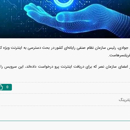
ردات خودرو ۳ میلیارد تومان! / رانت
آغاز فروش فوری تویوتا RAV۴ مدل ۲۰۲۵ +
واردات خودرو گران
رو چیست؟
جزئیات
اسقاط و محدودیت ج
جوادی، رئیس سازمان نظام صنفی رایانه‌ای کشور:در بحث دسترسی به اینترنت ویژه 
فریلنسرهاست.
 درصد از اعضای سازمان نصر که برای دریافت اینترنت پرو درخواست داده‌اند، این سرویس را
0
لترینگ
هوش مصنوعی»
اپل افزایش قیمت داد؛ خرید iPhone ۱۸ Pro
انتشار نخستین تصاوی
ا نابود کرد؟
رویا شد؟
۵ + جزئیات