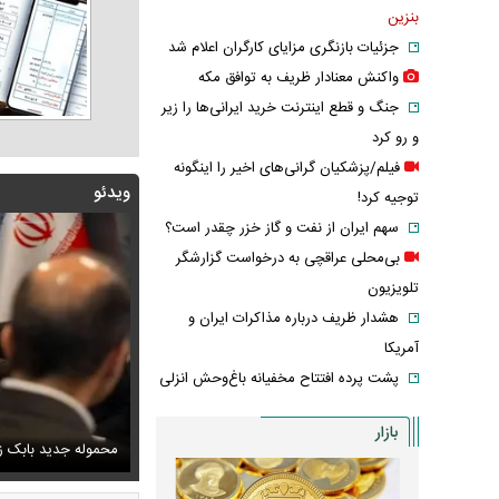
بنزین
جزئیات بازنگری مزایای کارگران اعلام شد
واکنش معنادار ظریف به توافق مکه
جنگ و قطع اینترنت خرید ایرانی‌ها را زیر
و رو کرد
فیلم/پزشکیان گرانی‌های اخیر را اینگونه
ویدئو
توجیه کرد!
سهم ایران از نفت و گاز خزر چقدر است؟
بی‌محلی عراقچی به درخواست گزارشگر
تلویزیون
هشدار ظریف درباره مذاکرات ایران و
آمریکا
پشت پرده افتتاح مخفیانه باغ‌وحش انزلی
بازار
پزشکیان: دشمنان می‌دانند چه کسانی را ترور می‌کنند
ف خبر مربوط به محسن رضایی از خروجی یک خبرگزاری
محموله جدید بابک زن
اشک و دلتنگی ن