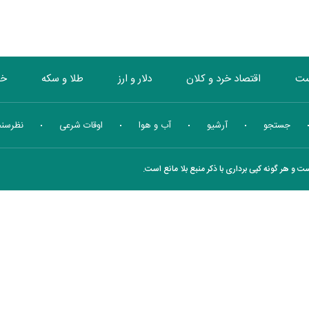
ست
اقتصاد خرد و کلان
دلار و ارز
طلا و سکه
خو
بورس
انرژی
چندرسانه ای
منهای اقتصاد
جستجو
آرشیو
آب و هوا
اوقات شرعی
نظرسن