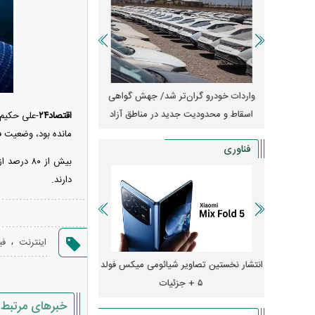
آغاز فروش فوری تویوتا RAV۴ مدل ۲۰۲۵ +
واردات خودرو گران‌تر شد/ جهش گواهی
امتیاز وا
اسقاط و محدودیت جدید در مناطق آزاد
جدید در بازار خود
اقتصاد۲۴
-علی حکیم 
مانده بود، وضعیت 
فناوری
بیش از ۸۰
دارند.
،
اینترنت
فی
ایش قیمت داد؛ خرید iPhone ۱۸ Pro
انتشار نخستین تصاویر شیائومی میکس فولد
چگونه جنگ معاملات «
۵ + جزئیات
ترامپ در خلیج فارس ر
خبرهای مرتبط