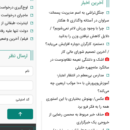
آخرین اخبار
اوج‌گیری درخواست‌
جنگل‌تراشی به اسم مدیریت پسماند؛
️ماجرای درخواست ا
سراوان در آستانه واگذاری ۵ هکتار
اینترنت طبقاتی از
چرا با وجود ورزش لاغر نمی‌شویم؟ /
دولت تنها علیه رفاه
دلایل کاهش نیافتن وزن را بدانید
فیلم/ آخرین وضعیت
دستمزد کارگران دوباره افزایش می‌یابد؟
/ آخرین تصمیم شورای عالی کار
ارسال نظر
اشک و دلتنگی نعیمه نظام‌دوست در
سالگرد ماه‌چهره خلیلی
مدارس بی‌معلم در انتظار اعتبار؛
آموزش‌وپرورش با ۱۰۰ موکب اربعین چه
می‌کند؟
عکس/ بهنوش بختیاری با این استوری
همه را به فکر فرو برد
حذف خبر مربوط به محسن رضایی از
خروجی یک خبرگزاری