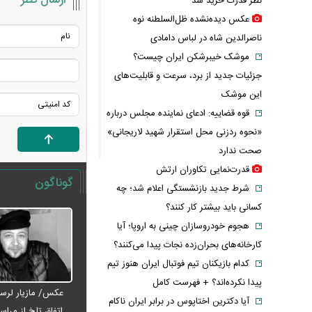
نظر قدرت خرید شد
عکس دیده‌نشده ظل‌السلطنه نوه
ناصرالدین شاه در لباس دامادی
موشک خیبرشکن ایران چیست؟
جزئیات جدید از برد، سرعت و قابلیت‌های
این موشک
قوه قضاییه: ادعای نماینده مجلس درباره
«نحوه ردزنی محل استقرار شهید لاریجانی»
صحت ندارد
قدرت‌نمایی تکاوران ارتش
گوناگون
شرط جدید بازنشستگی اعلام شد؛ چه
کسانی باید بیشتر کار کنند؟
هجوم خودروسازان چینی به اروپا؛ آیا
کارخانه‌های بحران‌زده نجات پیدا می‌کنند؟
کدام بازیکنان تیم فوتبال ایران هنوز تیم
پیدا نکرده‌اند؟ + فهرست کامل
عکس/ مازیار لرست
آیا دکترین اختاپوس در برابر ایران ناکام
اتفاق تلخ از مراس