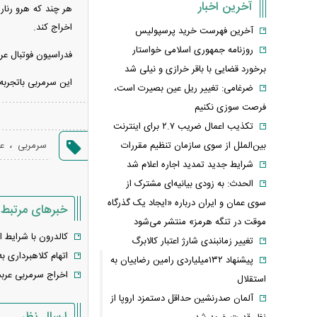
آخرین اخبار
اخراج‌ کند.
آخرین فهرست خرید پرسپولیس
روزنامه جمهوری اسلامی خواستار
فدراسیون فوتبال ع
برخورد قضایی با باقر خرازی و نیلی شد
این سرمربی باتجربه 
ضرغامی: تغییر ریل عین بصیرت است،
فرصت سوزی نکنیم
تکذیب اعمال ضریب ۲.۷ برای اینترنت
،
سرمربی
ع
بین‌الملل از سوی سازمان تنظیم مقررات
شرایط جدید تمدید اجاره اعلام شد
الحدث: به زودی بیانیه‌ای مشترک از
سوی عمان و ایران درباره «ایجاد یک گذرگاه
خبرهای مرتبط
موقت در تنگه هرمز» منتشر می‌شود
کالدرون با شرایط ا
تغییر زمانبندی‌ شارژ اعتبار کالابرگ
اتهام کلاهبرداری 
پیشنهاد ۱۳۲میلیاردی رامین رضاییان به
اخراج سرمربی عربس
استقلال
آلمان صدرنشین حداقل دستمزد اروپا از
ارسال نظر