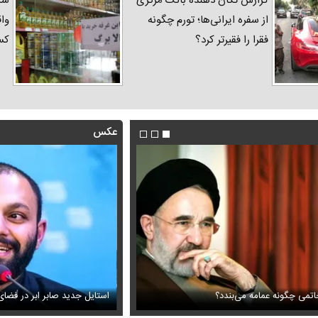
گزارش تکان‌ دهنده بانک مرکزی
شک
از سفره ایرانی‌ها؛ تورم چگونه
واق
فقرا را فقیرتر کرد؟
کس
عکس
این نقشه جدید متروی تهران شما ر
 پایگاه آمریکا بدون GPS
ر ابر در فضای مجازی پربازدید شد
می‌رساند + ویدئو
عکس دیده‌نشده ظل‌السلطنه نو