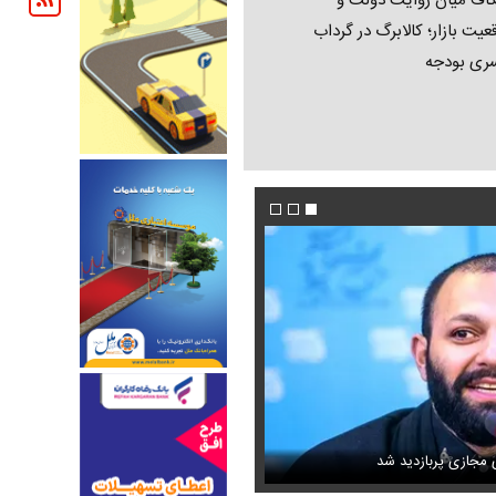
اف میان روایت دولت و
عیت بازار؛ کالابرگ در گرداب
ری بودجه
ا به تمام جاهای دیدنی شهر
ه ناصرالدین شاه در لباس دامادی
سانسور عجیب تلویزیون همه را متعجب کرد