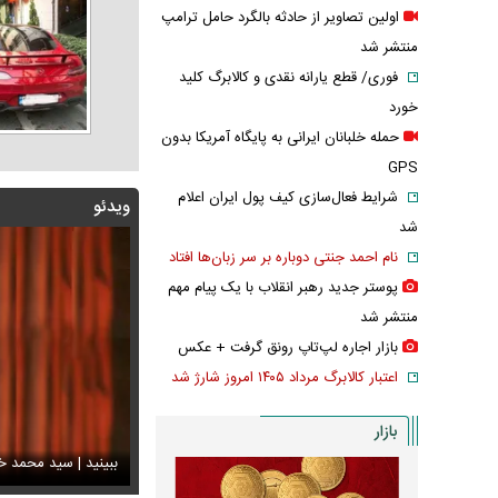
اولین تصاویر از حادثه بالگرد حامل ترامپ
منتشر شد
فوری/ قطع یارانه نقدی و کالابرگ کلید
خورد
حمله خلبانان ایرانی به پایگاه آمریکا بدون
GPS
شرایط فعال‌سازی کیف پول ایران اعلام
ویدئو
شد
نام احمد جنتی دوباره بر سر زبان‌ها افتاد
پوستر جدید رهبر انقلاب با یک پیام مهم
منتشر شد
بازار اجاره لپ‌تاپ رونق گرفت + عکس
اعتبار کالابرگ مرداد ۱۴۰۵ امروز شارژ شد
بازار
 | سید محمد خاتمی چگونه عمامه می‌بندد؟
نسور عجیب تلویزیون همه را متعجب کرد
حمله خلبانان ایرانی به
استایل جدید صاب