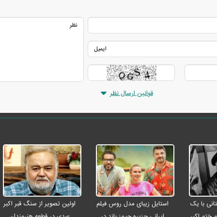
قوانین ارسال نظر
انی با یک
استایل زیبای مدل روس فیلم
اولین تصویر از سنگ قبر اکبر
م ختم اکبر
ایرانی جزیره جیمز باند در
عبدی در قطعه هنرمندان