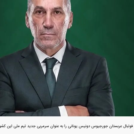
د تهران؛ مناظره
ت تأثیر قرار داد
 از بمب افکن H-۶N با موشک هسته‌ای
د
فوتبال عربستان جورجیوس دونیس یونانی را به عنوان سرمربی جدید تیم ملی این کشور