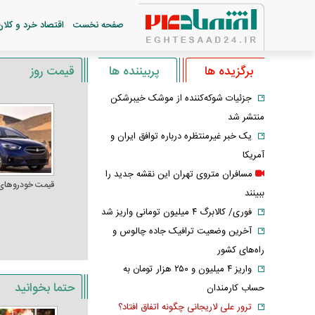
صفحه نخست
اقتصاد خرد و کلان
برگزیده ها
پربیننده ها
قیمت روز
جزئیات شوکه‌کننده از موشک خیبرشکن
منتشر شد
یک خبر غیرمنتظره درباره توافق ایران و
آمریکا
مسافران متروی تهران این نقشه جدید را
قیمت خودرو‌های
ببینند
فوری/ کالابرگ ۴ میلیون تومانی واریز شد
آخرین وضعیت ترافیک جاده چالوس و
راه‌های کشور
واریز ۴ میلیون و ۲۵۰ هزار تومان به
حتما بخوانید
حساب کارمندان
ترور علی لاریجانی چگونه اتفاق افتاد؟