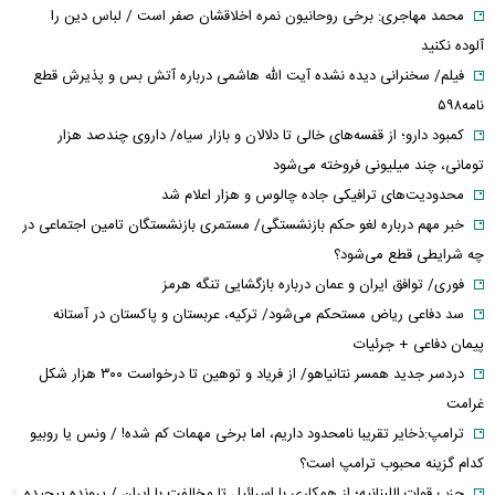
محمد مهاجری: برخی روحانیون نمره اخلاقشان صفر است / لباس دین را
آلوده نکنید
فیلم/ سخنرانی دیده نشده آیت الله هاشمی درباره آتش بس و پذیرش قطع
نامه۵۹۸
کمبود دارو؛ از قفسه‌های خالی تا دلالان و بازار سیاه/ داروی چندصد هزار
تومانی، چند میلیونی فروخته می‌شود
محدودیت‌های ترافیکی جاده چالوس و هزار اعلام شد
خبر مهم درباره لغو حکم بازنشستگی/ مستمری بازنشستگان تامین اجتماعی در
چه شرایطی قطع می‌شود؟
فوری/ توافق ایران و عمان درباره بازگشایی تنگه هرمز
سد دفاعی ریاض مستحکم می‌شود/ ترکیه، عربستان و پاکستان در آستانه
پیمان دفاعی + جرئیات
دردسر جدید همسر نتانیاهو/ از فریاد و توهین تا درخواست ۳۰۰ هزار شکل
غرامت
ترامپ:ذخایر تقریبا نامحدود داریم، اما برخی مهمات کم شده! / ونس یا روبیو
کدام گزینه محبوب ترامپ است؟
حزب قوات اللبنانیه؛ از همکاری با اسرائیل تا مخالفت با ایران / پرونده پیچیده