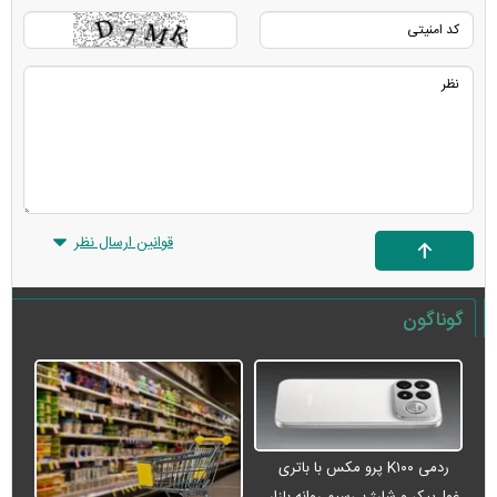
قوانین ارسال نظر
گوناگون
ردمی K۱۰۰ پرو مکس با باتری