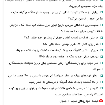
یک حزب مسیحی در بیروت
روایتی از ساختار تجارت غذایی / ایران با وجود خطر جنگ، چگونه امنیت
غذایی خود را تأمین می‌کند؟
عجیب‌ترین داده‌های تورمی تاریخ ایران برای دهک دوم ثبت شد/ افزایش
شکاف تورمی میان دهک‌ها به ۹.۶
افزایش اندک در قیمت اونس جهانی/ پیشروی طلا چقدر شد؟
دلار روی کانال ۱۸۷ هزار تومانی ثابت باقی ماند
افزایش اعتبار کالابرگ جدی شد/ نشست مشترک وزارت اقتصاد و رفاه
بازدهی منفی طلا و سکه در هفته دوم مرداد ۱۴۰۵
خبر خوب برای بازنشستگان/ زمان مشخص برای واریز معوقات بازنشستگان
اعلام شد
ردپای نهاد‌های بزرگ در میان سهامداران بورس با بیش از ۴۰۰ همت دارایی
از ماه گذشته واردات نفت آمریکا از عربستان به صفر رسید
کابوس ۹۶ درصدی شاخص فلاکت چگونه معیشت ایرانیان را زیر و رو کرده
است؟/ راه حل، اصلاحات بنیادین است
قیمت خودرو‌های سایپا + جدول