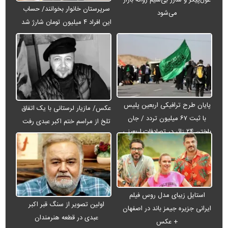
غول‌پیکر و شارژ بی‌سیم روانه بازار
سرپرستان خانوار بخوانند/ حساب
می‌شود
این افراد ۴ میلیون تومان شارژ شد
پایان طرح ترافیکی اربعین پلیس
عکس/ مازیار لرستانی با یک اتفاق
با ثبت ۶۷ میلیون تردد / جان
تلخ از مراسم ختم اکبر عبدی رفت
باختن ۲۴ زائر در تصادفات اربعینی
استایل زیبای مدل روس فیلم
اولین تصویر از سنگ قبر اکبر
ایرانی جزیره جیمز باند در اصفهان
عبدی در قطعه هنرمندان
+ عکس