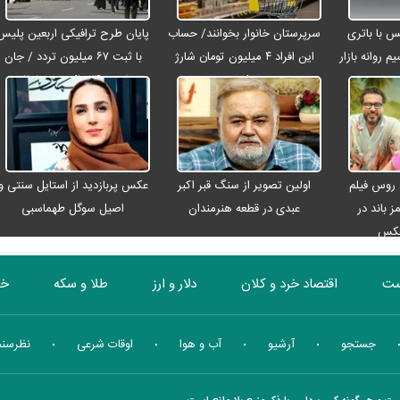
رو مکس با باتری
سرپرستان خانوار بخوانند/ حساب
پایان طرح ترافیکی اربعین پلیس
م روانه بازار
این افراد ۴ میلیون تومان شارژ
با ثبت ۶۷ میلیون تردد / جان
شد
باختن ۲۴ زائر در تصادفات
اربعینی
 روس فیلم
اولین تصویر از سنگ قبر اکبر
عکس پربازدید از استایل سنتی و
ز باند در
عبدی در قطعه هنرمندان
اصیل سوگل طهماسبی
عکس
ست
اقتصاد خرد و کلان
دلار و ارز
طلا و سکه
خو
بورس
انرژی
چندرسانه ای
منهای اقتصاد
جستجو
آرشیو
آب و هوا
اوقات شرعی
نظرسن