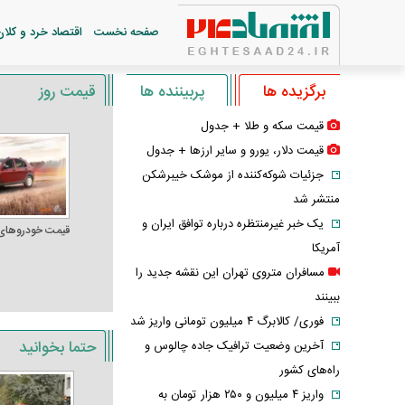
صفحه نخست
اقتصاد خرد و کلان
برگزیده ها
پربیننده ها
قیمت روز
قیمت سکه و طلا + جدول
قیمت دلار، یورو و سایر ارز‌ها + جدول
جزئیات شوکه‌کننده از موشک خیبرشکن
منتشر شد
یک خبر غیرمنتظره درباره توافق ایران و
قیمت خودرو‌های
آمریکا
مسافران متروی تهران این نقشه جدید را
ببینند
فوری/ کالابرگ ۴ میلیون تومانی واریز شد
حتما بخوانید
آخرین وضعیت ترافیک جاده چالوس و
راه‌های کشور
واریز ۴ میلیون و ۲۵۰ هزار تومان به