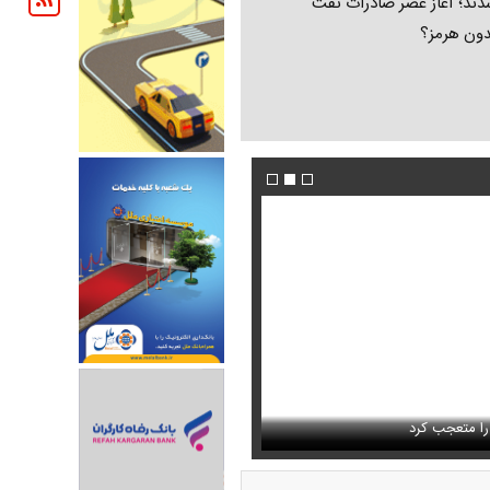
ند؛ آغاز عصر صادرات نفت
دون هرمز؟
فیلم/ پزشکیان: اگر ارز ترجیحی را حذف نمی‌کردی
دون GPS
را متعجب کرد
پیش می‌آمد
استایل جدید صابر ابر در فضای مجازی پرباز