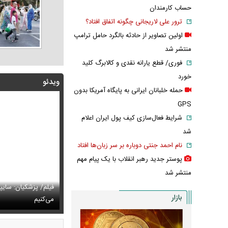
حساب کارمندان
ترور علی لاریجانی چگونه اتفاق افتاد؟
اولین تصاویر از حادثه بالگرد حامل ترامپ
منتشر شد
فوری/ قطع یارانه نقدی و کالابرگ کلید
خورد
ویدئو
حمله خلبانان ایرانی به پایگاه آمریکا بدون
GPS
شرایط فعال‌سازی کیف پول ایران اعلام
شد
نام احمد جنتی دوباره بر سر زبان‌ها افتاد
پوستر جدید رهبر انقلاب با یک پیام مهم
منتشر شد
پزشکیان: اگر ارز ترجیحی را حذف نمی‌کردیم، قطعاً قحطی
فیلم/ پزشکیان: سایپ
بازار
ی‌آمد
تایل جدید صابر ابر در فضای مجازی پربازدید شد
می‌کنیم
عکس دیده‌نشده 