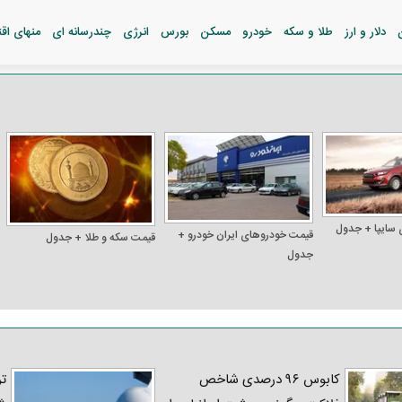
دلار و ارز
طلا و سکه
خودرو
مسکن
بورس
انرژی
چندرسانه ای
منهای اق
 سایپا + جدول
قیمت خودرو‌های ایران خودرو +
قیمت سکه و طلا + جدول
جدول
کابوس ۹۶ درصدی شاخص
تر