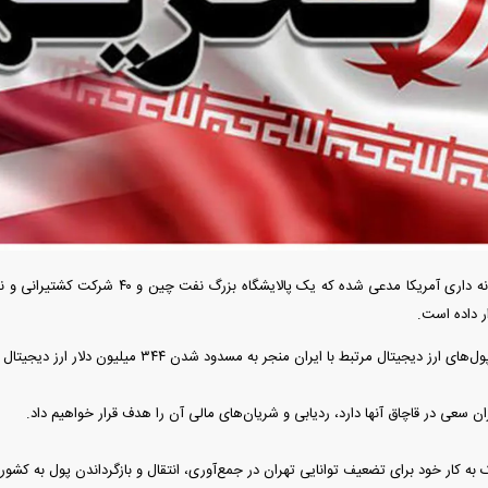
دید شد/ اولین
هجوم خودروسازان چینی به اروپا؛ آیا
واردات خودرو از منطق
 سیاسی + جدول
کارخانه‌های بحران‌زده نجات پیدا می‌کنند؟
داغی که بازار خودرو ر
-وزارت خزانه داری آمریکا مدعی شده که یک پ
ر داده است.
ز دیجیتال مرتبط با ایران منجر به مسدود شدن ۳۴۴ میلیون دلار ارز دیجیتال شده است.
فند؛ قدرت تهدید
رونمایی از پوکو M ۸ پاور با باتری ۸۰۰۰
ان سعی در قاچاق آنها دارد، ردیابی و شریان‌های مالی آن را هدف قرار خواهیم داد.
 است؟
میلی‌آمپرساعتی
رونمای
به کار خود برای تضعیف توانایی تهران در جمع‌آوری، انتقال و بازگرداندن پول به کشور 