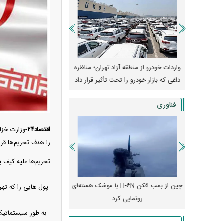
وپا؛ آیا
واردات خودرو از منطقه آزاد تهران؛ مناظره
قیمت خودرو وارد فاز ج
دا می‌کنند؟
داغی که بازار خودرو را تحت تأثیر قرار داد
واکنش بازار به تحولات
فناوری
اقتصاد۲۴
را هدف تحریم‌ها قرا
تحریم‌ها علیه کیف پول‌های ار
رونمایی از پوکو M ۸ پاور با باتری ۸۰۰۰
چین از بمب افکن H-۶N با موشک هسته‌ای
پهپاد رهگیر یا موشک پدا
-پول هایی را که تهر
رونمایی کرد
کدامیک بیشتر
- به طور سیستماتیک 