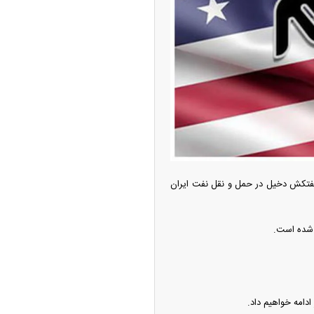
ه آزاد تهران؛ مناظره
ا تحت تأثیر قرار داد
الایشگاه بزرگ نفت چین و ۴۰ شرکت کشتیرانی و نفتکش دخیل در حمل و نقل نفت ایران
چین از بمب افکن H-۶N با موشک هسته‌ای
ی کرد
ادامه خواهیم داد.