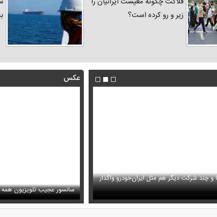
فلاکت چگونه معیشت ایرانیان را
شد
زیر و رو کرده است؟
ب
عکس
ا و چند شرکت دیگر هم مثل ایران‌خودرو واگذار
ظل‌السلطنه نوه ناصرالدین شاه در لباس دامادی
حمله خلبانان ایرانی به پایگاه آمریکا ب
سانسور عجیب تلویزیون همه 