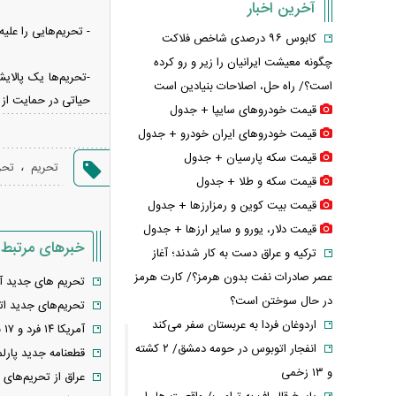
آخرین اخبار
- تحریم‌هایی را علی
کابوس ۹۶ درصدی شاخص فلاکت
چگونه معیشت ایرانیان را زیر و رو کرده
است؟/ راه حل، اصلاحات بنیادین است
حیاتی در حمایت از ا
قیمت خودرو‌های سایپا + جدول
قیمت خودرو‌های ایران خودرو + جدول
قیمت سکه پارسیان + جدول
،
تحریم
تحر
قیمت سکه و طلا + جدول
قیمت بیت کوین و رمزارز‌ها + جدول
قیمت دلار، یورو و سایر ارز‌ها + جدول
خبرهای مرتبط
ترکیه و عراق دست به کار شدند؛ آغاز
عصر صادرات نفت بدون هرمز؟/ کارت هرمز
تحریم های جدید آمر
در حال سوختن است؟
تحریم‌های جدید اتح
اردوغان فردا به عربستان سفر می‌کند
آمریکا ۱۴ فرد و ۱۷ نهاد ایرانی را تحریم کرد +اسامی
انفجار اتوبوس در حومه دمشق/ ۲ کشته
قطعنامه جدید پارلما
و ۱۳ زخمی
عراق از تحریم‌های