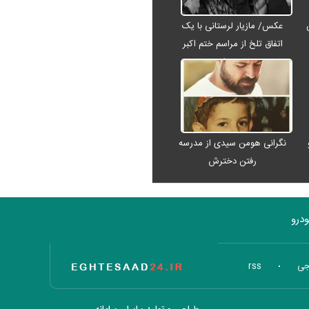
عکس/ مازیار لرستانی با یک
اتفاق تلخ از مراسم ختم اکبر
عبدی رفت
نگرانی هومن سیدی از مدرسه
رفتن دخترش
درو
تاریخ اقتصاد
جی
rss