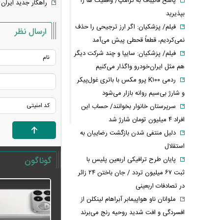
پاسخ قالیباف به ترامپ/ واقعیت ها را
راهکار جدید ایران 
بپذیرید
فیلم/ پزشکیان: اگر ارز ترجیحی را حذف
ارسال نظر
نمی‌کردیم، قطعاً قحطی پیش می‌آمد
فیلم/ پزشکیان: سایپا و چند شرکت دیگر
هم مثل ایران‌خودرو واگذار می‌کنیم
ردمی K۱۰۰ پرو مکس با باتری غول‌پیکر
و شارژ بی‌سیم روانه بازار می‌شود
سرپرستان خانوار بخوانند/ حساب این
افراد ۴ میلیون تومان شارژ شد
دلیل منتفی شدن بازگشت رضاییان به
استقلال
پایان طرح ترافیکی اربعین پلیس با
گوناگون
ثبت ۶۷ میلیون تردد / جان باختن ۲۴ زائر
در تصادفات اربعینی
ملوانان ناو هواپیمابر آبراهام لینکلن از
افسردگی و افت شدید روحیه رنج می‌برند