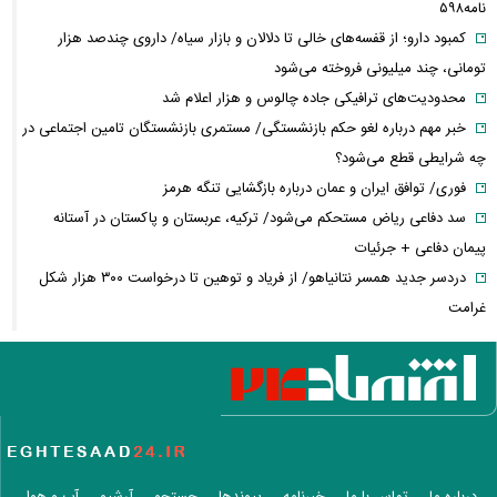
نامه۵۹۸
کمبود دارو؛ از قفسه‌های خالی تا دلالان و بازار سیاه/ داروی چندصد هزار
تومانی، چند میلیونی فروخته می‌شود
محدودیت‌های ترافیکی جاده چالوس و هزار اعلام شد
خبر مهم درباره لغو حکم بازنشستگی/ مستمری بازنشستگان تامین اجتماعی در
چه شرایطی قطع می‌شود؟
فوری/ توافق ایران و عمان درباره بازگشایی تنگه هرمز
سد دفاعی ریاض مستحکم می‌شود/ ترکیه، عربستان و پاکستان در آستانه
پیمان دفاعی + جرئیات
دردسر جدید همسر نتانیاهو/ از فریاد و توهین تا درخواست ۳۰۰ هزار شکل
غرامت
ترامپ:ذخایر تقریبا نامحدود داریم، اما برخی مهمات کم شده! / ونس یا روبیو
کدام گزینه محبوب ترامپ است؟
حزب قوات اللبنانیه؛ از همکاری با اسرائیل تا مخالفت با ایران / پرونده پیچیده
یک حزب مسیحی در بیروت
روایتی از ساختار تجارت غذایی / ایران با وجود خطر جنگ، چگونه امنیت
غذایی خود را تأمین می‌کند؟