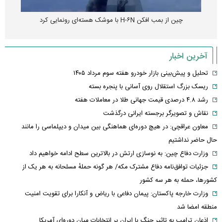
چین از بمب افکن H-۶N با موشک هسته‌ای رونمایی کرد
آخرین اخبار
تحلیل و پیش‌بینی بازار خودرو هفته سوم مرداد ۱۴۰۵
ریسک بزرگ استقلال روی آسانی با پنجره بسته
رشد ۴.۸ درصدی قیمت جهانی طلا در معاملات هفته
نقاش و تصویرگر برجسته ایرانی درگذشت
معاون عراقچی: در هیچ دوره‌ای هماهنگی بین میدان و دیپلماسی را مانند
حال حاضر نداشتیم
وزارت دفاع چین: به نوسازی ارتش در بالاترین سطح ادامه خواهیم داد
جزئیات توافق‌نامه دفاع مشترک مکه/ هر گونه حملهٔ مسلحانه به هر یک از
کشورها، حمله به هر سه کشور
وزارت خارجه پاکستان: پیمان دفاعی با ریاض و آنکارا برای تقویت امنیت
منطقه امضا شد
اذعان ترامپ به تاثیر جنگ با ایران بر انتخابات میان دوره‌ای آمریکا