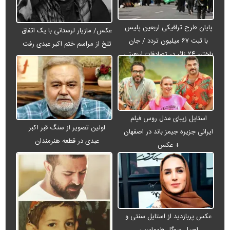
پایان طرح ترافیکی اربعین پلیس
عکس/ مازیار لرستانی با یک اتفاق
با ثبت ۶۷ میلیون تردد / جان
تلخ از مراسم ختم اکبر عبدی رفت
باختن ۲۴ زائر در تصادفات اربعینی
استایل زیبای مدل روس فیلم
اولین تصویر از سنگ قبر اکبر
ایرانی جزیره جیمز باند در اصفهان
عبدی در قطعه هنرمندان
+ عکس
عکس پربازدید از استایل سنتی و
اصیل سوگل طهماسبی