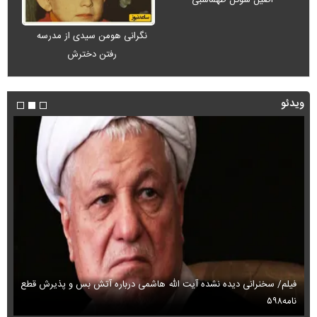
نگرانی هومن سیدی از مدرسه
رفتن دخترش
ویدئو
فیلم/ سخنرانی دیده نشده آیت الله هاشمی درباره آتش بس و پذیرش قطع
فی
نامه۵۹۸
می