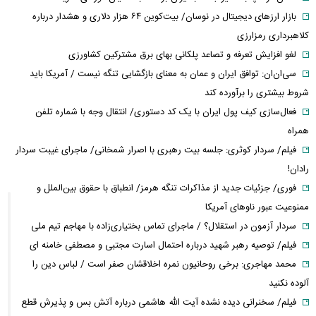
بازار ارزهای دیجیتال در نوسان/ بیت‌کوین ۶۴ هزار دلاری و هشدار درباره
کلاهبرداری رمزارزی
لغو افزایش تعرفه و تصاعد پلکانی بهای برق مشترکین کشاورزی
سی‌ان‌ان: توافق ایران و عمان به معنای بازگشایی تنگه نیست / آمریکا باید
شروط بیشتری را برآورده کند
فعال‌سازی کیف پول ایران با یک کد دستوری/ انتقال وجه با شماره تلفن
همراه
فیلم/ سردار کوثری: جلسه بیت رهبری با اصرار شمخانی/ ماجرای غیبت سردار
رادان!
فوری/ جزئیات جدید از مذاکرات تنگه هرمز/ انطباق با حقوق بین‌الملل و
ممنوعیت عبور ناوهای آمریکا
سردار آزمون در استقلال؟ / ماجرای تماس بختیاری‌زاده با مهاجم تیم ملی
فیلم/ توصیه رهبر شهید درباره احتمال اسارت مجتبی و مصطفی خامنه ای
محمد مهاجری: برخی روحانیون نمره اخلاقشان صفر است / لباس دین را
آلوده نکنید
فیلم/ سخنرانی دیده نشده آیت الله هاشمی درباره آتش بس و پذیرش قطع