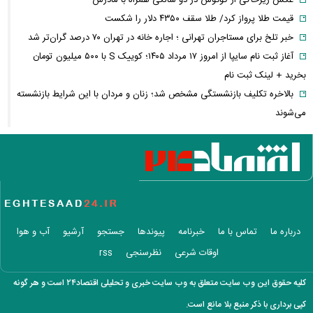
عکس زیرخاکی از گوگوش در دو سالگی همراه با مادرش
قیمت طلا پرواز کرد/ طلا سقف ۴۳۵۰ دلار را شکست
خبر تلخ برای مستاجران تهرانی ؛ اجاره خانه در تهران ۷۰ درصد گران‌تر شد
آغاز ثبت نام سایپا از امروز ۱۷ مرداد ۱۴۰۵؛ کوییک S با ۵۰۰ میلیون تومان
بخرید + لینک ثبت نام
بالاخره تکلیف بازنشستگی مشخص شد؛ زنان و مردان با این شرایط بازنشسته
می‌شوند
فیلم/واکنش نعیمه نظام‌دوست از بغل کردن دختری با استایل پسرانه
بازداشت دو جراح زیبایی قلابی که حوصله درس خواندن نداشتند!
سپاه بیانیه جدید داد؛ روایت شکست ترامپ در جنگ با ایران
سنتکام درباره محاصره دریایی ایران چه نقشه‌ای دارد؟
عکس عاشقانه سپند امیرسلیمانی با پسرش
استایل جذاب لیندا کیانی در اکران ماه پنهان + عکس
درباره ما
تماس با ما
خبرنامه
پیوندها
جستجو
آرشیو
آب و هوا
پیام روز خبرنگار قالیباف؛ دشمن در میدان رسانه و تحریف فعال شده است
اوقات شرعی
نظرسنجی
rss
تورم به کدام خانوارها بیشتر فشار می‌آورد؟ شکاف ۱۵.۲ درصدی دهک‌ها
عکس/ خانه اعیان نشین در شمال تهران در دوران قاجار
کلیه حقوق این وب سایت متعلق به وب سایت خبری و تحلیلی اقتصاد۲۴ است و هر گونه
طلا یا دلار یا بورس؛ سرمایه‌گذاران به دنبال امن‌ترین پناهگاه سرمایه‌اند
کپی برداری با ذکر منبع بلا مانع است.