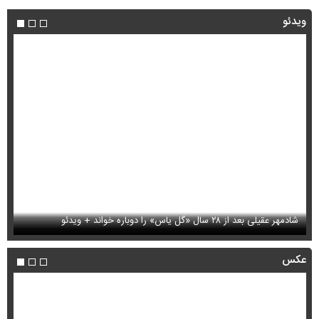
ویدئو
شادمهر عقیلی بعد از ۲۸ سال «گل یاس» را دوباره خواند + ویدئو
فی
عکس