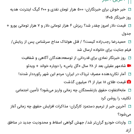
خبر خوش برای خبرنگاران؛ ۵۰۰ هزار تومان نقدی و ۲۰۰ گیگ اینترنت هدیه
روز خبرنگار ۱۴۰۵
قیمت دلار امروز چقدر شد؟ ریزش ۶ هزار تومانی دلار و ۷ هزار تومانی یورو +
جدول
حمیدرضا رجب‌زاده کیست؟ / قتل هولناک مداح سرشناس پس از ربایش/
فیلم جنایت برای خانواده ارسال شد
روز خبرنگار نمادی برای قدردانی از توسعه‌دهندگان آگاهی و شفافیت
شادمهر عقیلی بعد از ۲۸ سال «گل یاس» را دوباره خواند + ویدئو
آمار تکان‌دهنده مصرف تریاک در ایران؛ مردم این شهر رکورددار شدند!
قیمت طلای ۱۸ عیار از ۱۹ میلیون گذشت
مابه‌التفاوت حقوق بازنشستگان چه زمانی واریز می‌شود؟ تأمین اجتماعی
تکلیف را روشن کرد
آخرین خبر از ترمیم دستمزد کارگران؛ مذاکرات افزایش حقوق چه زمانی آغاز
می‌شود؟
واردات خودرو گران‌تر شد/ جهش گواهی اسقاط و محدودیت جدید در مناطق
آزاد