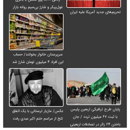
غول‌پیکر و شارژ بی‌سیم روانه بازار
تحریم‌های جدید آمریکا علیه ایران
می‌شود
سرپرستان خانوار بخوانند/ حساب
این افراد ۴ میلیون تومان شارژ شد
پایان طرح ترافیکی اربعین پلیس
عکس/ مازیار لرستانی با یک اتفاق
با ثبت ۶۷ میلیون تردد / جان
تلخ از مراسم ختم اکبر عبدی رفت
باختن ۲۴ زائر در تصادفات اربعینی