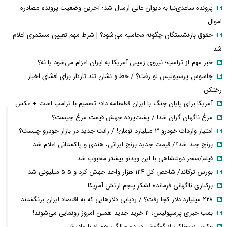
پرونده ساعدی‌نیا به دیوان عالی ارسال شد؛ آخرین وضعیت پرونده مصادره
اموال
حقوق بازنشستگان چگونه محاسبه می‌شود؟ | شرط مهم تعیین مستمری اعلام
شد
خبر مهم از ترامپ؛ نیروی زمینی آمریکا به ایران اعزام می‌شود یا نه؟
جاسوس پرسپولیس لو رفت؟ / خط و نشان تند تارتار برای افشای اخبار
رختکن
آمریکا برای پایان جنگ با ایران قطعنامه داد؛ تصمیم با ترامپ است + عکس
مرغ ناگهان گران شد! / پشت‌پرده جهش قیمت مرغ چیست؟
امتیاز واردات خودرو ۳ میلیارد تومان! / رانت جدید در بازار خودرو چیست؟
برنج چند شد؟/ قیمت جدید برنج ایرانی، هندی و پاکستانی اعلام شد
فیلم/سحر دولتشاهی با این ویدئو بیشتر محبوب شد
بورس ترکاند/ شاخص کل ۱۲۴ هزار واحد جهش کرد و ۵.۵ میلیونی شد
برکناری ناگهانی فرمانده لشکر پنجم ارتش آمریکا
۲۲۸ میلیارد دلار کجا رفت؟ / ردیابی دلارهایی که به اقتصاد ایران برنگشتند
بمب خبری پرسپولیس؛ ۲ خرید جدید همین امروز رونمایی می‌شوند!