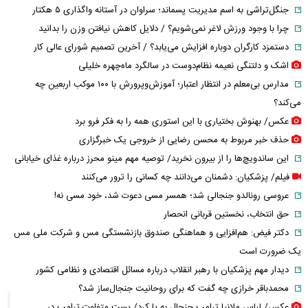
جنگل‌تراشی به اسم مدیریت پسماند؛ سراوان در آستانه واگذاری ۵ هکتار
چرا با وجود ورزش لاغر نمی‌شویم؟ / دلایل کاهش نیافتن وزن را بدانید
دستمزد کارگران دوباره افزایش می‌یابد؟ / آخرین تصمیم شورای عالی کار
اشک و دلتنگی نعیمه نظام‌دوست در سالگرد ماه‌چهره خلیلی
مدارس بی‌معلم در انتظار اعتبار؛ آموزش‌وپرورش با ۱۰۰ موکب اربعین چه
می‌کند؟
عکس/ بهنوش بختیاری با این استوری همه را به فکر فرو برد
حذف خبر مربوط به محسن رضایی از خروجی یک خبرگزاری
این ساندویچ‌ها را از بیرون نخرید/ توصیه مهم مینو محرز درباره غذای خیابانی
فیلم/ پزشکیان: دشمنان می‌دانند چه کسانی را ترور می‌کنند
عروسی رونالدو جنجالی شد؛ همسر مسی دعوت شد، خود مسی نه!
حق انتخاب، نخستین قربانی انحصار
دکتر فیض: هم‌افزایی و هماهنگی صندوق بازنشستگی مس و شرکت ملی مس
یک ضرورت است
دیدار مهم پزشکیان با رهبر انقلاب درباره مسائل اقتصادی و نظامی کشور
محمدباقر خرازی چه گفت که برای روحانیت جنجال‌ساز شد؟
عکس/ لباس ملانیا ترامپ جنجال به پا کرد/ پست متفاوت ترامپ در