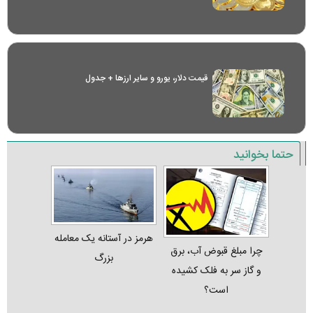
قیمت دلار، یورو و سایر ارز‌ها + جدول
حتما بخوانید
هرمز در آستانه یک معامله
چرا مبلغ قبوض آب، برق
بزرگ
و گاز سر به فلک کشیده
است؟