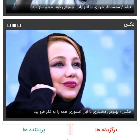
فیلم / محمدباقر خرازی با اظهاراتی جنجالی دوباره خبرساز شد
فی
عکس
عکس/ بهنوش بختیاری با این استوری همه را به فکر فرو برد
حذ
برگزیده ها
پربیننده ها