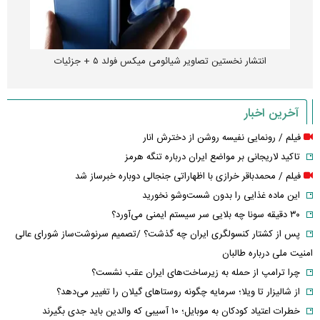
انتشار نخستین تصاویر شیائومی میکس فولد ۵ + جزئیات
آخرین اخبار
فیلم / رونمایی نفیسه روشن از دخترش انار
تاکید لاریجانی بر مواضع ایران درباره تنگه هرمز
فیلم / محمدباقر خرازی با اظهاراتی جنجالی دوباره خبرساز شد
این ماده غذایی را بدون شست‌وشو نخورید
۳۰ دقیقه سونا چه بلایی سر سیستم ایمنی می‌آورد؟
پس از کشتار کنسولگری ایران چه گذشت؟ /تصمیم سرنوشت‌ساز شورای عالی
امنیت ملی درباره طالبان
چرا ترامپ از حمله به زیرساخت‌های ایران عقب نشست؟
از شالیزار تا ویلا؛ سرمایه چگونه روستاهای گیلان را تغییر می‌دهد؟
خطرات اعتیاد کودکان به موبایل؛ ۱۰ آسیبی که والدین باید جدی بگیرند