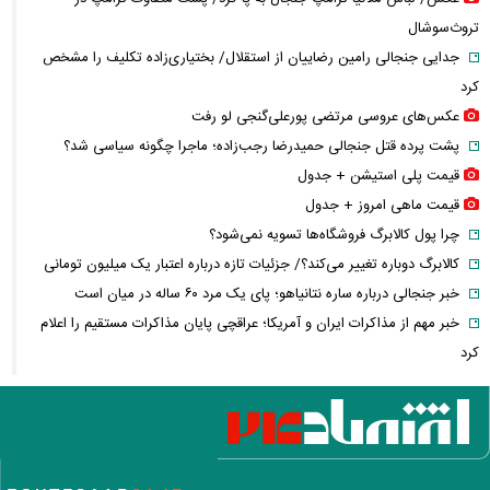
تروث‌سوشال
جدایی جنجالی رامین رضاییان از استقلال/ بختیاری‌زاده تکلیف را مشخص
کرد
عکس‌های عروسی مرتضی پورعلی‌گنجی لو رفت
پشت پرده قتل جنجالی حمیدرضا رجب‌زاده؛ ماجرا چگونه سیاسی شد؟
قیمت پلی استیشن + جدول
قیمت ماهی امروز + جدول
چرا پول کالابرگ فروشگاه‌ها تسویه نمی‌شود؟
کالابرگ دوباره تغییر می‌کند؟/ جزئیات تازه درباره اعتبار یک میلیون تومانی
خبر جنجالی درباره ساره نتانیاهو؛ پای یک مرد ۶۰ ساله در میان است
خبر مهم از مذاکرات ایران و آمریکا؛ عراقچی پایان مذاکرات مستقیم را اعلام
کرد
جواد نکونام دوباره به استقلال رسید! / ماجرای یک تقابل جنجالی
قیمت طلا ۱۸ عیار امروز چند شد؟ / بازار طلا وارد مسیر کاهشی شد
خبر مهم از پرونده قتل حمیدرضا رجب‌زاده؛ متهم اصلی دستگیر شد
قیمت واقعی بنزین مشخص شد؛ دولت برای هر لیتر چقدر یارانه می‌دهد؟